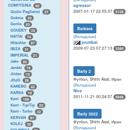
agressor
CONFITERIA
92
2007-01-17 22:55:37
Giulio Pagliarini
5128
27
Gokma
50
Gorila
63
Barbara
GOUDEY
23
(
Вкладыши
)
HAITAI
74
joumbai
Hitschler
97
2009-07-23 07:27:13
3380
IBIZA
31
IMPERIAL
21
Jake
95
Jenkki
79
Barly 2
Jintan
13
Футбол, Shirin Asal, Иран
JOJO
28
(
Вкладыши
)
KANEBO
42
Nice
KARSA
10
2011-11-21 00:24:57
8946
Kent
109
Kent - TipiTip
22
Kent - Turbo
42
Barly 2022
KERVAN
91
Футбол, Shirin Asal, Иран
KOLEJ
30
(
Вкладыши
)
KOLINSKA