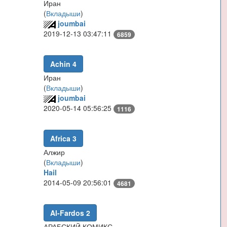
Иран
(
Вкладыши
)
joumbai
2019-12-13 03:47:11
6859
Achin 4
Иран
(
Вкладыши
)
joumbai
2020-05-14 05:56:25
1116
Africa 3
Алжир
(
Вкладыши
)
Hail
2014-05-09 20:56:01
4681
Al-Fardos 2
АРАБСКИЙ КОМИКС