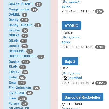
(
Вкладыши
)
CRAZY PLANET
21
apixx
Cunga Lunga
15
2023-12-30 11:15:17
546
DAMEL
1
Dandy
150
Dandy - Cin Cin
17
ATOMIC
deLicia
14
France
DERYA
16
(
Вкладыши
)
DILAN
16
apixx
Donald
28
2016-09-18 18:18:21
2504
DONRUSS
44
DUBBLE BUBBLE
77
Bajo 3
Dunkin
188
ELAH
53
Bajo
ENSKY
16
(
Вкладыши
)
Enter
joumbai
95
Ersa
2007-09-15 15:40:18
144
11512
Fini Golosinas
29
Fix & Foxi
20
Banco de Rockefeller
Fleer
233
Furuya
деньги 1986г
25
(
Вкладыши
)
GENERAL DE