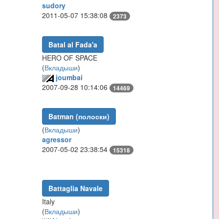
sudory
2011-05-07 15:38:08
2373
Batal al Fada'a
HERO OF SPACE
(
Вкладыши
)
joumbai
2007-09-28 10:14:06
14469
Batman (полоски)
(
Вкладыши
)
agressor
2007-05-02 23:38:54
15318
Battaglia Navale
Italy
(
Вкладыши
)