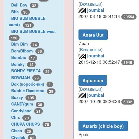
(
Вкладыши
)
Bell Boy
32
joumbai
Bifa
30
2007-03-18 08:41:14
29554
BIG BUB BUBBLE
comix
121
BIG BUB BUBBLE west
Anata Uut
126
Иран
Bim Bim
14
(
Вкладыши
)
BomBibom
56
joumbai
Bombic
17
2019-12-13 06:52:47
3946
Bomky
14
BONDY FIESTA
29
BOWMAN
29
Aquarium
Box (коробочки)
1
(
Вкладыши
)
Bubble Пакистан
29
joumbai
Buzzy
105
2007-10-26 09:26:28
6032
CANDYgum
38
Candyland
21
Chix
20
CHUPA CHUPS
76
Asterix (chicle boy)
Cisco
25
Spain
Civelek
41