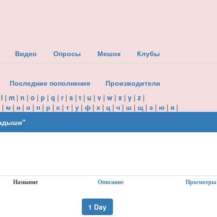
Видео
Опросы
Мешок
Клубы
Последние пополнения
Производители
|
l
|
m
|
n
|
o
|
p
|
q
|
r
|
s
|
t
|
u
|
v
|
w
|
x
|
y
|
z
|
|
м
|
н
|
о
|
п
|
р
|
с
|
т
|
у
|
ф
|
х
|
ц
|
ч
|
ш
|
щ
|
э
|
ю
|
я
|
ладыши"
Название
Описание
Просмотры
1 Day