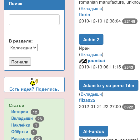
romanian manufacture, unkn
Поиск
(
Вкладыши
)
florin
2010-12-10 12:38:04
22148
Achin 2
В разделе:
Иран
(
Вкладыши
)
joumbai
2019-12-13 06:11:15
2543
Adamito y su perro Tilin
Есть идея? Поделись.
(
Вкладыши
)
filza025
Статьи
2012-01-21 22:27:00
6922
История
12
Вкладыши
26
Наклейки
1
Al-Fardos
Обёртки
1
Рассылка
25
Sindebad (номер в квадрате)