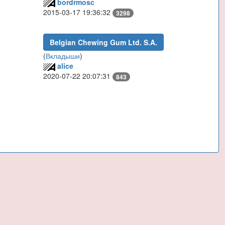
bordrmosc
2015-03-17 19:36:32
3298
Belgian Chewing Gum Ltd. S.A.
(
Вкладыши
)
alice
2020-07-22 20:07:31
843