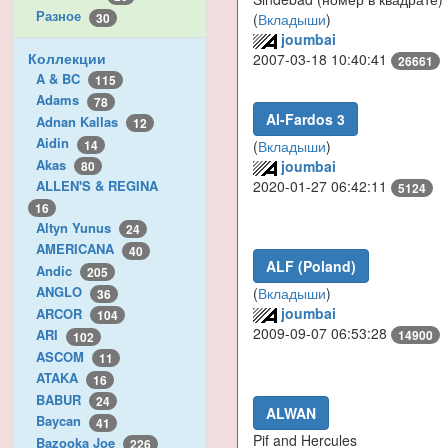
Разное
30
(
Вкладыши
)
joumbai
Коллекции
2007-03-18 10:40:41
26661
A & BC
115
Adams
78
Al-Fardos 3
Adnan Kallas
12
Aidin
14
(
Вкладыши
)
Akas
joumbai
80
2020-01-27 06:42:11
ALLEN'S & REGINA
5124
16
Altyn Yunus
24
AMERICANA
40
ALF (Poland)
Andic
205
ANGLO
(
Вкладыши
)
36
joumbai
ARCOR
104
2009-09-07 06:53:28
ARI
14900
102
ASCOM
11
ATAKA
16
BABUR
24
ALWAN
Baycan
41
Pif and Hercules
Bazooka Joe
226