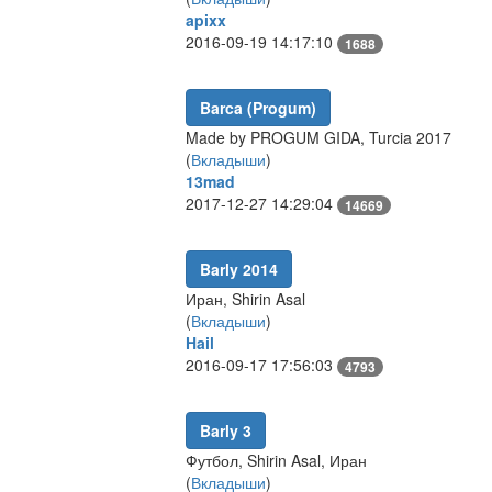
apixx
2016-09-19 14:17:10
1688
Barca (Progum)
Made by PROGUM GIDA, Turcia 2017
(
Вкладыши
)
13mad
2017-12-27 14:29:04
14669
Barly 2014
Иран, Shirin Asal
(
Вкладыши
)
Hail
2016-09-17 17:56:03
4793
Barly 3
Футбол, Shirin Asal, Иран
(
Вкладыши
)