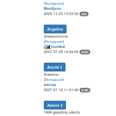
(
Вкладыши
)
MaxAjvon
2025-11-03 13:23:32
303
Angelino
Знаменитости.
(
Вкладыши
)
joumbai
2007-07-05 14:24:05
6590
Arnold 2
Комиксы
(
Вкладыши
)
warczp
2007-07-16 11:01:40
4190
Asterix 2
1999 goscinny uderzo