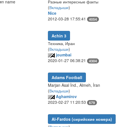
own name
Разные интересные факты
(
Вкладыши
)
Nice
2012-03-28 17:55:41
4054
Achin 3
Техника, Иран
(
Вкладыши
)
joumbai
2020-01-27 06:38:21
4304
Adams Football
Marjan Asal İnd., Almeh, İran
(
Вкладыши
)
Aghamirov
2023-02-27 11:20:53
679
Al-Fardos (сирийские номера)
(
Вкладыши
)