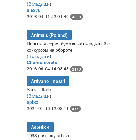
(
Вкладыши
)
alex76
2016-04-11 22:01:40
4508
Animals (Poland)
Польская серия бумажных вкладышей с
конкурсом на обороте
(
Вкладыши
)
Chernomorets
2016-09-04 14:08:48
2143
Arrivano i nostri
Serra - Italia
(
Вкладыши
)
apixx
2024-01-13 12:02:11
476
Asterix 4
1993 goscinny uderzo