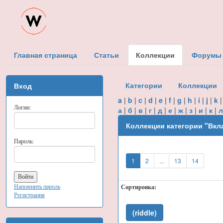
Главная страница
Статьи
Коллекции
Форумы
Категории
Коллекции
Вход
a
|
b
|
c
|
d
|
e
|
f
|
g
|
h
|
i
|
j
|
k
Логин:
а
|
б
|
в
|
г
|
д
|
е
|
ж
|
з
|
и
|
к
|
л
Коллекции категории "Вк
Пароль:
1
2
...
13
14
Напомнить пароль
Сортировка:
Регистрация
(riddle)