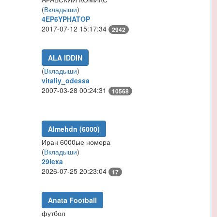
(
Вкладыши
)
4EP6YPHATOP
2017-07-12 15:17:34
2942
ALA IDDIN
(
Вкладыши
)
vitaliy_odessa
2007-03-28 00:24:31
10568
Almehdn (6000)
Иран 6000ые номера
(
Вкладыши
)
29lexa
2026-07-25 20:23:04
17
Anata Football
футбол