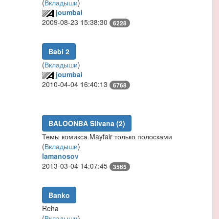
(
Вкладыши
)
joumbai
2009-08-23 15:38:30
6228
Babi 2
(
Вкладыши
)
joumbai
2010-04-04 16:40:13
6768
BALOONBA Silvana (2)
Темы комикса Mayfair только полосками
(
Вкладыши
)
lamanosov
2013-03-04 14:07:45
3565
Banko
Reha
(
Вкладыши
)