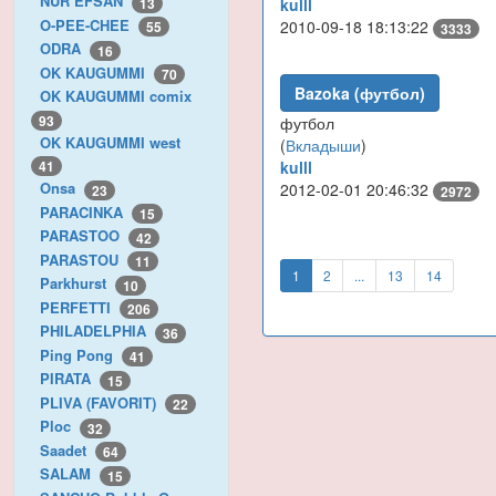
NUR EFSAN
13
kulll
O-PEE-CHEE
2010-09-18 18:13:22
55
3333
ODRA
16
OK KAUGUMMI
70
Bazoka (футбол)
OK KAUGUMMI comix
93
футбол
OK KAUGUMMI west
(
Вкладыши
)
kulll
41
Onsa
2012-02-01 20:46:32
23
2972
PARACINKA
15
PARASTOO
42
PARASTOU
11
1
2
...
13
14
Parkhurst
10
PERFETTI
206
PHILADELPHIA
36
Ping Pong
41
PIRATA
15
PLIVA (FAVORIT)
22
Ploc
32
Saadet
64
SALAM
15