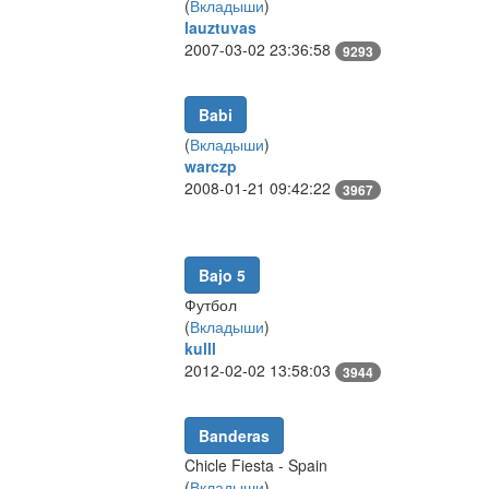
(
Вкладыши
)
lauztuvas
2007-03-02 23:36:58
9293
Babi
(
Вкладыши
)
warczp
2008-01-21 09:42:22
3967
Bajo 5
Футбол
(
Вкладыши
)
kulll
2012-02-02 13:58:03
3944
Banderas
Chicle Fiesta - Spain
(
Вкладыши
)