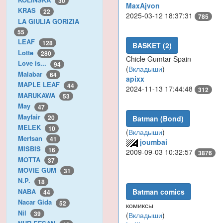
30
MaxAjvon
KRAS
22
2025-03-12 18:37:31
785
LA GIULIA GORIZIA
55
LEAF
128
BASKET (2)
Lotte
280
Chicle Gumtar Spain
Love is...
94
(
Вкладыши
)
Malabar
64
apixx
MAPLE LEAF
44
2024-11-13 17:44:48
312
MARUKAWA
53
May
47
Mayfair
20
Batman (Bond)
MELEK
10
(
Вкладыши
)
Mertsan
41
joumbai
MISBIS
16
2009-09-03 10:32:57
3876
MOTTA
37
MOVIE GUM
31
N.P.
18
NABA
Batman comics
44
Nacar Gida
52
комиксы
Nil
39
(
Вкладыши
)