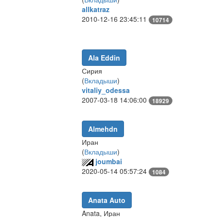
allkatraz
2010-12-16 23:45:11
10714
Ala Eddin
Сирия
(
Вкладыши
)
vitaliy_odessa
2007-03-18 14:06:00
18929
Almehdn
Иран
(
Вкладыши
)
joumbai
2020-05-14 05:57:24
1084
Anata Auto
Anata, Иран