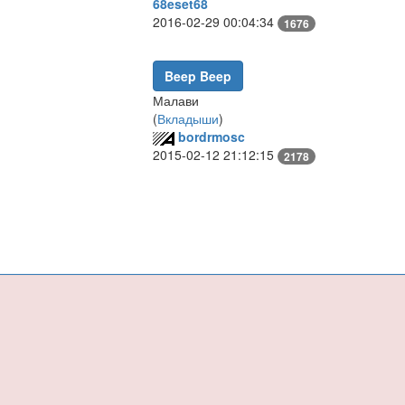
68eset68
2016-02-29 00:04:34
1676
Beep Beep
Малави
(
Вкладыши
)
bordrmosc
2015-02-12 21:12:15
2178