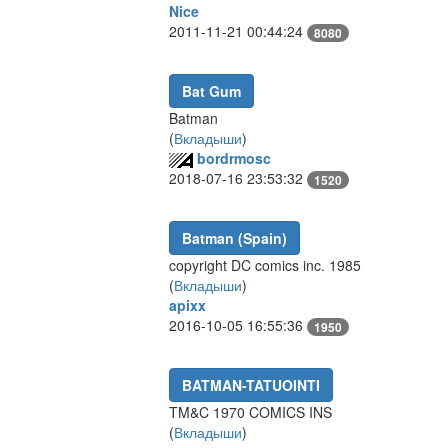
Nice
2011-11-21 00:44:24
8080
Bat Gum
Batman
(
Вкладыши
)
bordrmosc
2018-07-16 23:53:32
1520
Batman (Spain)
copyright DC comics inc. 1985
(
Вкладыши
)
apixx
2016-10-05 16:55:36
1950
BATMAN-TATUOINTI
TM&C 1970 COMICS INS
(
Вкладыши
)