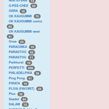
NUR EFSAN
13
O-PEE-CHEE
55
ODRA
16
OK KAUGUMMI
70
OK KAUGUMMI comix
93
OK KAUGUMMI west
41
Onsa
23
PARACINKA
15
PARASTOO
42
PARASTOU
11
Parkhurst
10
PERFETTI
206
PHILADELPHIA
36
Ping Pong
41
PIRATA
15
PLIVA (FAVORIT)
22
Ploc
32
Saadet
64
SALAM
15