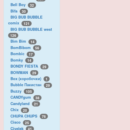
Bell Boy
32
Bifa
30
BIG BUB BUBBLE
comix
121
BIG BUB BUBBLE west
126
Bim Bim
14
BomBibom
56
Bombic
17
Bomky
14
BONDY FIESTA
29
BOWMAN
29
Box (коробочки)
1
Bubble Пакистан
29
Buzzy
105
CANDYgum
38
Candyland
21
Chix
20
CHUPA CHUPS
76
Cisco
25
Civelek
41