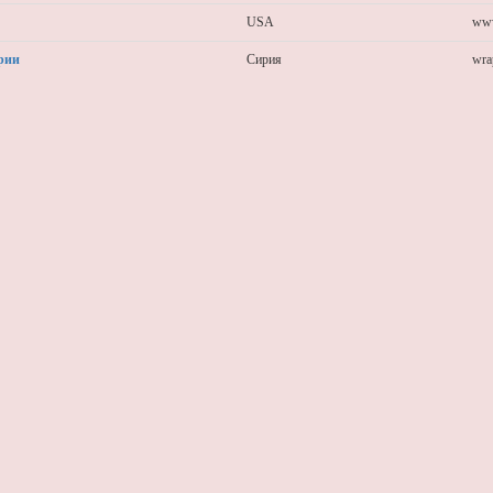
USA
www
рии
Сирия
wra