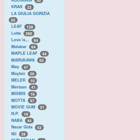
30
KRAS
22
LA GIULIA GORIZIA
55
LEAF
128
Lotte
280
Love is...
94
Malabar
64
MAPLE LEAF
44
MARUKAWA
53
May
47
Mayfair
20
MELEK
10
Mertsan
41
MISBIS
16
MOTTA
37
MOVIE GUM
31
N.P.
18
NABA
44
Nacar Gida
52
Nil
39