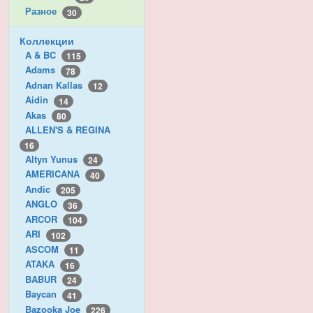
Разное
30
Коллекции
A & BC
115
Adams
78
Adnan Kallas
12
Aidin
14
Akas
80
ALLEN'S & REGINA
16
Altyn Yunus
24
AMERICANA
40
Andic
205
ANGLO
36
ARCOR
104
ARI
102
ASCOM
11
ATAKA
16
BABUR
24
Baycan
41
Bazooka Joe
226