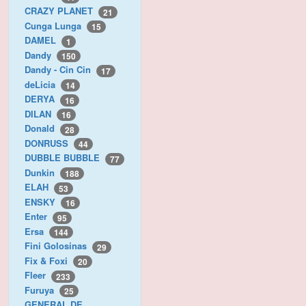
CRAZY PLANET
21
Cunga Lunga
15
DAMEL
1
Dandy
150
Dandy - Cin Cin
17
deLicia
14
DERYA
16
DILAN
16
Donald
28
DONRUSS
44
DUBBLE BUBBLE
77
Dunkin
188
ELAH
53
ENSKY
16
Enter
95
Ersa
144
Fini Golosinas
29
Fix & Foxi
20
Fleer
233
Furuya
25
GENERAL DE