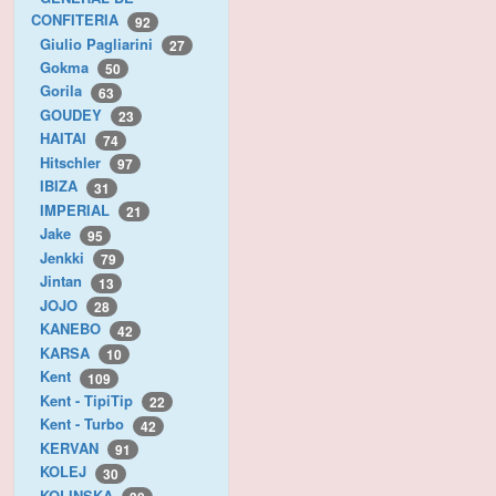
CONFITERIA
92
Giulio Pagliarini
27
Gokma
50
Gorila
63
GOUDEY
23
HAITAI
74
Hitschler
97
IBIZA
31
IMPERIAL
21
Jake
95
Jenkki
79
Jintan
13
JOJO
28
KANEBO
42
KARSA
10
Kent
109
Kent - TipiTip
22
Kent - Turbo
42
KERVAN
91
KOLEJ
30
KOLINSKA