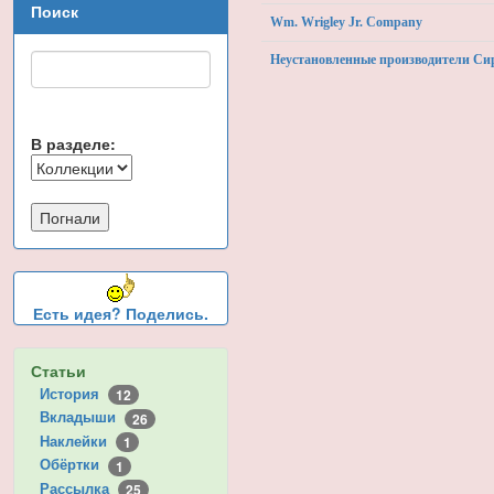
Поиск
Wm. Wrigley Jr. Company
Неустановленные производители Си
В разделе:
Есть идея? Поделись.
Статьи
История
12
Вкладыши
26
Наклейки
1
Обёртки
1
Рассылка
25