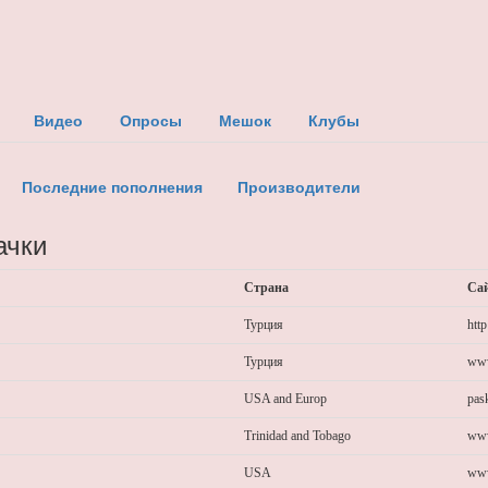
Видео
Опросы
Мешок
Клубы
Последние пополнения
Производители
ачки
Страна
Са
Турция
htt
Турция
www
USA and Europ
pas
Trinidad and Tobago
www
USA
www