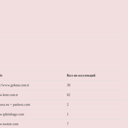
йт
Кол-во коллекций
p://www.gokma.com.tr
30
.kent.com.tr
62
kesz.eu + paskesz.com
2
.ipltrinbago.com
1
.tootsie.com
7