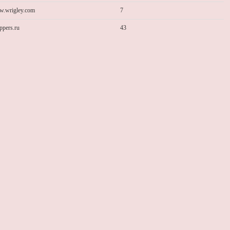
.wrigley.com
7
ppers.ru
43