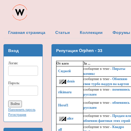
Главная страница
Статьи
Коллекции
Форумы
Вход
Репутация
Orphen
- 33
Логин:
От кого
За ...
cообщение в теме -
Пираты
Сиджей
комикс
cообщение в теме -
Обменяю
denis
Пароль:
свои турбо наддув на картон
cообщение в теме -
поменяюсь
rikimaru
русским
cообщение в теме -
обменяюсь
Herof1
русским
Напомнить пароль
Регистрация
cообщение в теме -
Продам ил
alice
обменяю фантики этих серий
cообщение в теме -
Квадро
alf