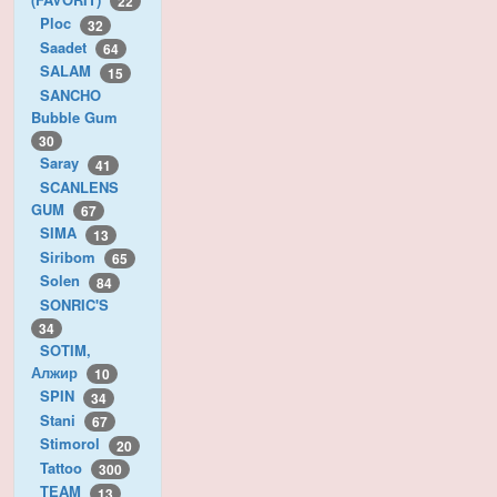
22
Ploc
32
Saadet
64
SALAM
15
SANCHO
Bubble Gum
30
Saray
41
SCANLENS
GUM
67
SIMA
13
Siribom
65
Solen
84
SONRIC'S
34
SOTIM,
Алжир
10
SPIN
34
Stani
67
Stimorol
20
Tattoo
300
TEAM
13