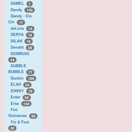
DAMEL
1
Dandy
150
Dandy - Cin
Cin
17
deLicia
14
DERYA
16
DILAN
16
Donald
28
DONRUSS
44
DUBBLE
BUBBLE
77
Dunkin
188
ELAH
53
ENSKY
16
Enter
95
Ersa
144
Fini
Golosinas
29
Fix & Foxi
20