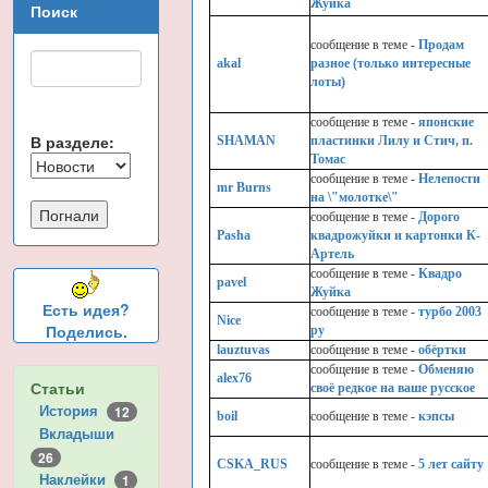
Жуйка
Поиск
cообщение в теме -
Продам
akal
разное (только интересные
лоты)
cообщение в теме -
японские
В разделе:
SHAMAN
пластинки Лилу и Стич, п.
Томас
cообщение в теме -
Нелепости
mr Burns
на \"молотке\"
cообщение в теме -
Дорого
Pasha
квадрожуйки и картонки К-
Артель
cообщение в теме -
Квадро
pavel
Жуйка
Есть идея?
cообщение в теме -
турбо 2003
Nice
Поделись.
ру
lauztuvas
cообщение в теме -
обёртки
cообщение в теме -
Обменяю
alex76
Статьи
своё редкое на ваше русское
История
12
boil
cообщение в теме -
кэпсы
Вкладыши
26
CSKA_RUS
cообщение в теме -
5 лет сайту
Наклейки
1