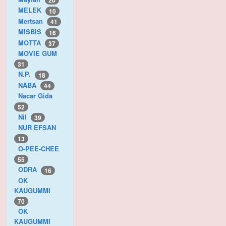
20
MELEK
10
Mertsan
41
MISBIS
16
MOTTA
37
MOVIE GUM
31
N.P.
18
NABA
44
Nacar Gida
52
Nil
39
NUR EFSAN
13
O-PEE-CHEE
55
ODRA
16
OK
KAUGUMMI
70
OK
KAUGUMMI