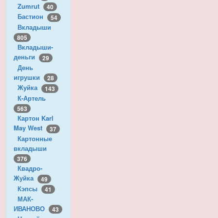
Zumrut
40
Бастион
54
Вкладыши
805
Вкладыши-
деньги
29
День
игрушки
28
Жуйка
143
К-Артель
563
Картон Karl
May West
37
Картонные
вкладыши
376
Квадро-
Жуйка
49
Кэпсы
41
МАК-
ИВАНОВО
43