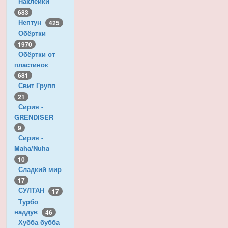
Наклейки
683
Нептун
425
Обёртки
1970
Обёртки от
пластинок
681
Свит Групп
21
Сирия -
GRENDISER
9
Сирия -
Maha/Nuha
10
Сладкий мир
17
СУЛТАН
17
Турбо
наддув
46
Хубба бубба