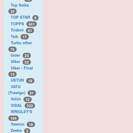
Top Seika
33
TOP STAR
9
TOPPS
441
Trident
51
Tsik
17
Turbo other
75
Ucler
23
Ulker
52
Ulker - Final
13
USTUN
18
VATU
(Trawigo)
31
Velim
12
VIDAL
222
WRIGLEY'S
184
Yasmin
16
Zeebs
2