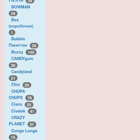
29
BOWMAN
29
Box
(коробочки)
1
Bubble
Пакистан
29
Buzzy
105
CANDYgum
38
Candyland
21
Chix
20
CHUPA
CHUPS
76
Cisco
25
Civelek
41
CRAZY
PLANET
21
Cunga Lunga
15