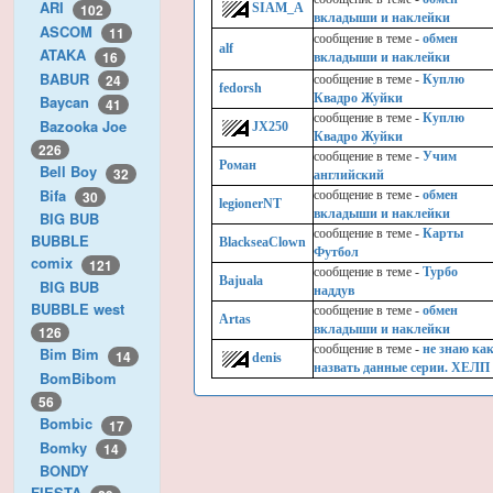
ARI
102
SIAM_A
вкладыши и наклейки
ASCOM
11
cообщение в теме -
обмен
alf
ATAKA
16
вкладыши и наклейки
BABUR
24
cообщение в теме -
Куплю
fedorsh
Квадро Жуйки
Baycan
41
cообщение в теме -
Куплю
Bazooka Joe
JX250
Квадро Жуйки
226
cообщение в теме -
Учим
Роман
Bell Boy
32
английский
Bifa
cообщение в теме -
обмен
30
legionerNT
вкладыши и наклейки
BIG BUB
cообщение в теме -
Карты
BUBBLE
BlackseaClown
Футбол
comix
121
cообщение в теме -
Турбо
Bajuala
BIG BUB
наддув
BUBBLE west
cообщение в теме -
обмен
Artas
вкладыши и наклейки
126
cообщение в теме -
не знаю ка
Bim Bim
14
denis
назвать данные серии. ХЕЛП
BomBibom
56
Bombic
17
Bomky
14
BONDY
FIESTA