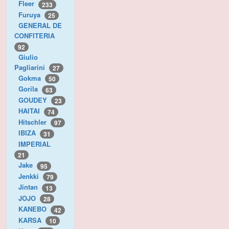
Fleer
233
Furuya
25
GENERAL DE
CONFITERIA
92
Giulio
Pagliarini
27
Gokma
50
Gorila
63
GOUDEY
23
HAITAI
74
Hitschler
97
IBIZA
31
IMPERIAL
21
Jake
95
Jenkki
79
Jintan
13
JOJO
28
KANEBO
42
KARSA
10