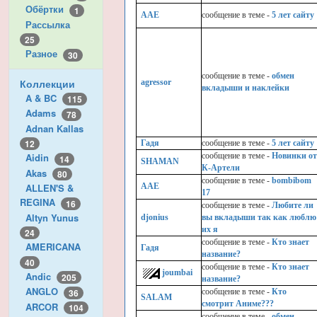
Обёртки
1
AAE
cообщение в теме -
5 лет сайту
Рассылка
25
Разное
30
cообщение в теме -
обмен
Коллекции
agressor
вкладыши и наклейки
A & BC
115
Adams
78
Adnan Kallas
12
Гадя
cообщение в теме -
5 лет сайту
cообщение в теме -
Новинки о
Aidin
14
SHAMAN
К-Артели
Akas
80
cообщение в теме -
bombibom
AAE
ALLEN'S &
17
REGINA
16
cообщение в теме -
Любите ли
Altyn Yunus
djonius
вы вкладыши так как люблю
их я
24
cообщение в теме -
Кто знает
AMERICANA
Гадя
название?
40
cообщение в теме -
Кто знает
joumbai
Andic
205
название?
ANGLO
36
cообщение в теме -
Кто
SALAM
смотрит Аниме???
ARCOR
104
cообщение в теме -
обмен