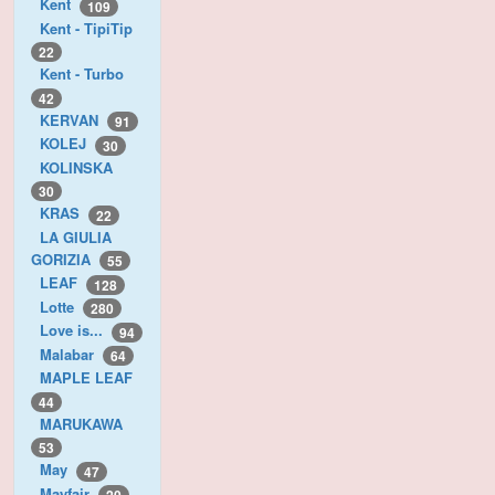
Kent
109
Kent - TipiTip
22
Kent - Turbo
42
KERVAN
91
KOLEJ
30
KOLINSKA
30
KRAS
22
LA GIULIA
GORIZIA
55
LEAF
128
Lotte
280
Love is...
94
Malabar
64
MAPLE LEAF
44
MARUKAWA
53
May
47
Mayfair