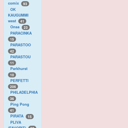
comix
93
OK
KAUGUMMI
west
41
Onsa
23
PARACINKA
15
PARASTOO
42
PARASTOU
11
Parkhurst
10
PERFETTI
206
PHILADELPHIA
36
Ping Pong
41
PIRATA
15
PLIVA
(FAVORIT)