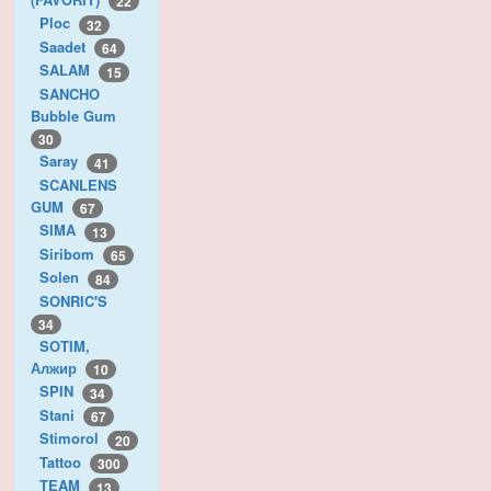
22
Ploc
32
Saadet
64
SALAM
15
SANCHO
Bubble Gum
30
Saray
41
SCANLENS
GUM
67
SIMA
13
Siribom
65
Solen
84
SONRIC'S
34
SOTIM,
Алжир
10
SPIN
34
Stani
67
Stimorol
20
Tattoo
300
TEAM
13