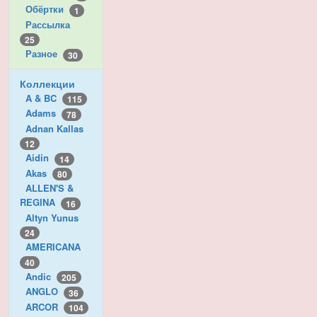
Обёртки
1
Рассылка
25
Разное
30
Коллекции
A & BC
115
Adams
78
Adnan Kallas
12
Aidin
14
Akas
80
ALLEN'S &
REGINA
16
Altyn Yunus
24
AMERICANA
40
Andic
205
ANGLO
36
ARCOR
104