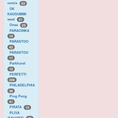
comix
93
OK
KAUGUMMI
west
41
Onsa
23
PARACINKA
15
PARASTOO
42
PARASTOU
11
Parkhurst
10
PERFETTI
206
PHILADELPHIA
36
Ping Pong
41
PIRATA
15
PLIVA
(FAVORIT)