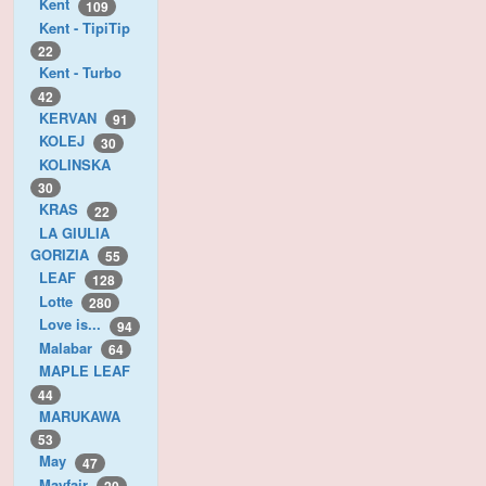
Kent
109
Kent - TipiTip
22
Kent - Turbo
42
KERVAN
91
KOLEJ
30
KOLINSKA
30
KRAS
22
LA GIULIA
GORIZIA
55
LEAF
128
Lotte
280
Love is...
94
Malabar
64
MAPLE LEAF
44
MARUKAWA
53
May
47
Mayfair