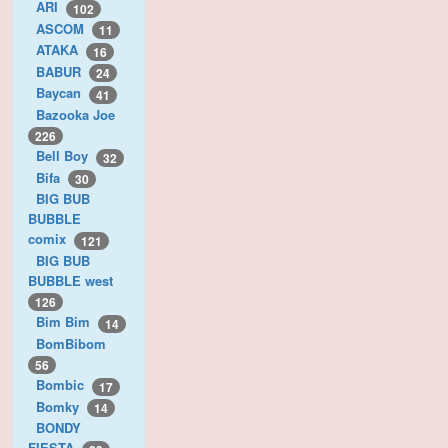
ARI
102
ASCOM
11
ATAKA
16
BABUR
24
Baycan
41
Bazooka Joe
226
Bell Boy
32
Bifa
30
BIG BUB
BUBBLE
comix
121
BIG BUB
BUBBLE west
126
Bim Bim
14
BomBibom
56
Bombic
17
Bomky
14
BONDY
FIESTA