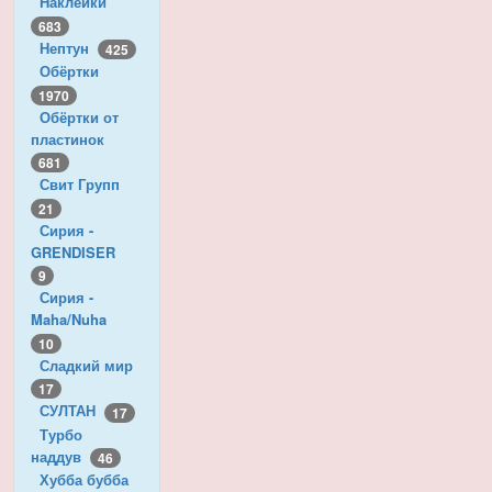
Наклейки
683
Нептун
425
Обёртки
1970
Обёртки от
пластинок
681
Свит Групп
21
Сирия -
GRENDISER
9
Сирия -
Maha/Nuha
10
Сладкий мир
17
СУЛТАН
17
Турбо
наддув
46
Хубба бубба