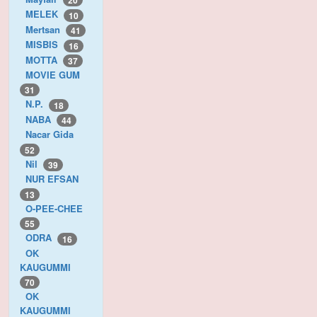
20
MELEK
10
Mertsan
41
MISBIS
16
MOTTA
37
MOVIE GUM
31
N.P.
18
NABA
44
Nacar Gida
52
Nil
39
NUR EFSAN
13
O-PEE-CHEE
55
ODRA
16
OK
KAUGUMMI
70
OK
KAUGUMMI