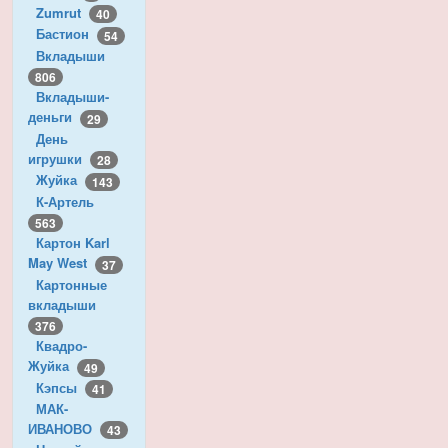
Zumrut
40
Бастион
54
Вкладыши
806
Вкладыши-
деньги
29
День
игрушки
28
Жуйка
143
К-Артель
563
Картон Karl
May West
37
Картонные
вкладыши
376
Квадро-
Жуйка
49
Кэпсы
41
МАК-
ИВАНОВО
43