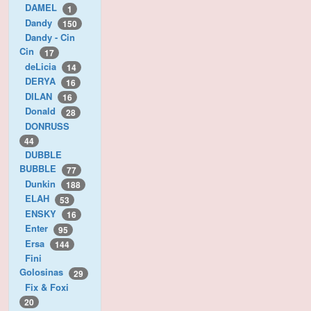
DAMEL
1
Dandy
150
Dandy - Cin
Cin
17
deLicia
14
DERYA
16
DILAN
16
Donald
28
DONRUSS
44
DUBBLE
BUBBLE
77
Dunkin
188
ELAH
53
ENSKY
16
Enter
95
Ersa
144
Fini
Golosinas
29
Fix & Foxi
20