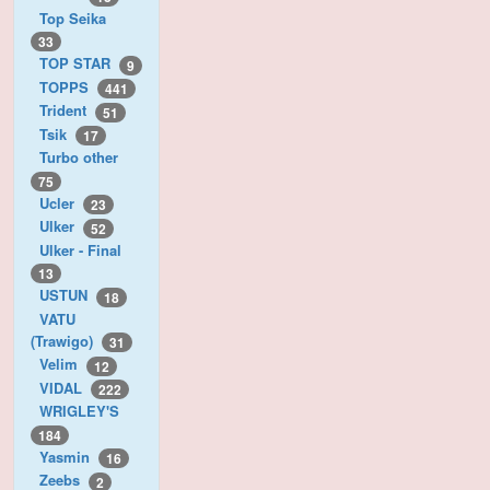
Top Seika
33
TOP STAR
9
TOPPS
441
Trident
51
Tsik
17
Turbo other
75
Ucler
23
Ulker
52
Ulker - Final
13
USTUN
18
VATU
(Trawigo)
31
Velim
12
VIDAL
222
WRIGLEY'S
184
Yasmin
16
Zeebs
2