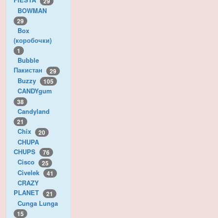
29
BOWMAN
29
Box
(коробочки)
1
Bubble
Пакистан
29
Buzzy
105
CANDYgum
38
Candyland
21
Chix
20
CHUPA
CHUPS
76
Cisco
25
Civelek
41
CRAZY
PLANET
21
Cunga Lunga
15