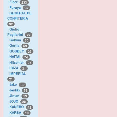
Fleer
233
Furuya
25
GENERAL DE
CONFITERIA
92
Giulio
Pagliarini
27
Gokma
50
Gorila
63
GOUDEY
23
HAITAI
74
Hitschler
97
IBIZA
31
IMPERIAL
21
Jake
95
Jenkki
79
Jintan
13
JOJO
28
KANEBO
42
KARSA
10