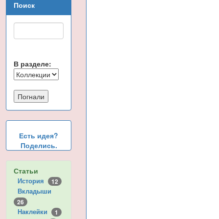
Поиск
В разделе:
Есть идея?
Поделись.
Статьи
История
12
Вкладыши
26
Наклейки
1