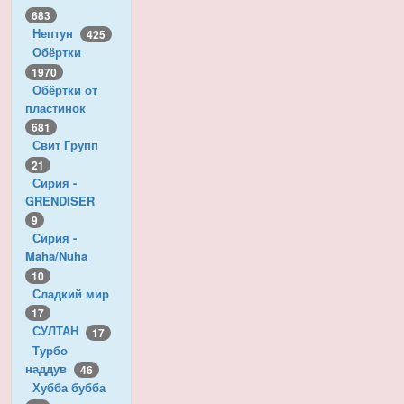
683
Нептун
425
Обёртки
1970
Обёртки от
пластинок
681
Свит Групп
21
Сирия -
GRENDISER
9
Сирия -
Maha/Nuha
10
Сладкий мир
17
СУЛТАН
17
Турбо
наддув
46
Хубба бубба