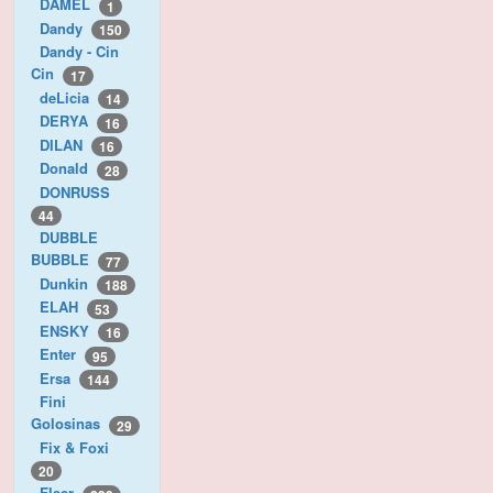
DAMEL
1
Dandy
150
Dandy - Cin
Cin
17
deLicia
14
DERYA
16
DILAN
16
Donald
28
DONRUSS
44
DUBBLE
BUBBLE
77
Dunkin
188
ELAH
53
ENSKY
16
Enter
95
Ersa
144
Fini
Golosinas
29
Fix & Foxi
20
Fleer