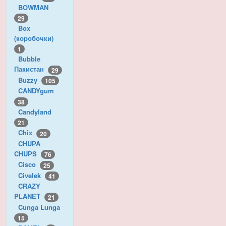
BOWMAN
29
Box
(коробочки)
1
Bubble
Пакистан
29
Buzzy
105
CANDYgum
38
Candyland
21
Chix
20
CHUPA
CHUPS
76
Cisco
25
Civelek
41
CRAZY
PLANET
21
Cunga Lunga
15