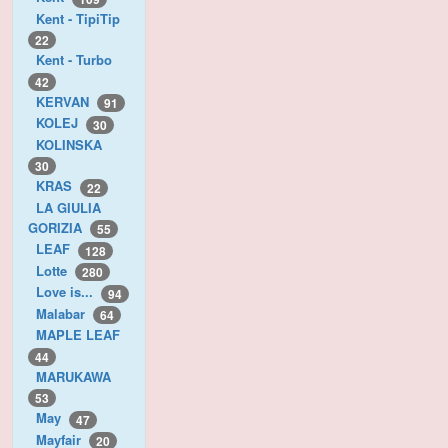
Kent - TipiTip
22
Kent - Turbo
42
KERVAN
91
KOLEJ
30
KOLINSKA
30
KRAS
22
LA GIULIA
GORIZIA
55
LEAF
128
Lotte
280
Love is...
94
Malabar
64
MAPLE LEAF
44
MARUKAWA
53
May
47
Mayfair
20