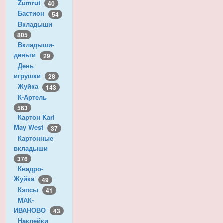
Zumrut
40
Бастион
54
Вкладыши
805
Вкладыши-
деньги
29
День
игрушки
28
Жуйка
143
К-Артель
563
Картон Karl
May West
37
Картонные
вкладыши
376
Квадро-
Жуйка
49
Кэпсы
41
МАК-
ИВАНОВО
43
Наклейки