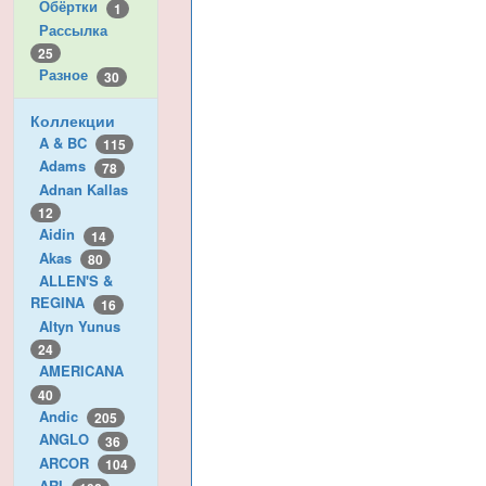
Обёртки
1
Рассылка
25
Разное
30
Коллекции
A & BC
115
Adams
78
Adnan Kallas
12
Aidin
14
Akas
80
ALLEN'S &
REGINA
16
Altyn Yunus
24
AMERICANA
40
Andic
205
ANGLO
36
ARCOR
104
ARI