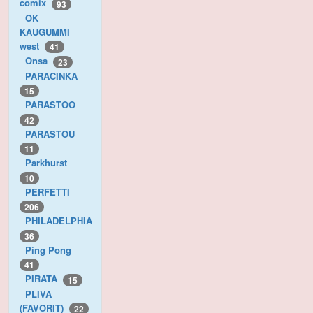
comix
93
OK
KAUGUMMI
west
41
Onsa
23
PARACINKA
15
PARASTOO
42
PARASTOU
11
Parkhurst
10
PERFETTI
206
PHILADELPHIA
36
Ping Pong
41
PIRATA
15
PLIVA
(FAVORIT)
22