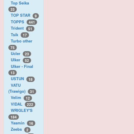
Top Seika
33
TOP STAR
9
TOPPS
441
Trident
51
Tsik
17
Turbo other
75
Ucler
23
Ulker
52
Ulker - Final
13
USTUN
18
VATU
(Trawigo)
31
Velim
12
VIDAL
222
WRIGLEY'S
184
Yasmin
16
Zeebs
2