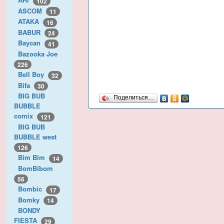
102
ASCOM
11
ATAKA
16
BABUR
24
Baycan
41
Bazooka Joe
226
Bell Boy
32
Bifa
30
BIG BUB
Поделиться…
BUBBLE
comix
121
BIG BUB
BUBBLE west
126
Bim Bim
14
BomBibom
56
Bombic
17
Bomky
14
BONDY
FIESTA
29