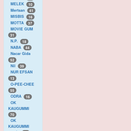
MELEK
10
Mertsan
41
MISBIS
16
MOTTA
37
MOVIE GUM
31
N.P.
18
NABA
44
Nacar Gida
52
Nil
39
NUR EFSAN
13
O-PEE-CHEE
55
ODRA
16
OK
KAUGUMMI
70
OK
KAUGUMMI