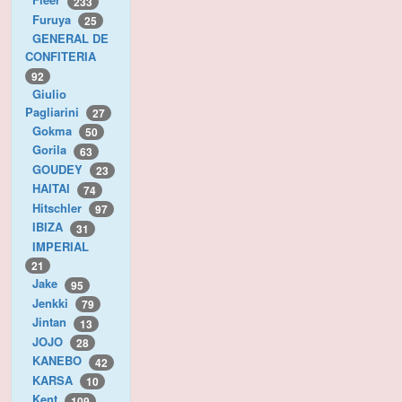
233
Furuya
25
GENERAL DE
CONFITERIA
92
Giulio
Pagliarini
27
Gokma
50
Gorila
63
GOUDEY
23
HAITAI
74
Hitschler
97
IBIZA
31
IMPERIAL
21
Jake
95
Jenkki
79
Jintan
13
JOJO
28
KANEBO
42
KARSA
10
Kent
109