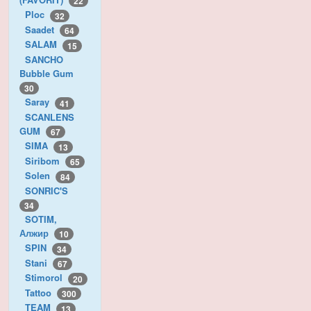
22
Ploc
32
Saadet
64
SALAM
15
SANCHO
Bubble Gum
30
Saray
41
SCANLENS
GUM
67
SIMA
13
Siribom
65
Solen
84
SONRIC'S
34
SOTIM,
Алжир
10
SPIN
34
Stani
67
Stimorol
20
Tattoo
300
TEAM
13