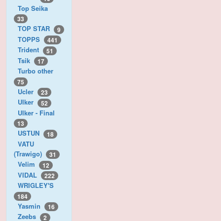
Top Seika
33
TOP STAR
9
TOPPS
441
Trident
51
Tsik
17
Turbo other
75
Ucler
23
Ulker
52
Ulker - Final
13
USTUN
18
VATU
(Trawigo)
31
Velim
12
VIDAL
222
WRIGLEY'S
184
Yasmin
16
Zeebs
2