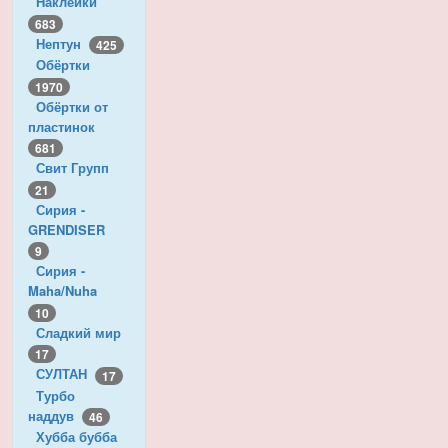
Наклейки
683
Нептун
425
Обёртки
1970
Обёртки от
пластинок
681
Свит Групп
21
Сирия -
GRENDISER
9
Сирия -
Maha/Nuha
10
Сладкий мир
17
СУЛТАН
17
Турбо
наддув
46
Хубба бубба