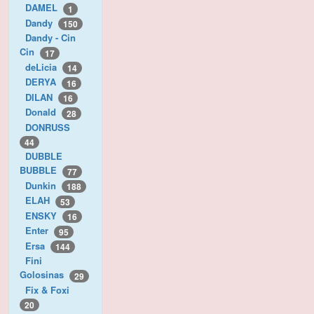
DAMEL
1
Dandy
150
Dandy - Cin
Cin
17
deLicia
14
DERYA
16
DILAN
16
Donald
28
DONRUSS
44
DUBBLE
BUBBLE
77
Dunkin
188
ELAH
53
ENSKY
16
Enter
95
Ersa
144
Fini
Golosinas
29
Fix & Foxi
20