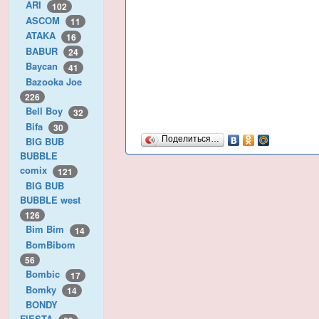
ARI
102
ASCOM
11
ATAKA
16
BABUR
24
Baycan
41
Bazooka Joe
226
Bell Boy
32
Bifa
30
Поделиться…
BIG BUB
BUBBLE
comix
121
BIG BUB
BUBBLE west
126
Bim Bim
14
BomBibom
56
Bombic
17
Bomky
14
BONDY
FIESTA