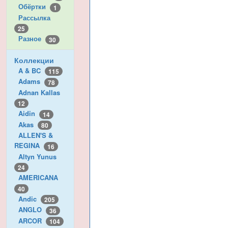
Обёртки
1
Рассылка
25
Разное
30
Коллекции
A & BC
115
Adams
78
Adnan Kallas
12
Aidin
14
Akas
80
ALLEN'S &
REGINA
16
Altyn Yunus
24
AMERICANA
40
Andic
205
ANGLO
36
ARCOR
104