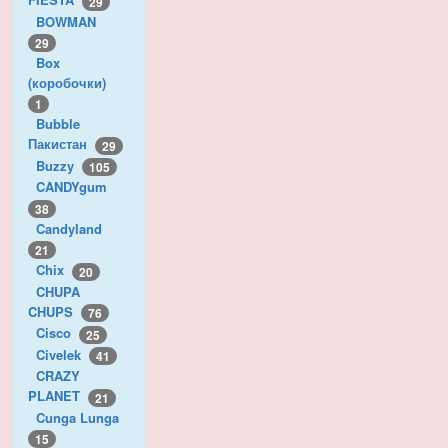
29
BOWMAN
29
Box
(коробочки)
1
Bubble
Пакистан
29
Buzzy
105
CANDYgum
38
Candyland
21
Chix
20
CHUPA
CHUPS
76
Cisco
25
Civelek
41
CRAZY
PLANET
21
Cunga Lunga
15