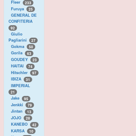
Fleer
233
Furuya
25
GENERAL DE
CONFITERIA
92
Giulio
Pagliarini
27
Gokma
50
Gorila
63
GOUDEY
23
HAITAI
74
Hitschler
97
IBIZA
31
IMPERIAL
21
Jake
95
Jenkki
79
Jintan
13
JOJO
28
KANEBO
42
KARSA
10