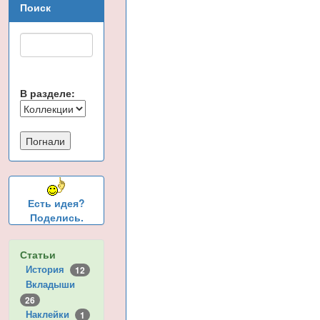
Поиск
В разделе:
Есть идея?
Поделись.
Статьи
История
12
Вкладыши
26
Наклейки
1