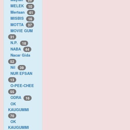
20
MELEK
10
Mertsan
41
MISBIS
16
MOTTA
37
MOVIE GUM
31
N.P.
18
NABA
44
Nacar Gida
52
Nil
39
NUR EFSAN
13
O-PEE-CHEE
55
ODRA
16
OK
KAUGUMMI
70
OK
KAUGUMMI