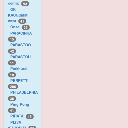
comix
93
OK
KAUGUMMI
west
41
Onsa
23
PARACINKA
15
PARASTOO
42
PARASTOU
11
Parkhurst
10
PERFETTI
206
PHILADELPHIA
36
Ping Pong
41
PIRATA
15
PLIVA
(FAVORIT)