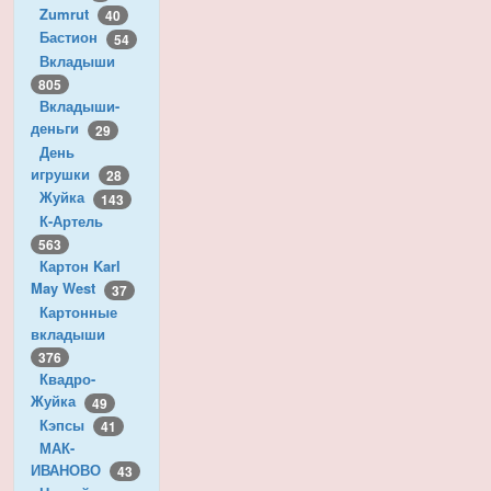
Zumrut
40
Бастион
54
Вкладыши
805
Вкладыши-
деньги
29
День
игрушки
28
Жуйка
143
К-Артель
563
Картон Karl
May West
37
Картонные
вкладыши
376
Квадро-
Жуйка
49
Кэпсы
41
МАК-
ИВАНОВО
43