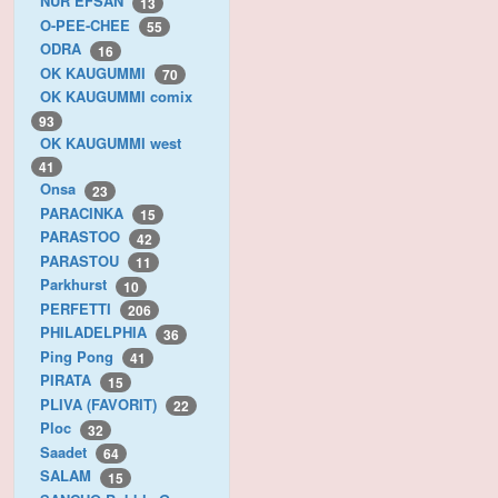
NUR EFSAN
13
O-PEE-CHEE
55
ODRA
16
OK KAUGUMMI
70
OK KAUGUMMI comix
93
OK KAUGUMMI west
41
Onsa
23
PARACINKA
15
PARASTOO
42
PARASTOU
11
Parkhurst
10
PERFETTI
206
PHILADELPHIA
36
Ping Pong
41
PIRATA
15
PLIVA (FAVORIT)
22
Ploc
32
Saadet
64
SALAM
15