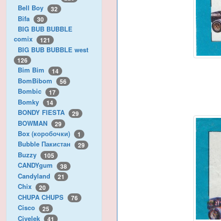
Bell Boy
32
Bifa
30
BIG BUB BUBBLE
comix
121
BIG BUB BUBBLE west
126
Bim Bim
14
BomBibom
56
Bombic
17
Bomky
14
BONDY FIESTA
29
BOWMAN
29
Box (коробочки)
1
Bubble Пакистан
29
Buzzy
105
CANDYgum
38
Candyland
21
Chix
20
CHUPA CHUPS
76
Cisco
25
Civelek
41