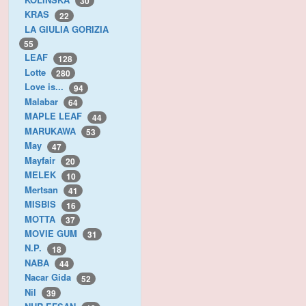
30
KRAS
22
LA GIULIA GORIZIA
55
LEAF
128
Lotte
280
Love is...
94
Malabar
64
MAPLE LEAF
44
MARUKAWA
53
May
47
Mayfair
20
MELEK
10
Mertsan
41
MISBIS
16
MOTTA
37
MOVIE GUM
31
N.P.
18
NABA
44
Nacar Gida
52
Nil
39