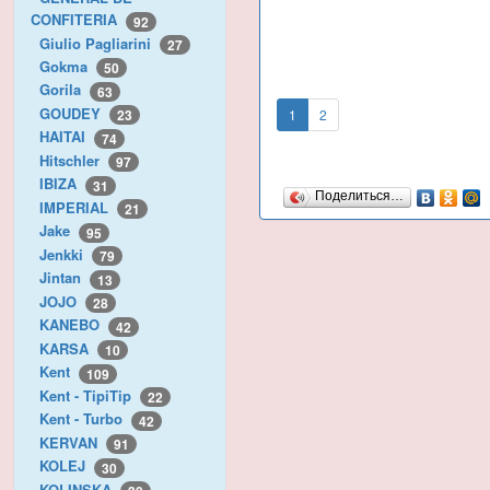
CONFITERIA
92
Giulio Pagliarini
27
Gokma
50
Gorila
63
GOUDEY
1
2
23
HAITAI
74
Hitschler
97
IBIZA
31
Поделиться…
IMPERIAL
21
Jake
95
Jenkki
79
Jintan
13
JOJO
28
KANEBO
42
KARSA
10
Kent
109
Kent - TipiTip
22
Kent - Turbo
42
KERVAN
91
KOLEJ
30
KOLINSKA