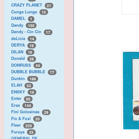
CRAZY PLANET
21
Cunga Lunga
15
DAMEL
1
Dandy
150
Dandy - Cin Cin
17
deLicia
14
DERYA
16
DILAN
16
Donald
28
DONRUSS
44
DUBBLE BUBBLE
77
Dunkin
188
ELAH
53
ENSKY
16
Enter
95
Ersa
144
Fini Golosinas
29
Fix & Foxi
20
Fleer
233
Furuya
25
GENERAL DE