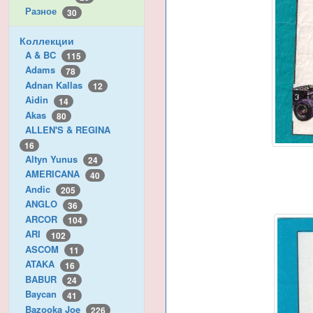
Разное
30
Коллекции
A & BC
115
Adams
78
Adnan Kallas
12
Aidin
14
Akas
80
ALLEN'S & REGINA
16
Altyn Yunus
24
AMERICANA
40
Andic
205
ANGLO
36
ARCOR
104
ARI
102
ASCOM
11
ATAKA
16
BABUR
24
Baycan
41
Bazooka Joe
226