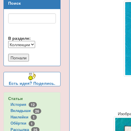
Поиск
В разделе:
Есть идея? Поделись.
Статьи
История
12
Вкладыши
26
Изобр
Наклейки
1
Обёртки
1
Рассылка
25