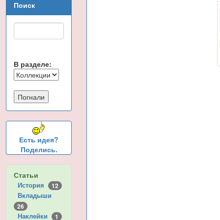
Поиск
В разделе:
Есть идея?
Поделись.
Статьи
История
12
Вкладыши
26
Наклейки
1