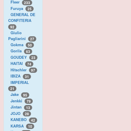
Fleer
233
Furuya
25
GENERAL DE
CONFITERIA
92
Giulio
Pagliarini
27
Gokma
50
Gorila
63
GOUDEY
23
HAITAI
74
Hitschler
97
IBIZA
31
IMPERIAL
21
Jake
95
Jenkki
79
Jintan
13
JOJO
28
KANEBO
42
KARSA
10