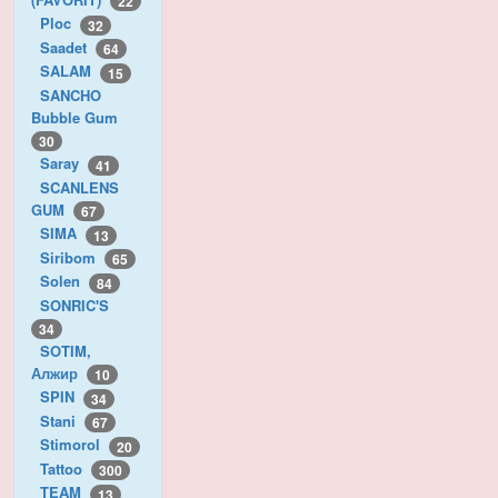
22
Ploc
32
Saadet
64
SALAM
15
SANCHO
Bubble Gum
30
Saray
41
SCANLENS
GUM
67
SIMA
13
Siribom
65
Solen
84
SONRIC'S
34
SOTIM,
Алжир
10
SPIN
34
Stani
67
Stimorol
20
Tattoo
300
TEAM
13