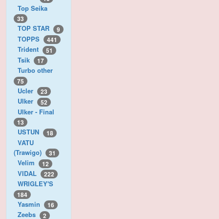
Top Seika
33
TOP STAR
9
TOPPS
441
Trident
51
Tsik
17
Turbo other
75
Ucler
23
Ulker
52
Ulker - Final
13
USTUN
18
VATU
(Trawigo)
31
Velim
12
VIDAL
222
WRIGLEY'S
184
Yasmin
16
Zeebs
2