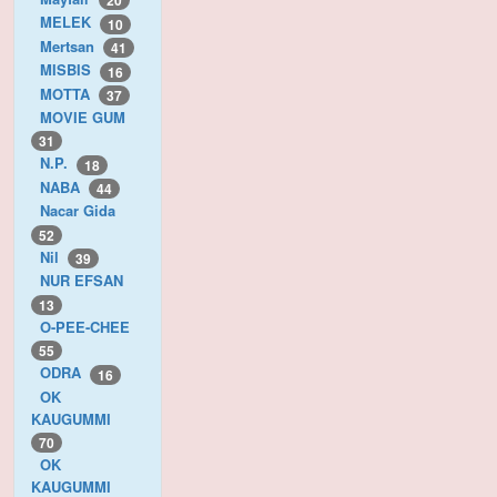
20
MELEK
10
Mertsan
41
MISBIS
16
MOTTA
37
MOVIE GUM
31
N.P.
18
NABA
44
Nacar Gida
52
Nil
39
NUR EFSAN
13
O-PEE-CHEE
55
ODRA
16
OK
KAUGUMMI
70
OK
KAUGUMMI