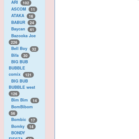
ARI
102
ASCOM
11
ATAKA
16
BABUR
24
Baycan
41
Bazooka Joe
226
Bell Boy
32
Bifa
30
BIG BUB
BUBBLE
comix
121
BIG BUB
BUBBLE west
126
Bim Bim
14
BomBibom
56
Bombic
17
Bomky
14
BONDY
FIESTA