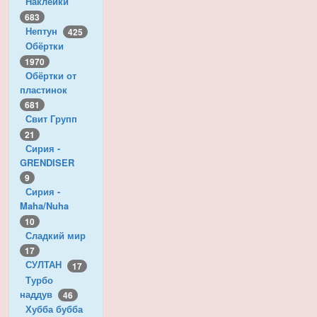
Наклейки
683
Нептун
425
Обёртки
1970
Обёртки от
пластинок
681
Свит Групп
21
Сирия -
GRENDISER
9
Сирия -
Maha/Nuha
10
Сладкий мир
17
СУЛТАН
17
Турбо
наддув
46
Хубба бубба