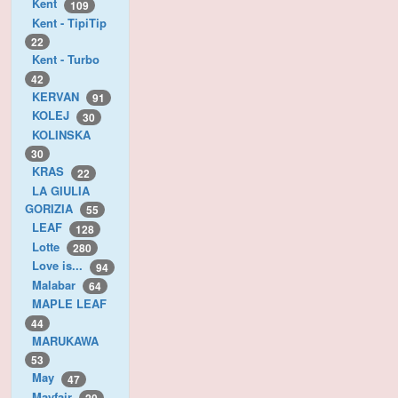
Kent
109
Kent - TipiTip
22
Kent - Turbo
42
KERVAN
91
KOLEJ
30
KOLINSKA
30
KRAS
22
LA GIULIA
GORIZIA
55
LEAF
128
Lotte
280
Love is...
94
Malabar
64
MAPLE LEAF
44
MARUKAWA
53
May
47
Mayfair