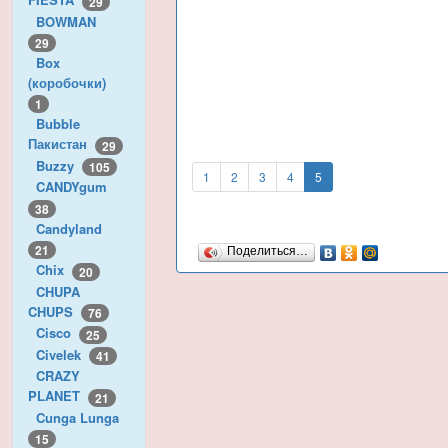
29
BOWMAN
29
Box
(коробочки)
1
Bubble
Пакистан
29
Buzzy
105
1
2
3
4
5
CANDYgum
38
Candyland
21
Поделиться…
Chix
20
CHUPA
CHUPS
76
Cisco
25
Civelek
41
CRAZY
PLANET
21
Cunga Lunga
15