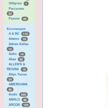
Обёртки
1
Рассылка
25
Разное
30
Коллекции
A & BC
115
Adams
78
Adnan Kallas
12
Aidin
14
Akas
80
ALLEN'S &
REGINA
16
Altyn Yunus
24
AMERICANA
40
Andic
205
ANGLO
36
ARCOR
104