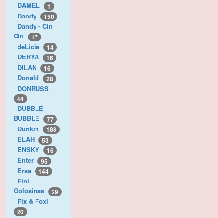
DAMEL
1
Dandy
150
Dandy - Cin
Cin
17
deLicia
14
DERYA
16
DILAN
16
Donald
28
DONRUSS
44
DUBBLE
BUBBLE
77
Dunkin
188
ELAH
53
ENSKY
16
Enter
95
Ersa
144
Fini
Golosinas
29
Fix & Foxi
20