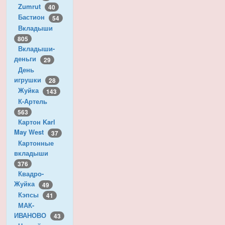
Zumrut
40
Бастион
54
Вкладыши
805
Вкладыши-
деньги
29
День
игрушки
28
Жуйка
143
К-Артель
563
Картон Karl
May West
37
Картонные
вкладыши
376
Квадро-
Жуйка
49
Кэпсы
41
МАК-
ИВАНОВО
43