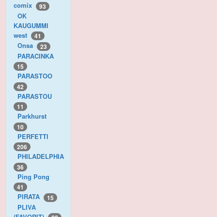
comix
93
OK
KAUGUMMI
west
41
Onsa
23
PARACINKA
15
PARASTOO
42
PARASTOU
11
Parkhurst
10
PERFETTI
206
PHILADELPHIA
36
Ping Pong
41
PIRATA
15
PLIVA
(FAVORIT)