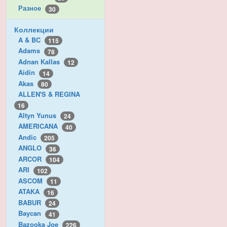
Разное
30
Коллекции
A & BC
115
Adams
78
Adnan Kallas
12
Aidin
14
Akas
80
ALLEN'S & REGINA
16
Altyn Yunus
24
AMERICANA
40
Andic
205
ANGLO
36
ARCOR
104
ARI
102
ASCOM
11
ATAKA
16
BABUR
24
Baycan
41
Bazooka Joe
226