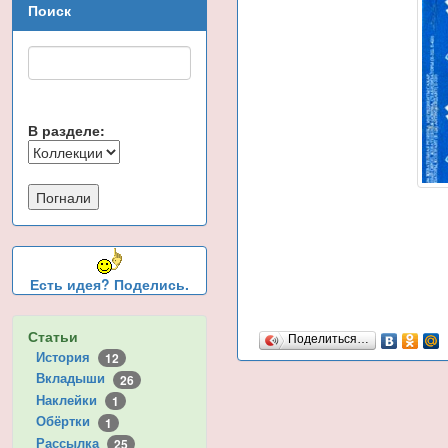
Поиск
В разделе:
Есть идея? Поделись.
Статьи
Поделиться…
История
12
Вкладыши
26
Наклейки
1
Обёртки
1
Рассылка
25