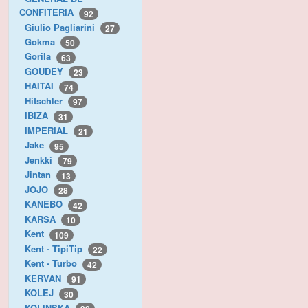
CONFITERIA
92
Giulio Pagliarini
27
Gokma
50
Gorila
63
GOUDEY
23
HAITAI
74
Hitschler
97
IBIZA
31
IMPERIAL
21
Jake
95
Jenkki
79
Jintan
13
JOJO
28
KANEBO
42
KARSA
10
Kent
109
Kent - TipiTip
22
Kent - Turbo
42
KERVAN
91
KOLEJ
30
KOLINSKA