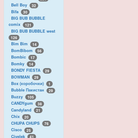
Bell Boy
32
Bifa
30
BIG BUB BUBBLE
comix
121
BIG BUB BUBBLE west
126
Bim Bim
14
BomBibom
56
Bombic
17
Bomky
14
BONDY FIESTA
29
BOWMAN
29
Box (коробочки)
1
Bubble Пакистан
29
Buzzy
105
CANDYgum
38
Candyland
21
Chix
20
CHUPA CHUPS
76
Cisco
25
Civelek
41