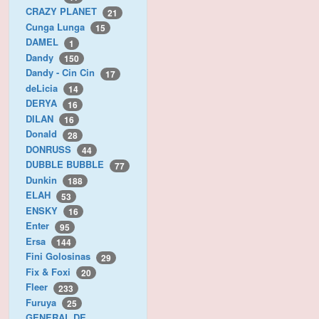
CRAZY PLANET
21
Cunga Lunga
15
DAMEL
1
Dandy
150
Dandy - Cin Cin
17
deLicia
14
DERYA
16
DILAN
16
Donald
28
DONRUSS
44
DUBBLE BUBBLE
77
Dunkin
188
ELAH
53
ENSKY
16
Enter
95
Ersa
144
Fini Golosinas
29
Fix & Foxi
20
Fleer
233
Furuya
25
GENERAL DE