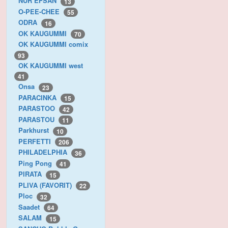
NUR EFSAN
13
O-PEE-CHEE
55
ODRA
16
OK KAUGUMMI
70
OK KAUGUMMI comix
93
OK KAUGUMMI west
41
Onsa
23
PARACINKA
15
PARASTOO
42
PARASTOU
11
Parkhurst
10
PERFETTI
206
PHILADELPHIA
36
Ping Pong
41
PIRATA
15
PLIVA (FAVORIT)
22
Ploc
32
Saadet
64
SALAM
15