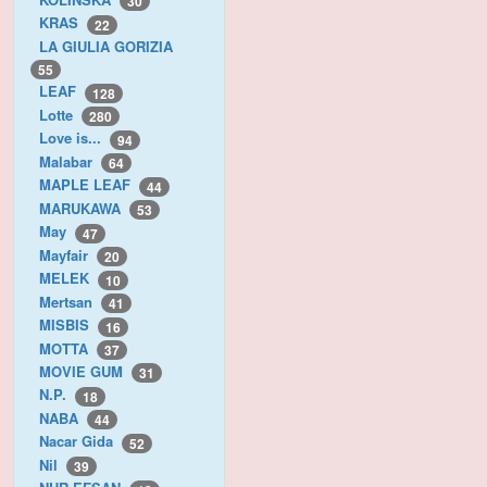
30
KRAS
22
LA GIULIA GORIZIA
55
LEAF
128
Lotte
280
Love is...
94
Malabar
64
MAPLE LEAF
44
MARUKAWA
53
May
47
Mayfair
20
MELEK
10
Mertsan
41
MISBIS
16
MOTTA
37
MOVIE GUM
31
N.P.
18
NABA
44
Nacar Gida
52
Nil
39