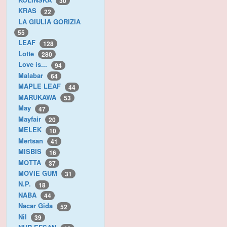
30
KRAS
22
LA GIULIA GORIZIA
55
LEAF
128
Lotte
280
Love is...
94
Malabar
64
MAPLE LEAF
44
MARUKAWA
53
May
47
Mayfair
20
MELEK
10
Mertsan
41
MISBIS
16
MOTTA
37
MOVIE GUM
31
N.P.
18
NABA
44
Nacar Gida
52
Nil
39