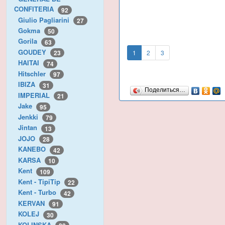
CONFITERIA
92
Giulio Pagliarini
27
Gokma
50
Gorila
63
GOUDEY
1
2
3
23
HAITAI
74
Hitschler
97
IBIZA
31
Поделиться…
IMPERIAL
21
Jake
95
Jenkki
79
Jintan
13
JOJO
28
KANEBO
42
KARSA
10
Kent
109
Kent - TipiTip
22
Kent - Turbo
42
KERVAN
91
KOLEJ
30
KOLINSKA