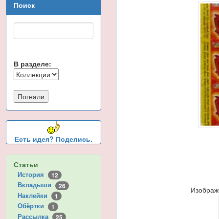
Поиск
В разделе:
Есть идея? Поделись.
Статьи
История
12
Вкладыши
26
Изображ
Наклейки
1
Обёртки
1
Рассылка
25