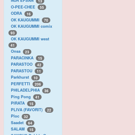
NUR EFSAN
13
O-PEE-CHEE
55
ODRA
16
OK KAUGUMMI
70
OK KAUGUMMI comix
93
OK KAUGUMMI west
41
Onsa
23
PARACINKA
15
PARASTOO
42
PARASTOU
11
Parkhurst
10
PERFETTI
206
PHILADELPHIA
36
Ping Pong
41
PIRATA
15
PLIVA (FAVORIT)
22
Ploc
32
Saadet
64
SALAM
15