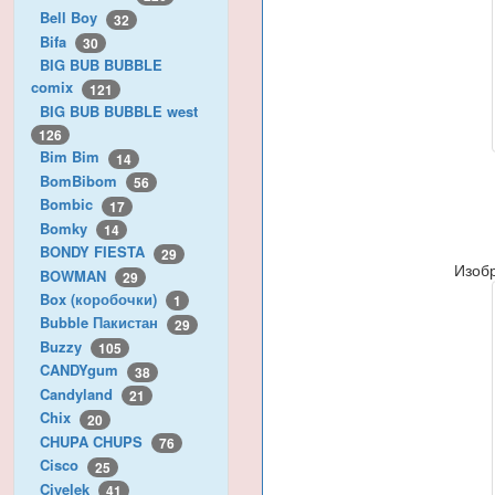
Bell Boy
32
Bifa
30
BIG BUB BUBBLE
comix
121
BIG BUB BUBBLE west
126
Bim Bim
14
BomBibom
56
Bombic
17
Bomky
14
BONDY FIESTA
29
Изоб
BOWMAN
29
Box (коробочки)
1
Bubble Пакистан
29
Buzzy
105
CANDYgum
38
Candyland
21
Chix
20
CHUPA CHUPS
76
Cisco
25
Civelek
41