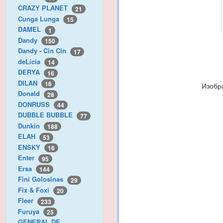
CRAZY PLANET
21
Cunga Lunga
15
DAMEL
1
Dandy
150
Dandy - Cin Cin
17
deLicia
14
DERYA
16
DILAN
16
Изобр
Donald
28
DONRUSS
44
DUBBLE BUBBLE
77
Dunkin
188
ELAH
53
ENSKY
16
Enter
95
Ersa
144
Fini Golosinas
29
Fix & Foxi
20
Fleer
233
Furuya
25
GENERAL DE