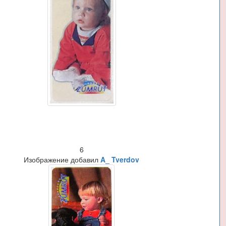
6
Изображение добавил
A_ Tverdov