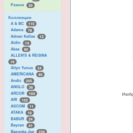
Разное
30
Коллекции
A & BC
115
Adams
78
Adnan Kallas
12
Aidin
14
Akas
80
ALLEN'S & REGINA
16
Altyn Yunus
24
AMERICANA
40
Andic
205
ANGLO
36
ARCOR
Изоб
104
ARI
102
ASCOM
11
ATAKA
16
BABUR
24
Baycan
41
Bazooka Joe
226