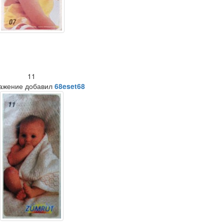
11
ажение добавил
68eset68