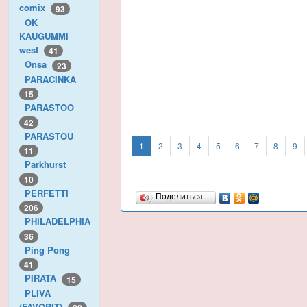
comix
93
OK
KAUGUMMI
west
41
Onsa
23
PARACINKA
15
PARASTOO
42
PARASTOU
1
2
3
4
5
6
7
8
9
11
Parkhurst
10
PERFETTI
Поделиться…
206
PHILADELPHIA
36
Ping Pong
41
PIRATA
15
PLIVA
(FAVORIT)