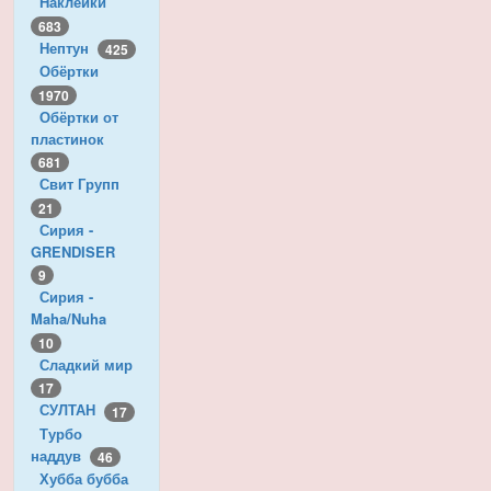
Наклейки
683
Нептун
425
Обёртки
1970
Обёртки от
пластинок
681
Свит Групп
21
Сирия -
GRENDISER
9
Сирия -
Maha/Nuha
10
Сладкий мир
17
СУЛТАН
17
Турбо
наддув
46
Хубба бубба