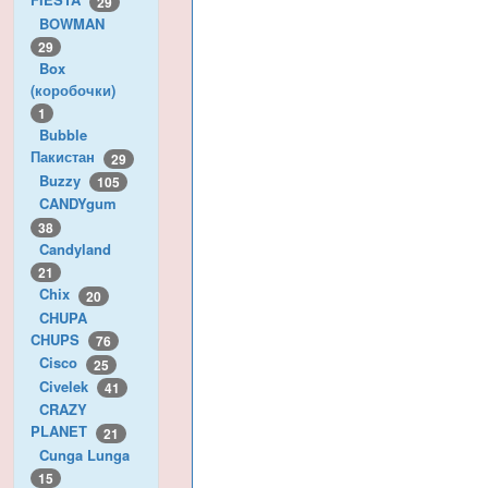
29
BOWMAN
29
Box
(коробочки)
1
Bubble
Пакистан
29
Buzzy
105
CANDYgum
38
Candyland
21
Chix
20
CHUPA
CHUPS
76
Cisco
25
Civelek
41
CRAZY
PLANET
21
Cunga Lunga
15