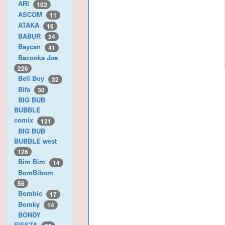
ARI
102
ASCOM
11
ATAKA
16
BABUR
24
Baycan
41
Bazooka Joe
226
Bell Boy
32
Bifa
30
BIG BUB
BUBBLE
comix
121
BIG BUB
BUBBLE west
126
Bim Bim
14
BomBibom
56
Bombic
17
Bomky
14
BONDY
FIESTA