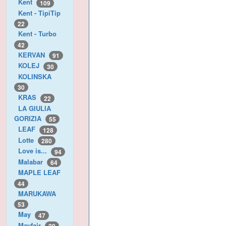
Kent
109
Kent - TipiTip
22
Kent - Turbo
42
KERVAN
91
KOLEJ
30
KOLINSKA
30
KRAS
22
LA GIULIA
GORIZIA
55
LEAF
128
Lotte
280
Love is...
94
Malabar
64
MAPLE LEAF
44
MARUKAWA
53
May
47
Mayfair