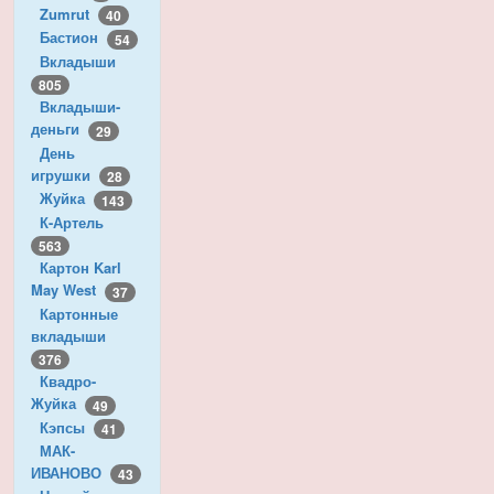
Zumrut
40
Бастион
54
Вкладыши
805
Вкладыши-
деньги
29
День
игрушки
28
Жуйка
143
К-Артель
563
Картон Karl
May West
37
Картонные
вкладыши
376
Квадро-
Жуйка
49
Кэпсы
41
МАК-
ИВАНОВО
43