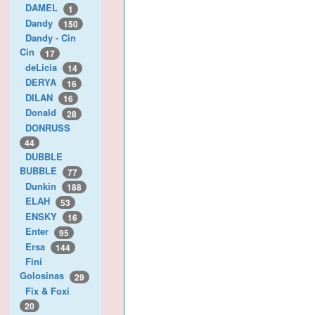
DAMEL
1
Dandy
150
Dandy - Cin
Cin
17
deLicia
14
DERYA
16
DILAN
16
Donald
28
DONRUSS
44
DUBBLE
BUBBLE
77
Dunkin
188
ELAH
53
ENSKY
16
Enter
95
Ersa
144
Fini
Golosinas
29
Fix & Foxi
20