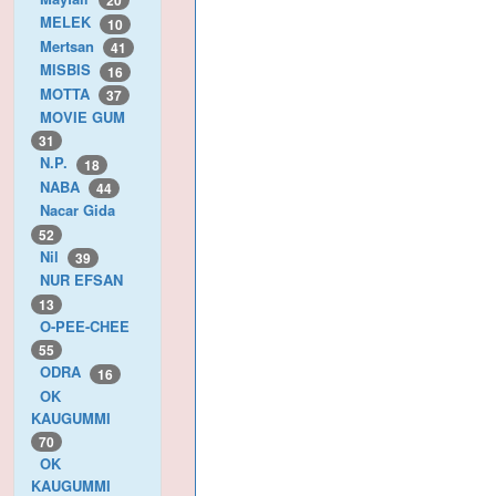
20
MELEK
10
Mertsan
41
MISBIS
16
MOTTA
37
MOVIE GUM
31
N.P.
18
NABA
44
Nacar Gida
52
Nil
39
NUR EFSAN
13
O-PEE-CHEE
55
ODRA
16
OK
KAUGUMMI
70
OK
KAUGUMMI