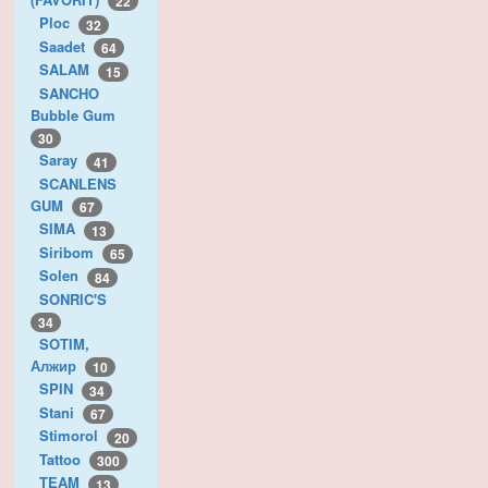
22
Ploc
32
Saadet
64
SALAM
15
SANCHO
Bubble Gum
30
Saray
41
SCANLENS
GUM
67
SIMA
13
Siribom
65
Solen
84
SONRIC'S
34
SOTIM,
Алжир
10
SPIN
34
Stani
67
Stimorol
20
Tattoo
300
TEAM
13