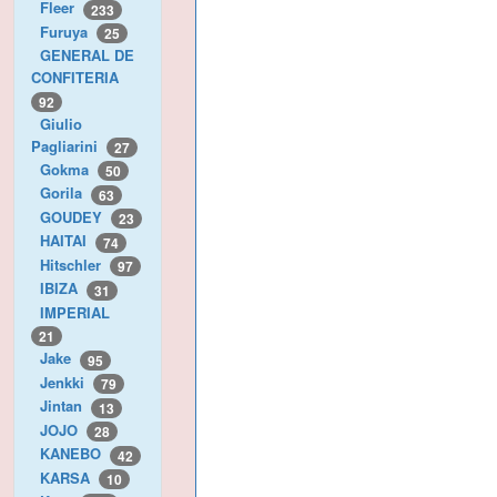
Fleer
233
Furuya
25
GENERAL DE
CONFITERIA
92
Giulio
Pagliarini
27
Gokma
50
Gorila
63
GOUDEY
23
HAITAI
74
Hitschler
97
IBIZA
31
IMPERIAL
21
Jake
95
Jenkki
79
Jintan
13
JOJO
28
KANEBO
42
KARSA
10