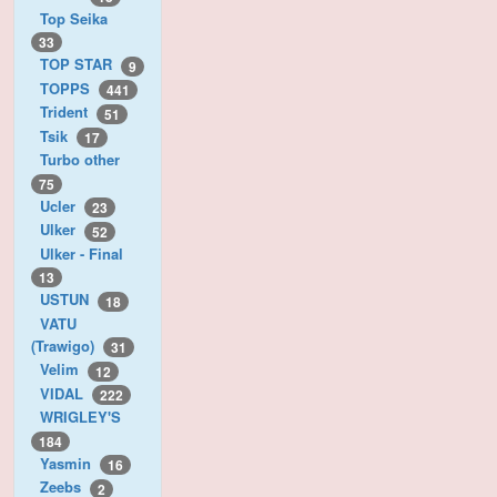
Top Seika
33
TOP STAR
9
TOPPS
441
Trident
51
Tsik
17
Turbo other
75
Ucler
23
Ulker
52
Ulker - Final
13
USTUN
18
VATU
(Trawigo)
31
Velim
12
VIDAL
222
WRIGLEY'S
184
Yasmin
16
Zeebs
2