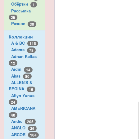
Обёртки
1
Рассылка
25
Разное
30
Коллекции
A & BC
115
Adams
78
Adnan Kallas
12
Aidin
14
Akas
80
ALLEN'S &
REGINA
16
Altyn Yunus
24
AMERICANA
40
Andic
205
ANGLO
36
ARCOR
104