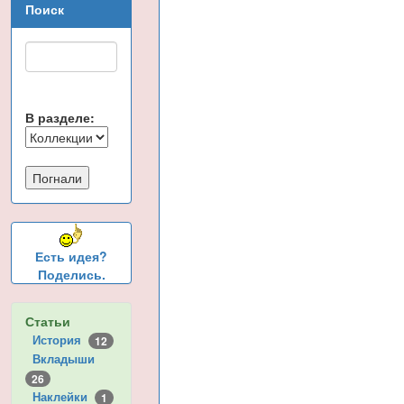
Поиск
В разделе:
Есть идея?
Поделись.
Статьи
История
12
Вкладыши
26
Наклейки
1