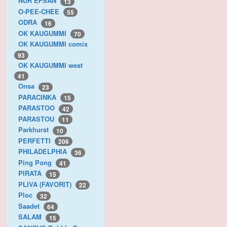
NUR EFSAN
13
O-PEE-CHEE
55
ODRA
16
OK KAUGUMMI
70
OK KAUGUMMI comix
93
OK KAUGUMMI west
41
Onsa
23
PARACINKA
15
PARASTOO
42
PARASTOU
11
Parkhurst
10
PERFETTI
206
PHILADELPHIA
36
Ping Pong
41
PIRATA
15
PLIVA (FAVORIT)
22
Ploc
32
Saadet
64
SALAM
15