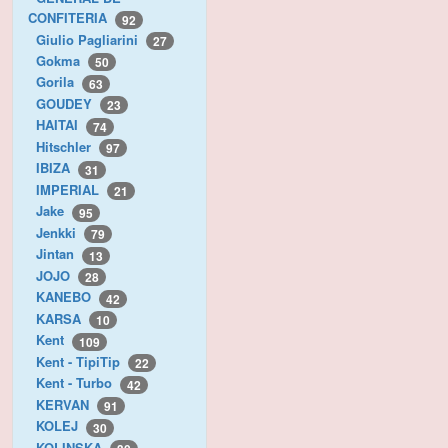
CONFITERIA
92
Giulio Pagliarini
27
Gokma
50
Gorila
63
GOUDEY
23
HAITAI
74
Hitschler
97
IBIZA
31
IMPERIAL
21
Jake
95
Jenkki
79
Jintan
13
JOJO
28
KANEBO
42
KARSA
10
Kent
109
Kent - TipiTip
22
Kent - Turbo
42
KERVAN
91
KOLEJ
30
KOLINSKA