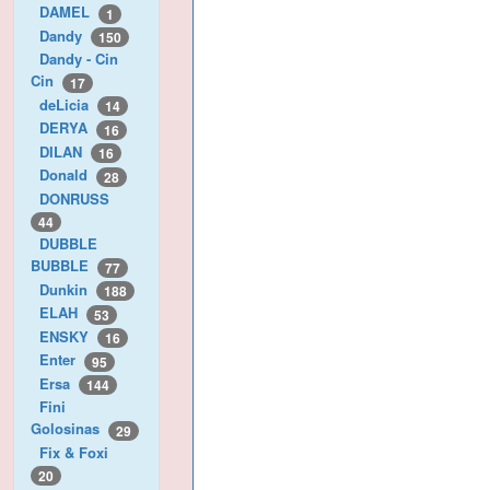
DAMEL
1
Dandy
150
Dandy - Cin
Cin
17
deLicia
14
DERYA
16
DILAN
16
Donald
28
DONRUSS
44
DUBBLE
BUBBLE
77
Dunkin
188
ELAH
53
ENSKY
16
Enter
95
Ersa
144
Fini
Golosinas
29
Fix & Foxi
20