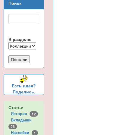
Поиск
В разделе:
Есть идея?
Поделись.
Статьи
История
12
Вкладыши
26
Наклейки
1