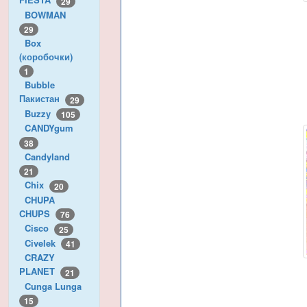
29
BOWMAN
29
Box
(коробочки)
1
Bubble
Пакистан
29
Buzzy
105
CANDYgum
38
Candyland
21
Chix
20
CHUPA
CHUPS
76
Cisco
25
Civelek
41
CRAZY
PLANET
21
Cunga Lunga
15