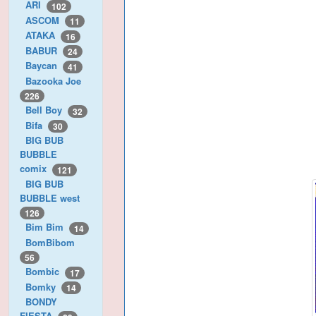
ARI
102
ASCOM
11
ATAKA
16
BABUR
24
Baycan
41
Bazooka Joe
226
Bell Boy
32
Bifa
30
BIG BUB
BUBBLE
comix
121
BIG BUB
BUBBLE west
126
Bim Bim
14
BomBibom
56
Bombic
17
Bomky
14
BONDY
FIESTA