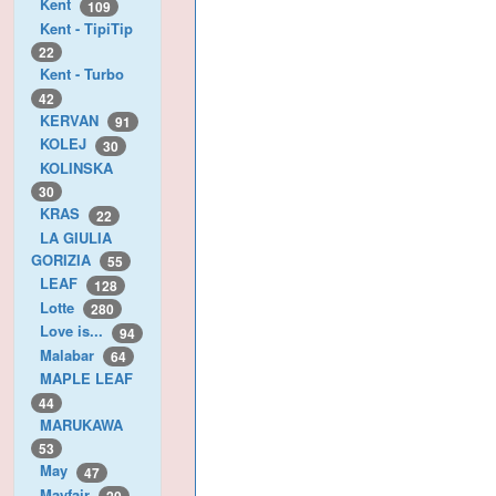
Kent
109
Kent - TipiTip
22
Kent - Turbo
42
KERVAN
91
KOLEJ
30
KOLINSKA
30
KRAS
22
LA GIULIA
GORIZIA
55
LEAF
128
Lotte
280
Love is...
94
Malabar
64
MAPLE LEAF
44
MARUKAWA
53
May
47
Mayfair