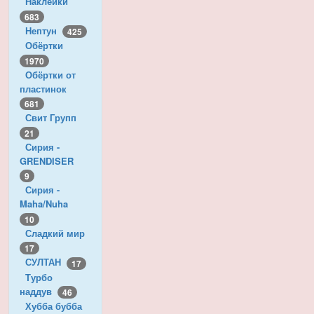
Наклейки
683
Нептун
425
Обёртки
1970
Обёртки от
пластинок
681
Свит Групп
21
Сирия -
GRENDISER
9
Сирия -
Maha/Nuha
10
Сладкий мир
17
СУЛТАН
17
Турбо
наддув
46
Хубба бубба