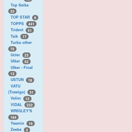
Top Seika
33
TOP STAR
9
TOPPS
441
Trident
51
Tsik
17
Turbo other
75
Ucler
23
Ulker
52
Ulker - Final
13
USTUN
18
VATU
(Trawigo)
31
Velim
12
VIDAL
222
WRIGLEY'S
184
Yasmin
16
Zeebs
2