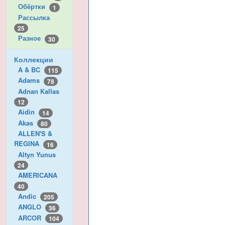
Обёртки
1
Рассылка
25
Разное
30
Коллекции
A & BC
115
Adams
78
Adnan Kallas
12
Aidin
14
Akas
80
ALLEN'S &
REGINA
16
Altyn Yunus
24
AMERICANA
40
Andic
205
ANGLO
36
ARCOR
104