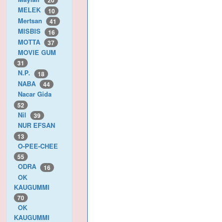
20
MELEK
10
Mertsan
41
MISBIS
16
MOTTA
37
MOVIE GUM
31
N.P.
18
NABA
44
Nacar Gida
52
Nil
39
NUR EFSAN
13
O-PEE-CHEE
55
ODRA
16
OK
KAUGUMMI
70
OK
KAUGUMMI