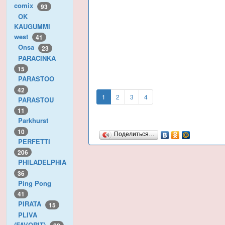
comix
93
OK
KAUGUMMI
west
41
Onsa
23
PARACINKA
15
PARASTOO
42
1
2
3
4
PARASTOU
11
Parkhurst
10
Поделиться…
PERFETTI
206
PHILADELPHIA
36
Ping Pong
41
PIRATA
15
PLIVA
(FAVORIT)