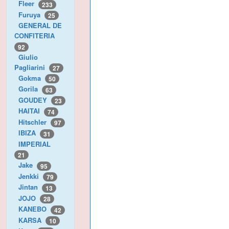
Fleer
233
Furuya
25
GENERAL DE
CONFITERIA
92
Giulio
Pagliarini
27
Gokma
50
Gorila
63
GOUDEY
23
HAITAI
74
Hitschler
97
IBIZA
31
IMPERIAL
21
Jake
95
Jenkki
79
Jintan
13
JOJO
28
KANEBO
42
KARSA
10