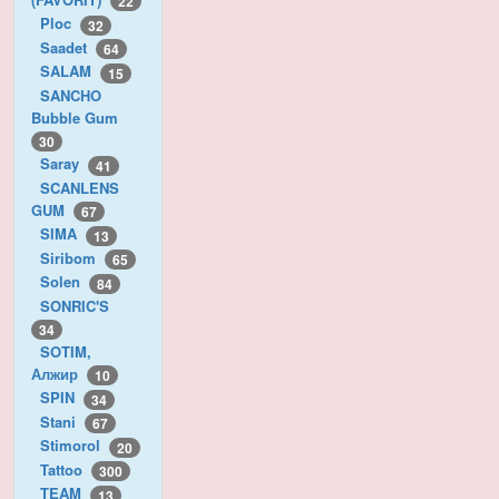
22
Ploc
32
Saadet
64
SALAM
15
SANCHO
Bubble Gum
30
Saray
41
SCANLENS
GUM
67
SIMA
13
Siribom
65
Solen
84
SONRIC'S
34
SOTIM,
Алжир
10
SPIN
34
Stani
67
Stimorol
20
Tattoo
300
TEAM
13