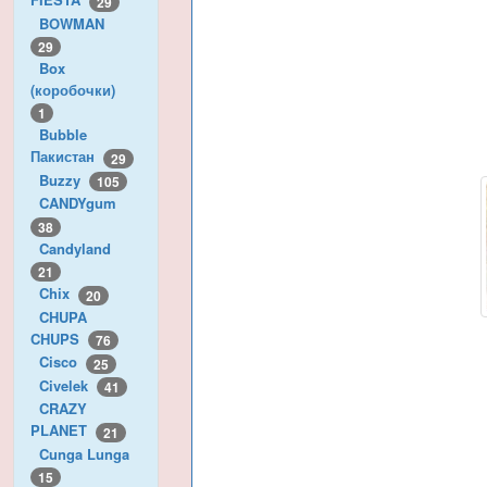
29
BOWMAN
29
Box
(коробочки)
1
Bubble
Пакистан
29
Buzzy
105
CANDYgum
38
Candyland
21
Chix
20
CHUPA
CHUPS
76
Cisco
25
Civelek
41
CRAZY
PLANET
21
Cunga Lunga
15