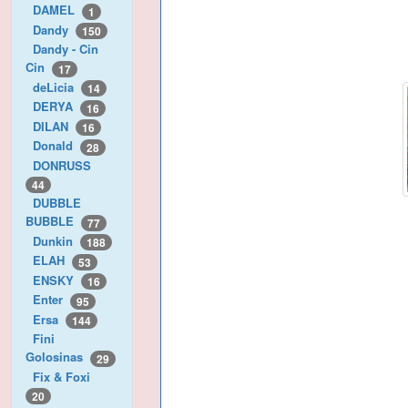
DAMEL
1
Dandy
150
Dandy - Cin
Cin
17
deLicia
14
DERYA
16
DILAN
16
Donald
28
DONRUSS
44
DUBBLE
BUBBLE
77
Dunkin
188
ELAH
53
ENSKY
16
Enter
95
Ersa
144
Fini
Golosinas
29
Fix & Foxi
20