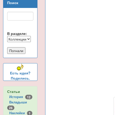
Поиск
В разделе:
Есть идея?
Поделись.
Статьи
История
12
Вкладыши
26
Наклейки
1