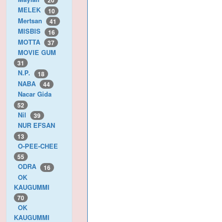
20
MELEK
10
Mertsan
41
MISBIS
16
MOTTA
37
MOVIE GUM
31
N.P.
18
NABA
44
Nacar Gida
52
Nil
39
NUR EFSAN
13
O-PEE-CHEE
55
ODRA
16
OK
KAUGUMMI
70
OK
KAUGUMMI