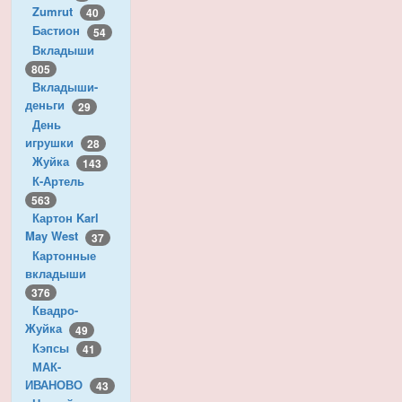
Zumrut
40
Бастион
54
Вкладыши
805
Вкладыши-
деньги
29
День
игрушки
28
Жуйка
143
К-Артель
563
Картон Karl
May West
37
Картонные
вкладыши
376
Квадро-
Жуйка
49
Кэпсы
41
МАК-
ИВАНОВО
43