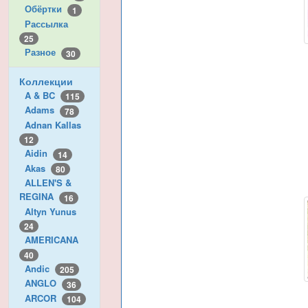
Обёртки
1
Рассылка
25
Разное
30
Коллекции
A & BC
115
Adams
78
Adnan Kallas
12
Aidin
14
Akas
80
ALLEN'S &
REGINA
16
Altyn Yunus
24
AMERICANA
40
Andic
205
ANGLO
36
ARCOR
104