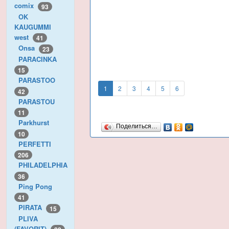
comix
93
OK
KAUGUMMI
west
41
Onsa
23
PARACINKA
15
PARASTOO
1
2
3
4
5
6
42
PARASTOU
11
Parkhurst
Поделиться…
10
PERFETTI
206
PHILADELPHIA
36
Ping Pong
41
PIRATA
15
PLIVA
(FAVORIT)