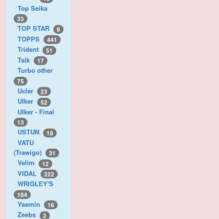
Top Seika
33
TOP STAR
9
TOPPS
441
Trident
51
Tsik
17
Turbo other
75
Ucler
23
Ulker
52
Ulker - Final
13
USTUN
18
VATU
(Trawigo)
31
Velim
12
VIDAL
222
WRIGLEY'S
184
Yasmin
16
Zeebs
2