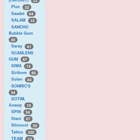
22
Ploc
32
Saadet
64
SALAM
15
SANCHO
Bubble Gum
30
Saray
41
SCANLENS
GUM
67
SIMA
13
Siribom
65
Solen
84
SONRIC'S
34
SOTIM,
Алжир
10
SPIN
34
Stani
67
Stimorol
20
Tattoo
300
TEAM
13