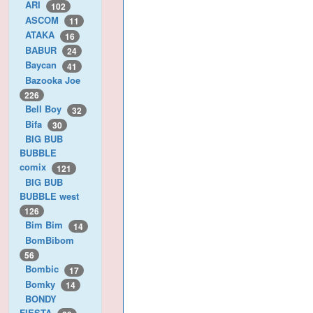
ARI
102
ASCOM
11
ATAKA
16
BABUR
24
Baycan
41
Bazooka Joe
226
Bell Boy
32
Bifa
30
BIG BUB
BUBBLE
comix
121
BIG BUB
BUBBLE west
126
Bim Bim
14
BomBibom
56
Bombic
17
Bomky
14
BONDY
FIESTA