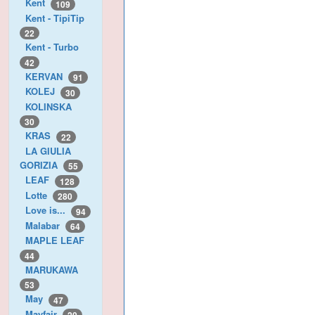
Kent
109
Kent - TipiTip
22
Kent - Turbo
42
KERVAN
91
KOLEJ
30
KOLINSKA
30
KRAS
22
LA GIULIA
GORIZIA
55
LEAF
128
Lotte
280
Love is...
94
Malabar
64
MAPLE LEAF
44
MARUKAWA
53
May
47
Mayfair