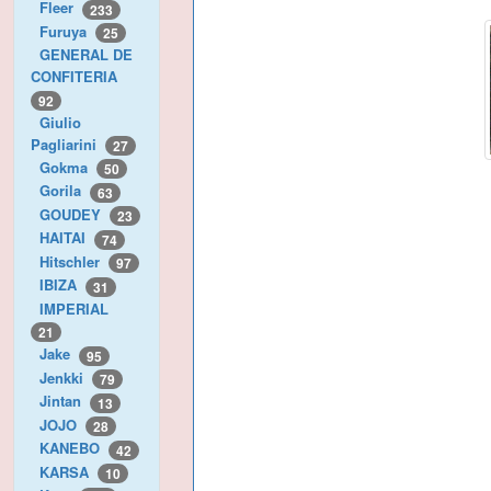
Fleer
233
Furuya
25
GENERAL DE
CONFITERIA
92
Giulio
Pagliarini
27
Gokma
50
Gorila
63
GOUDEY
23
HAITAI
74
Hitschler
97
IBIZA
31
IMPERIAL
21
Jake
95
Jenkki
79
Jintan
13
JOJO
28
KANEBO
42
KARSA
10