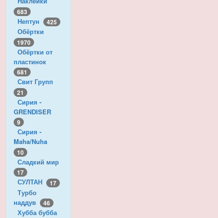
Наклейки
683
Нептун
425
Обёртки
1970
Обёртки от
пластинок
681
Свит Групп
21
Сирия -
GRENDISER
9
Сирия -
Maha/Nuha
10
Сладкий мир
17
СУЛТАН
17
Турбо
наддув
46
Хубба бубба