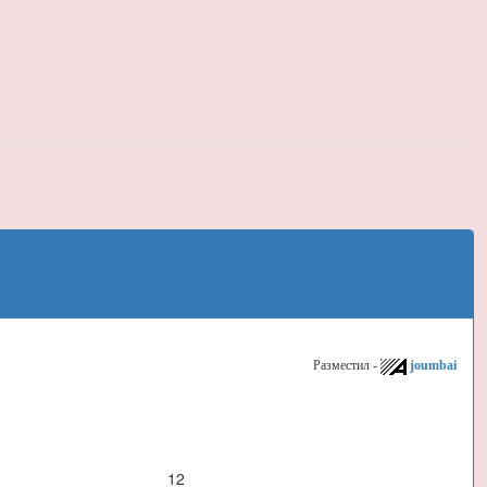
Разместил -
joumbai
12