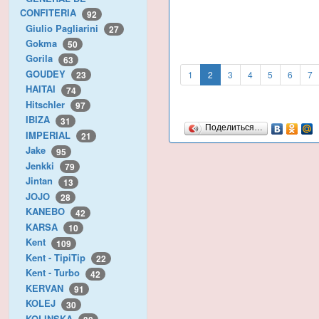
CONFITERIA
92
Giulio Pagliarini
27
Gokma
50
Gorila
63
GOUDEY
1
2
3
4
5
6
7
23
HAITAI
74
Hitschler
97
IBIZA
31
Поделиться…
IMPERIAL
21
Jake
95
Jenkki
79
Jintan
13
JOJO
28
KANEBO
42
KARSA
10
Kent
109
Kent - TipiTip
22
Kent - Turbo
42
KERVAN
91
KOLEJ
30
KOLINSKA