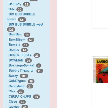
Bell Boy
32
Bifa
30
BIG BUB BUBBLE
comix
121
BIG BUB BUBBLE west
126
Bim Bim
14
BomBibom
56
Bombic
17
Bomky
14
BONDY FIESTA
29
BOWMAN
29
Box (коробочки)
1
Bubble Пакистан
29
Buzzy
105
CANDYgum
38
Candyland
21
Chix
20
CHUPA CHUPS
76
Cisco
25
Civelek
41