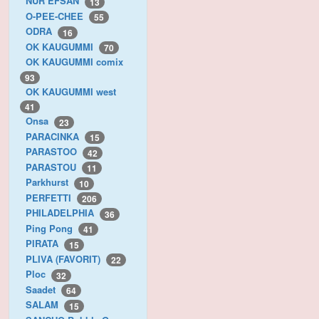
NUR EFSAN
13
O-PEE-CHEE
55
ODRA
16
OK KAUGUMMI
70
OK KAUGUMMI comix
93
OK KAUGUMMI west
41
Onsa
23
PARACINKA
15
PARASTOO
42
PARASTOU
11
Parkhurst
10
PERFETTI
206
PHILADELPHIA
36
Ping Pong
41
PIRATA
15
PLIVA (FAVORIT)
22
Ploc
32
Saadet
64
SALAM
15