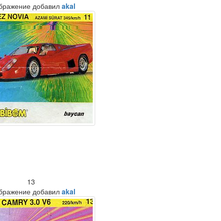
бражение добавил
akal
13
бражение добавил
akal