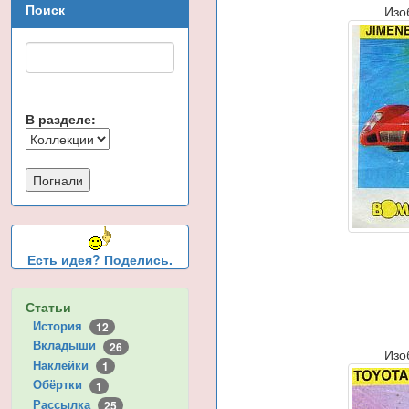
Поиск
Изо
В разделе:
Есть идея? Поделись.
Статьи
История
12
Вкладыши
26
Изо
Наклейки
1
Обёртки
1
Рассылка
25