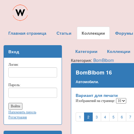
Главная страница
Статьи
Коллекции
Форумы
Категории
Коллекции
Вход
Категория:
BomBibom
Логин:
BomBibom 16
Автомобили.
Пароль:
Вариант для печати
Изображений на странице:
Напомнить пароль
1
2
3
4
5
6
7
Регистрация