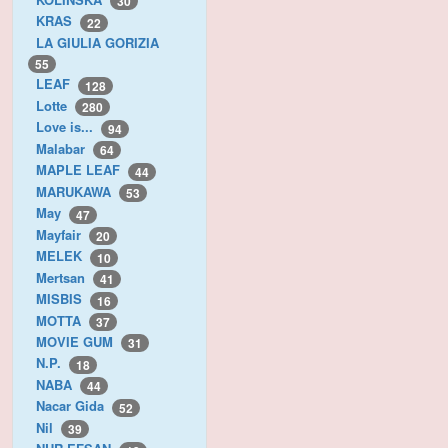
30
KRAS
22
LA GIULIA GORIZIA
55
LEAF
128
Lotte
280
Love is...
94
Malabar
64
MAPLE LEAF
44
MARUKAWA
53
May
47
Mayfair
20
MELEK
10
Mertsan
41
MISBIS
16
MOTTA
37
MOVIE GUM
31
N.P.
18
NABA
44
Nacar Gida
52
Nil
39