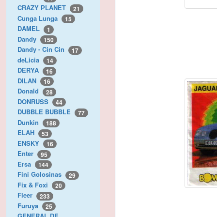
CRAZY PLANET
21
Cunga Lunga
15
DAMEL
1
Dandy
150
Dandy - Cin Cin
17
deLicia
14
DERYA
16
DILAN
16
Donald
28
DONRUSS
44
DUBBLE BUBBLE
77
Dunkin
188
ELAH
53
ENSKY
16
Enter
95
Ersa
144
Fini Golosinas
29
Fix & Foxi
20
Fleer
233
Furuya
25
GENERAL DE