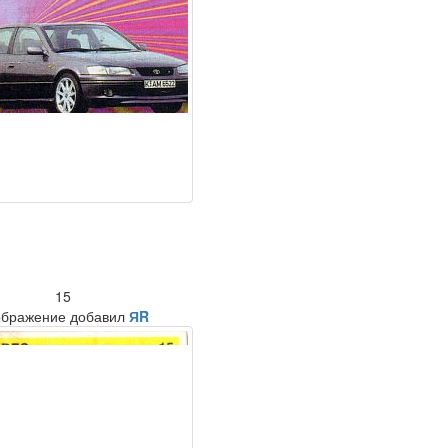
15
ображение добавил
ЯR