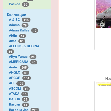
Разное
30
Коллекции
A & BC
115
Adams
78
Adnan Kallas
12
Aidin
14
Akas
80
ALLEN'S & REGINA
16
Altyn Yunus
24
AMERICANA
40
Andic
205
ANGLO
36
ARCOR
Из
104
ARI
102
ASCOM
11
ATAKA
16
BABUR
24
Baycan
41
Bazooka Joe
226