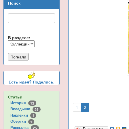
Поиск
В разделе:
Есть идея? Поделись.
Статьи
История
12
1
2
Вкладыши
26
Наклейки
1
Обёртки
1
Рассылка
25
Поделиться…