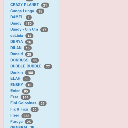
CRAZY PLANET
21
Cunga Lunga
15
DAMEL
1
Dandy
150
Dandy - Cin Cin
17
deLicia
14
DERYA
16
DILAN
16
Donald
28
DONRUSS
44
DUBBLE BUBBLE
77
Dunkin
188
ELAH
53
ENSKY
16
Enter
95
Ersa
144
Fini Golosinas
29
Fix & Foxi
20
Fleer
233
Furuya
25
GENERAL DE