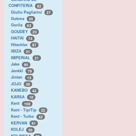
CONFITERIA
92
Giulio Pagliarini
27
Gokma
50
Gorila
63
GOUDEY
23
HAITAI
74
Hitschler
97
IBIZA
31
IMPERIAL
21
Jake
95
Jenkki
79
Jintan
13
JOJO
28
KANEBO
42
KARSA
10
Kent
109
Kent - TipiTip
22
Kent - Turbo
42
KERVAN
91
KOLEJ
30
KOLINSKA