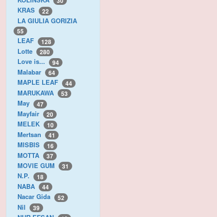
30
KRAS
22
LA GIULIA GORIZIA
55
LEAF
128
Lotte
280
Love is...
94
Malabar
64
MAPLE LEAF
44
MARUKAWA
53
May
47
Mayfair
20
MELEK
10
Mertsan
41
MISBIS
16
MOTTA
37
MOVIE GUM
31
N.P.
18
NABA
44
Nacar Gida
52
Nil
39