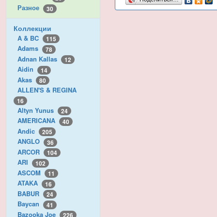
Разное
30
Коллекции
A & BC
115
Adams
78
Adnan Kallas
12
Aidin
14
Akas
80
ALLEN'S & REGINA
16
Altyn Yunus
24
AMERICANA
40
Andic
205
ANGLO
36
ARCOR
104
ARI
102
ASCOM
11
ATAKA
16
BABUR
24
Baycan
41
Bazooka Joe
226