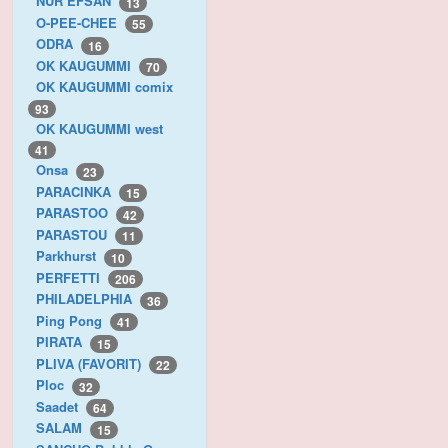
NUR EFSAN
13
O-PEE-CHEE
55
ODRA
16
OK KAUGUMMI
70
OK KAUGUMMI comix
93
OK KAUGUMMI west
41
Onsa
23
PARACINKA
15
PARASTOO
42
PARASTOU
11
Parkhurst
10
PERFETTI
206
PHILADELPHIA
36
Ping Pong
41
PIRATA
15
PLIVA (FAVORIT)
22
Ploc
32
Saadet
64
SALAM
15