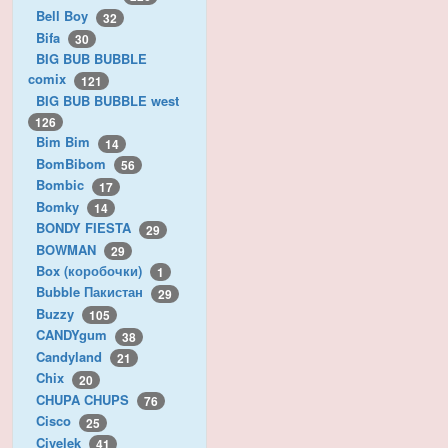
Bell Boy
32
Bifa
30
BIG BUB BUBBLE
comix
121
BIG BUB BUBBLE west
126
Bim Bim
14
BomBibom
56
Bombic
17
Bomky
14
BONDY FIESTA
29
BOWMAN
29
Box (коробочки)
1
Bubble Пакистан
29
Buzzy
105
CANDYgum
38
Candyland
21
Chix
20
CHUPA CHUPS
76
Cisco
25
Civelek
41