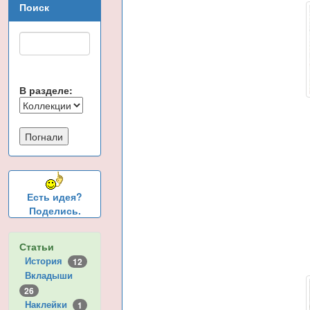
Поиск
В разделе:
Есть идея?
Поделись.
Статьи
История
12
Вкладыши
26
Наклейки
1