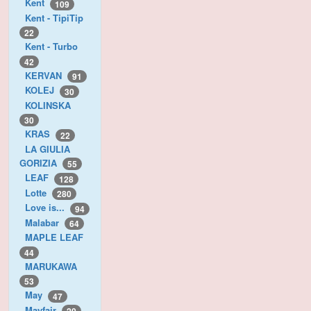
Kent
109
Kent - TipiTip
22
Kent - Turbo
42
KERVAN
91
KOLEJ
30
KOLINSKA
30
KRAS
22
LA GIULIA
GORIZIA
55
LEAF
128
Lotte
280
Love is...
94
Malabar
64
MAPLE LEAF
44
MARUKAWA
53
May
47
Mayfair