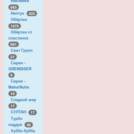
Наклейки
683
Нептун
425
Обёртки
1970
Обёртки от
пластинок
681
Свит Групп
21
Сирия -
GRENDISER
9
Сирия -
Maha/Nuha
10
Сладкий мир
17
СУЛТАН
17
Турбо
наддув
46
Хубба бубба