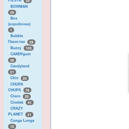
29
BOWMAN
29
Box
(коробочки)
1
Bubble
Пакистан
29
Buzzy
105
CANDYgum
38
Candyland
21
Chix
20
CHUPA
CHUPS
76
Cisco
25
Civelek
41
CRAZY
PLANET
21
Cunga Lunga
15