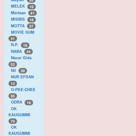
20
MELEK
10
Mertsan
41
MISBIS
16
MOTTA
37
MOVIE GUM
31
N.P.
18
NABA
44
Nacar Gida
52
Nil
39
NUR EFSAN
13
O-PEE-CHEE
55
ODRA
16
OK
KAUGUMMI
70
OK
KAUGUMMI