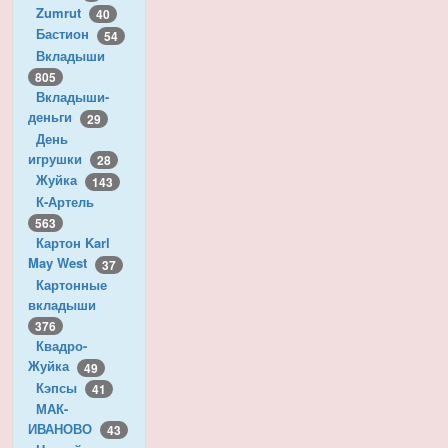
Zumrut
40
Бастион
54
Вкладыши
805
Вкладыши-
деньги
29
День
игрушки
28
Жуйка
143
К-Артель
563
Картон Karl
May West
37
Картонные
вкладыши
376
Квадро-
Жуйка
49
Кэпсы
41
МАК-
ИВАНОВО
43