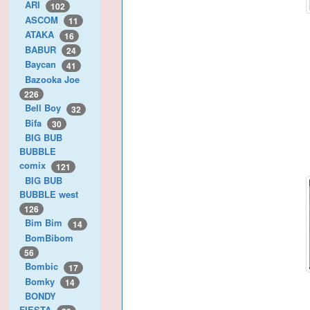
ARI
102
ASCOM
11
ATAKA
16
BABUR
24
Baycan
41
Bazooka Joe
226
Bell Boy
32
Bifa
30
BIG BUB
BUBBLE
comix
121
BIG BUB
BUBBLE west
126
Bim Bim
14
BomBibom
56
Bombic
17
Bomky
14
BONDY
FIESTA