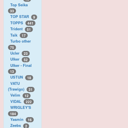
Top Seika
33
TOP STAR
9
TOPPS
441
Trident
51
Tsik
17
Turbo other
75
Ucler
23
Ulker
52
Ulker - Final
13
USTUN
18
VATU
(Trawigo)
31
Velim
12
VIDAL
222
WRIGLEY'S
184
Yasmin
16
Zeebs
2