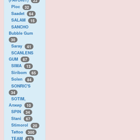
22
Ploc
32
Saadet
64
SALAM
15
SANCHO
Bubble Gum
30
Saray
41
SCANLENS
GUM
67
SIMA
13
Siribom
65
Solen
84
SONRIC'S
34
SOTIM,
Алжир
10
SPIN
34
Stani
67
Stimorol
20
Tattoo
300
TEAM
13