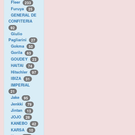
Fleer
233
Furuya
25
GENERAL DE
CONFITERIA
92
Giulio
Pagliarini
27
Gokma
50
Gorila
63
GOUDEY
23
HAITAI
74
Hitschler
97
IBIZA
31
IMPERIAL
21
Jake
95
Jenkki
79
Jintan
13
JOJO
28
KANEBO
42
KARSA
10