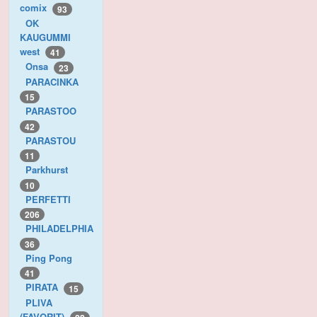
comix
93
OK
KAUGUMMI
west
41
Onsa
23
PARACINKA
15
PARASTOO
42
PARASTOU
11
Parkhurst
10
PERFETTI
206
PHILADELPHIA
36
Ping Pong
41
PIRATA
15
PLIVA
(FAVORIT)