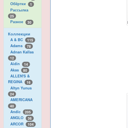
Обёртки
1
Рассылка
25
Разное
30
Коллекции
A & BC
115
Adams
78
Adnan Kallas
12
Aidin
14
Akas
80
ALLEN'S &
REGINA
16
Altyn Yunus
24
AMERICANA
40
Andic
205
ANGLO
36
ARCOR
104