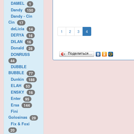
DAMEL
1
Dandy
150
Dandy - Cin
Cin
17
deLicia
14
1
2
3
4
DERYA
16
DILAN
16
Donald
28
DONRUSS
Поделиться…
44
DUBBLE
BUBBLE
77
Dunkin
188
ELAH
53
ENSKY
16
Enter
95
Ersa
144
Fini
Golosinas
29
Fix & Foxi
20