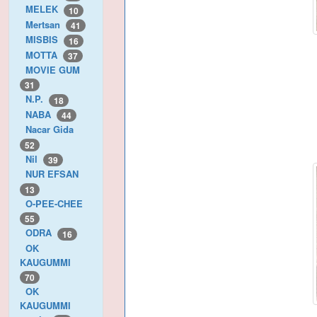
MELEK
10
Mertsan
41
MISBIS
16
MOTTA
37
MOVIE GUM
31
N.P.
18
NABA
44
Nacar Gida
52
Nil
39
NUR EFSAN
13
O-PEE-CHEE
55
ODRA
16
OK
KAUGUMMI
70
OK
KAUGUMMI