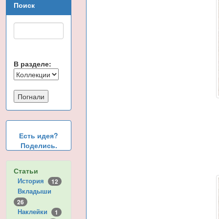
Поиск
В разделе:
Есть идея?
Поделись.
Статьи
История
12
Вкладыши
26
Наклейки
1