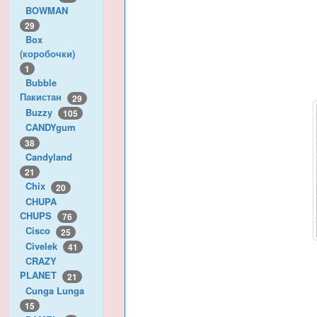
BOWMAN
29
Box
(коробочки)
1
Bubble
Пакистан
29
Buzzy
105
CANDYgum
38
Candyland
21
Chix
20
CHUPA
CHUPS
76
Cisco
25
Civelek
41
CRAZY
PLANET
21
Cunga Lunga
15