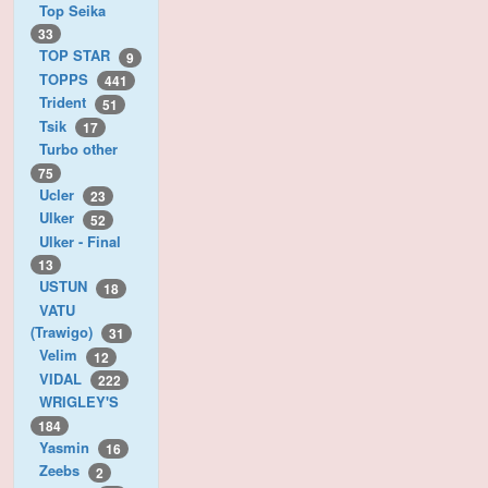
Top Seika
33
TOP STAR
9
TOPPS
441
Trident
51
Tsik
17
Turbo other
75
Ucler
23
Ulker
52
Ulker - Final
13
USTUN
18
VATU
(Trawigo)
31
Velim
12
VIDAL
222
WRIGLEY'S
184
Yasmin
16
Zeebs
2