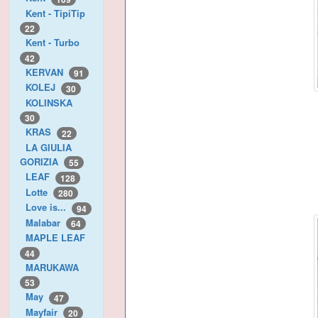
Kent - TipiTip
22
Kent - Turbo
42
KERVAN
91
KOLEJ
30
KOLINSKA
30
KRAS
22
LA GIULIA
GORIZIA
55
LEAF
128
Lotte
280
Love is...
94
Malabar
64
MAPLE LEAF
44
MARUKAWA
53
May
47
Mayfair
20