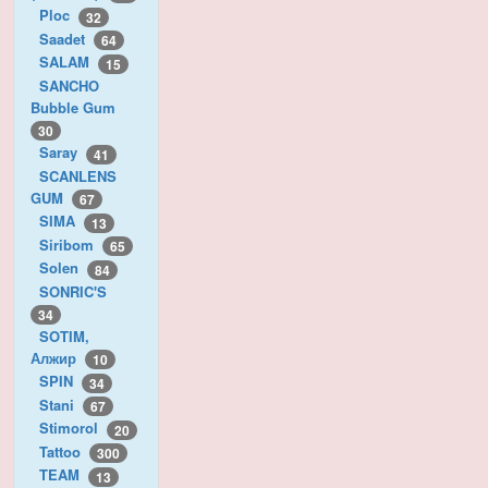
Ploc
32
Saadet
64
SALAM
15
SANCHO
Bubble Gum
30
Saray
41
SCANLENS
GUM
67
SIMA
13
Siribom
65
Solen
84
SONRIC'S
34
SOTIM,
Алжир
10
SPIN
34
Stani
67
Stimorol
20
Tattoo
300
TEAM
13