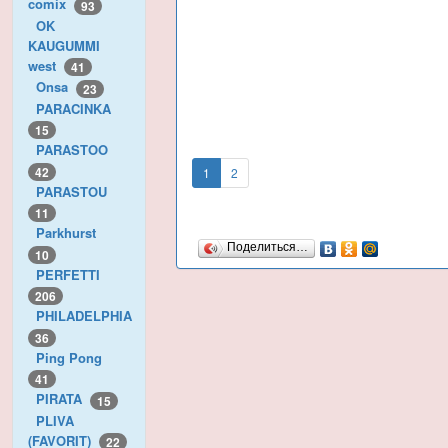
comix
93
OK
KAUGUMMI
west
41
Onsa
23
PARACINKA
15
PARASTOO
42
1
2
PARASTOU
11
Parkhurst
Поделиться…
10
PERFETTI
206
PHILADELPHIA
36
Ping Pong
41
PIRATA
15
PLIVA
(FAVORIT)
22