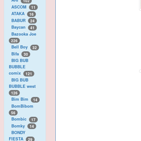
102
ASCOM
11
ATAKA
16
BABUR
24
Baycan
41
Bazooka Joe
226
Bell Boy
32
Bifa
30
BIG BUB
BUBBLE
comix
121
BIG BUB
BUBBLE west
126
Bim Bim
14
BomBibom
56
Bombic
17
Bomky
14
BONDY
FIESTA
29