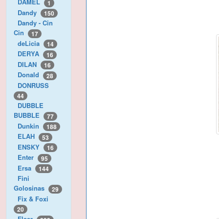
DAMEL
1
Dandy
150
Dandy - Cin
Cin
17
deLicia
14
DERYA
16
DILAN
16
Donald
28
DONRUSS
44
DUBBLE
BUBBLE
77
Dunkin
188
ELAH
53
ENSKY
16
Enter
95
Ersa
144
Fini
Golosinas
29
Fix & Foxi
20
Fleer