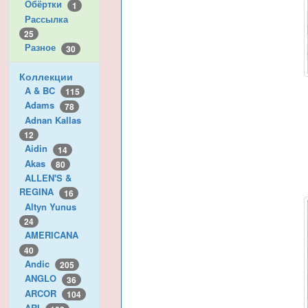
Обёртки
1
Рассылка
25
Разное
30
Коллекции
A & BC
115
Adams
78
Adnan Kallas
12
Aidin
14
Akas
80
ALLEN'S &
REGINA
16
Altyn Yunus
24
AMERICANA
40
Andic
205
ANGLO
36
ARCOR
104
ARI