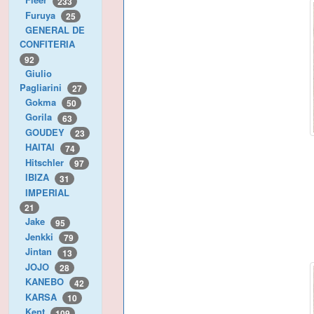
233
Furuya
25
GENERAL DE
CONFITERIA
92
Giulio
Pagliarini
27
Gokma
50
Gorila
63
GOUDEY
23
HAITAI
74
Hitschler
97
IBIZA
31
IMPERIAL
21
Jake
95
Jenkki
79
Jintan
13
JOJO
28
KANEBO
42
KARSA
10
Kent
109