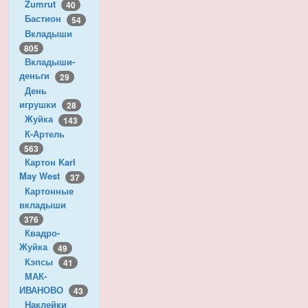
Zumrut
40
Бастион
54
Вкладыши
805
Вкладыши-
деньги
29
День
игрушки
28
Жуйка
143
К-Артель
563
Картон Karl
May West
37
Картонные
вкладыши
376
Квадро-
Жуйка
49
Кэпсы
41
МАК-
ИВАНОВО
43
Наклейки