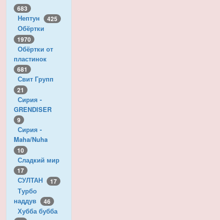
683
Нептун
425
Обёртки
1970
Обёртки от
пластинок
681
Свит Групп
21
Сирия -
GRENDISER
9
Сирия -
Maha/Nuha
10
Сладкий мир
17
СУЛТАН
17
Турбо
наддув
46
Хубба бубба