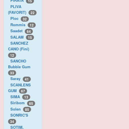
PIRATA
15
PLIVA
(FAVORIT)
22
Ploc
32
Rommis
12
Saadet
64
SALAM
15
SANCHEZ
CANO (Fini)
12
SANCHO
Bubble Gum
33
Saray
41
SCANLENS
GUM
67
SIMA
13
Siribom
65
Solen
85
SONRIC'S
34
SOTIM,