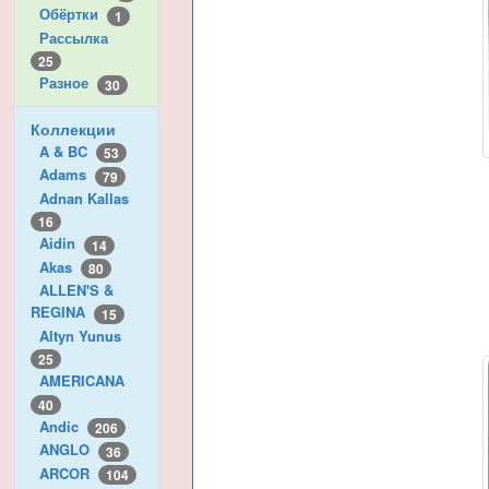
Обёртки
1
Рассылка
25
Разное
30
Коллекции
A & BC
53
Adams
79
Adnan Kallas
16
Aidin
14
Akas
80
ALLEN'S &
REGINA
15
Altyn Yunus
25
AMERICANA
40
Andic
206
ANGLO
36
ARCOR
104