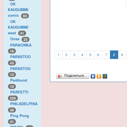
OK
KAUGUMMI
comix
93
OK
KAUGUMMI
west
41
Onsa
23
PARACINKA
16
1
2
3
4
5
6
7
8
9
PARASTOO
43
PARASTOU
12
Поделиться…
Parkhurst
10
PERFETTI
206
PHILADELPHIA
36
Ping Pong
41