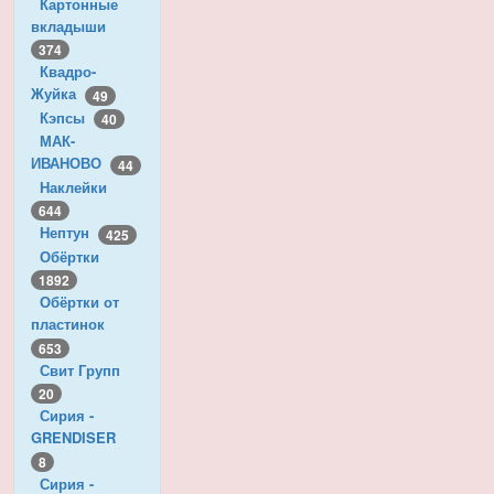
Картонные
вкладыши
374
Квадро-
Жуйка
49
Кэпсы
40
МАК-
ИВАНОВО
44
Наклейки
644
Нептун
425
Обёртки
1892
Обёртки от
пластинок
653
Свит Групп
20
Сирия -
GRENDISER
8
Сирия -