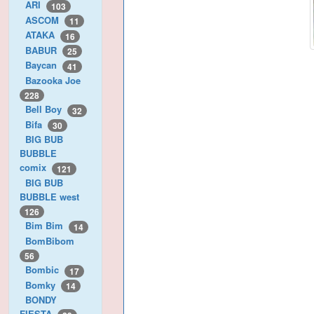
ARI
103
ASCOM
11
ATAKA
16
BABUR
25
Baycan
41
Bazooka Joe
228
Bell Boy
32
Bifa
30
BIG BUB
BUBBLE
comix
121
BIG BUB
BUBBLE west
126
Bim Bim
14
BomBibom
56
Bombic
17
Bomky
14
BONDY
FIESTA