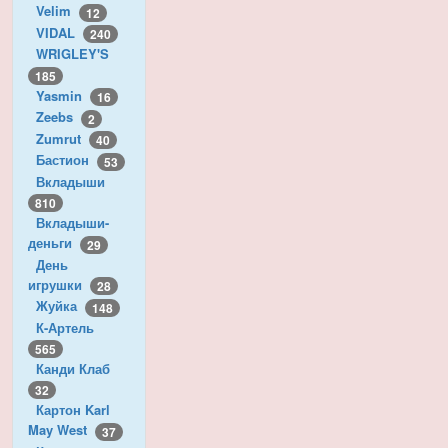
Velim
12
VIDAL
240
WRIGLEY'S
185
Yasmin
16
Zeebs
2
Zumrut
40
Бастион
53
Вкладыши
810
Вкладыши-
деньги
29
День
игрушки
28
Жуйка
148
К-Артель
565
Канди Клаб
32
Картон Karl
May West
37