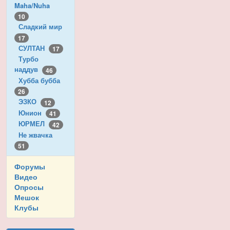
Maha/Nuha
10
Сладкий мир
17
СУЛТАН
17
Турбо
наддув
46
Хубба бубба
26
ЭЗКО
12
Юнион
41
ЮРМЕЛ
42
Не жвачка
51
Форумы
Видео
Опросы
Мешок
Клубы