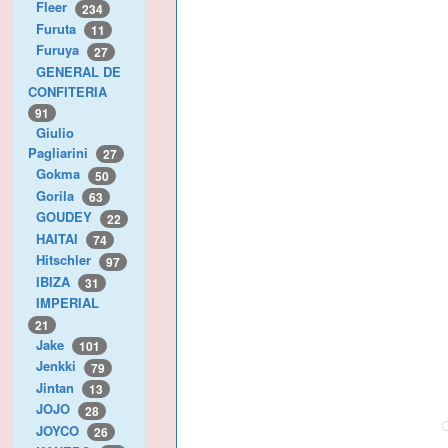
Fleer
234
Furuta
11
Furuya
27
GENERAL DE
CONFITERIA
91
Giulio
Pagliarini
27
Gokma
50
Gorila
63
GOUDEY
22
HAITAI
74
Hitschler
97
IBIZA
31
IMPERIAL
21
Jake
101
Jenkki
79
Jintan
13
JOJO
28
JOYCO
26