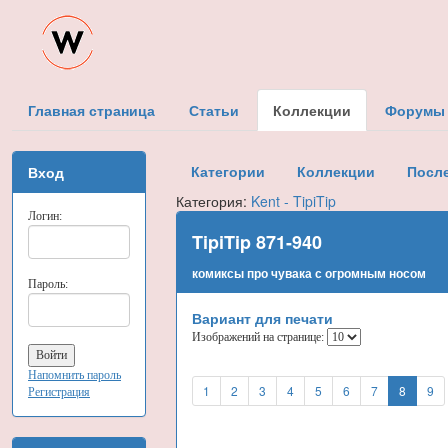
Главная страница
Статьи
Коллекции
Форумы
Категории
Коллекции
Посл
Вход
Категория:
Kent - TipiTip
Логин:
TipiTip 871-940
комиксы про чувака с огромным носом
Пароль:
Вариант для печати
Изображений на странице:
Напомнить пароль
1
2
3
4
5
6
7
8
9
Регистрация