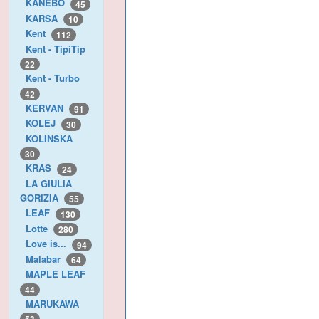
KANEBO
45
KARSA
10
Kent
112
Kent - TipiTip
22
Kent - Turbo
42
KERVAN
91
KOLEJ
30
KOLINSKA
30
KRAS
24
LA GIULIA
GORIZIA
55
LEAF
130
Lotte
280
Love is...
94
Malabar
64
MAPLE LEAF
44
MARUKAWA