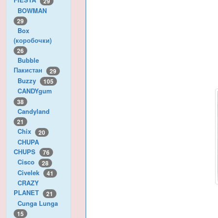
29
BOWMAN
29
Box
(коробочки)
26
Bubble
Пакистан
29
Buzzy
105
CANDYgum
38
Candyland
21
Chix
20
CHUPA
CHUPS
76
Cisco
28
Civelek
41
CRAZY
PLANET
21
Cunga Lunga
15