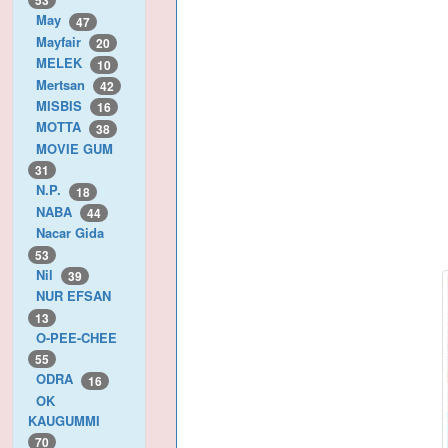
53
May
47
Mayfair
20
MELEK
10
Mertsan
42
MISBIS
16
MOTTA
38
MOVIE GUM
31
N.P.
18
NABA
44
Nacar Gida
53
Nil
39
NUR EFSAN
13
O-PEE-CHEE
55
ODRA
16
OK
KAUGUMMI
70