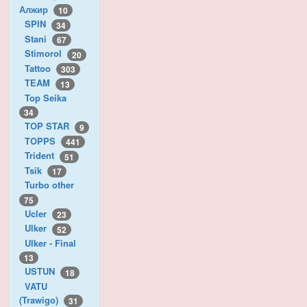
Алжир
10
SPIN
34
Stani
67
Stimorol
20
Tattoo
303
TEAM
13
Top Seika
34
TOP STAR
9
TOPPS
441
Trident
51
Tsik
17
Turbo other
75
Ucler
23
Ulker
52
Ulker - Final
13
USTUN
18
VATU
(Trawigo)
31