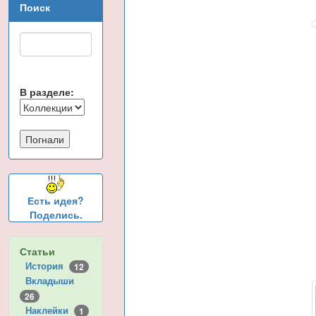
Поиск
В разделе:
Есть идея?
Поделись.
Статьи
История
12
Вкладыши
26
Наклейки
1