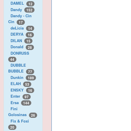
DAMEL
12
Dandy
152
Dandy - Cin
Cin
17
deLicia
14
DERYA
16
DILAN
15
Donald
28
DONRUSS
44
DUBBLE
BUBBLE
77
Dunkin
189
ELAH
53
ENSKY
16
Enter
97
Ersa
144
Fini
Golosinas
26
Fix & Foxi
20