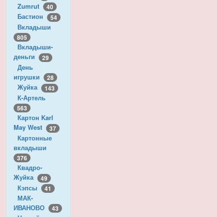
Zumrut
40
Бастион
54
Вкладыши
805
Вкладыши-
деньги
29
День
игрушки
28
Жуйка
143
К-Артель
563
Картон Karl
May West
37
Картонные
вкладыши
376
Квадро-
Жуйка
49
Кэпсы
41
МАК-
ИВАНОВО
43