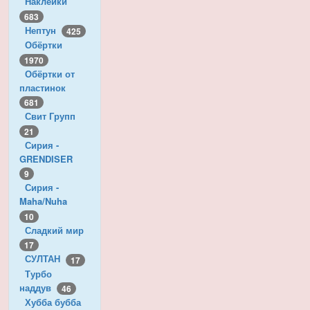
Наклейки
683
Нептун
425
Обёртки
1970
Обёртки от
пластинок
681
Свит Групп
21
Сирия -
GRENDISER
9
Сирия -
Maha/Nuha
10
Сладкий мир
17
СУЛТАН
17
Турбо
наддув
46
Хубба бубба