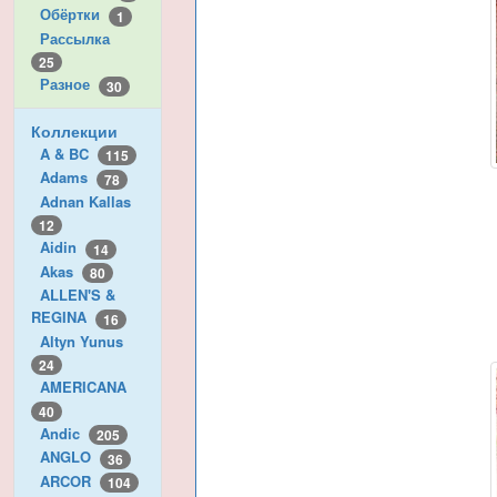
Обёртки
1
Рассылка
25
Разное
30
Коллекции
A & BC
115
Adams
78
Adnan Kallas
12
Aidin
14
Akas
80
ALLEN'S &
REGINA
16
Altyn Yunus
24
AMERICANA
40
Andic
205
ANGLO
36
ARCOR
104