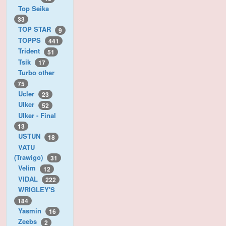
Top Seika
33
TOP STAR
9
TOPPS
441
Trident
51
Tsik
17
Turbo other
75
Ucler
23
Ulker
52
Ulker - Final
13
USTUN
18
VATU
(Trawigo)
31
Velim
12
VIDAL
222
WRIGLEY'S
184
Yasmin
16
Zeebs
2