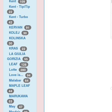
Kent
109
Kent - TipiTip
22
Kent - Turbo
42
KERVAN
91
KOLEJ
30
KOLINSKA
30
KRAS
22
LA GIULIA
GORIZIA
55
LEAF
128
Lotte
280
Love is...
94
Malabar
64
MAPLE LEAF
44
MARUKAWA
53
May
47
Mayfair