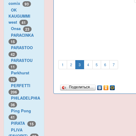
comix
93
OK
KAUGUMMI
west
41
Onsa
23
PARACINKA
15
PARASTOO
42
PARASTOU
1
2
3
4
5
6
7
11
Parkhurst
10
PERFETTI
Поделиться…
206
PHILADELPHIA
36
Ping Pong
41
PIRATA
15
PLIVA
(FAVORIT)