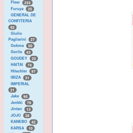
Fleer
233
Furuya
25
GENERAL DE
CONFITERIA
92
Giulio
Pagliarini
27
Gokma
50
Gorila
63
GOUDEY
23
HAITAI
74
Hitschler
97
IBIZA
31
IMPERIAL
21
Jake
95
Jenkki
79
Jintan
13
JOJO
28
KANEBO
42
KARSA
10