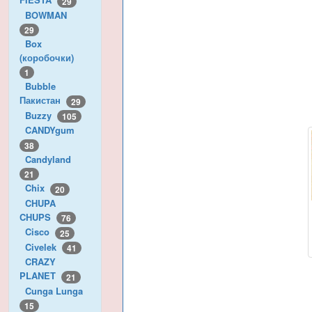
29
BOWMAN
29
Box
(коробочки)
1
Bubble
Пакистан
29
Buzzy
105
CANDYgum
38
Candyland
21
Chix
20
CHUPA
CHUPS
76
Cisco
25
Civelek
41
CRAZY
PLANET
21
Cunga Lunga
15