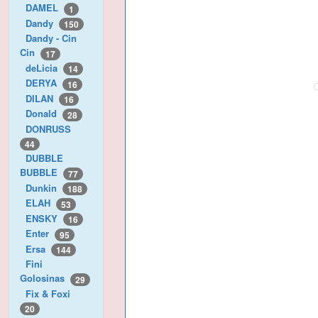
DAMEL
1
Dandy
150
Dandy - Cin
Cin
17
deLicia
14
DERYA
16
DILAN
16
Donald
28
DONRUSS
44
DUBBLE
BUBBLE
77
Dunkin
188
ELAH
53
ENSKY
16
Enter
95
Ersa
144
Fini
Golosinas
29
Fix & Foxi
20