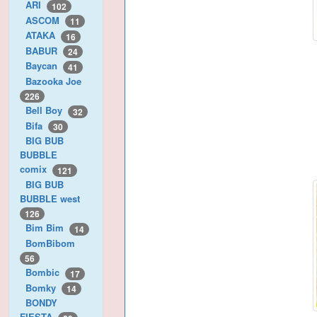
ARI
102
ASCOM
11
ATAKA
16
BABUR
24
Baycan
41
Bazooka Joe
226
Bell Boy
32
Bifa
30
BIG BUB
BUBBLE
comix
121
BIG BUB
BUBBLE west
126
Bim Bim
14
BomBibom
56
Bombic
17
Bomky
14
BONDY
FIESTA