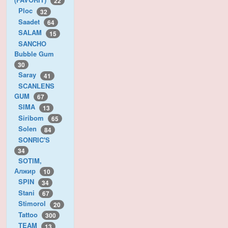
22
Ploc
32
Saadet
64
SALAM
15
SANCHO
Bubble Gum
30
Saray
41
SCANLENS
GUM
67
SIMA
13
Siribom
65
Solen
84
SONRIC'S
34
SOTIM,
Алжир
10
SPIN
34
Stani
67
Stimorol
20
Tattoo
300
TEAM
13