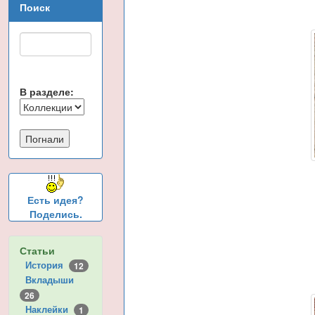
Поиск
В разделе:
Есть идея?
Поделись.
Статьи
История
12
Вкладыши
26
Наклейки
1