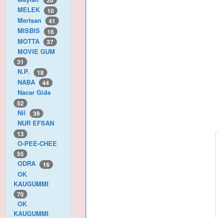
20
MELEK
10
Mertsan
41
MISBIS
16
MOTTA
37
MOVIE GUM
31
N.P.
18
NABA
44
Nacar Gida
52
Nil
39
NUR EFSAN
13
O-PEE-CHEE
55
ODRA
16
OK
KAUGUMMI
70
OK
KAUGUMMI