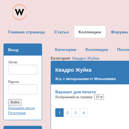
Главная страница
Статьи
Коллекции
Форумы
Категории
Коллекции
Посл
Вход
Категория:
Квадро-Жуйка
Логин:
Квадро Жуйка
Ж.р. с вкладышами от Меньшивика
Пароль:
Вариант для печати
Изображений на странице:
Напомнить пароль
1
2
3
4
Регистрация