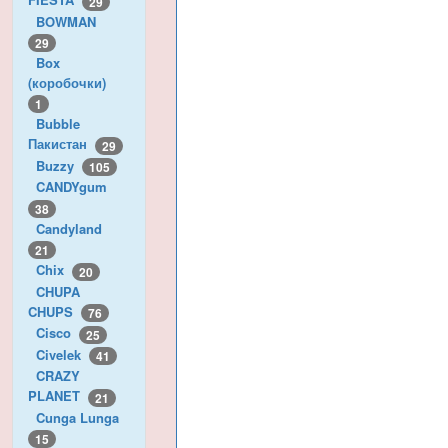
29
BOWMAN
29
Box
(коробочки)
1
Bubble
Пакистан
29
Buzzy
105
CANDYgum
38
Candyland
21
Chix
20
CHUPA
CHUPS
76
Cisco
25
Civelek
41
CRAZY
PLANET
21
Cunga Lunga
15