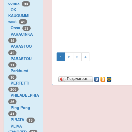
comix
93
OK
KAUGUMMI
west
41
Onsa
23
PARACINKA
15
PARASTOO
42
1
2
3
4
PARASTOU
11
Parkhurst
10
Поделиться…
PERFETTI
206
PHILADELPHIA
36
Ping Pong
41
PIRATA
15
PLIVA
(FAVORIT)