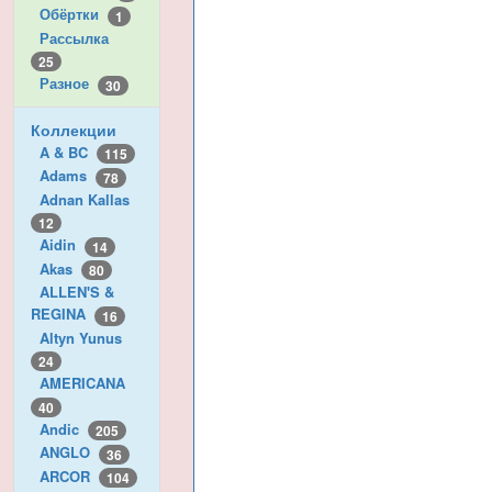
Обёртки
1
Рассылка
25
Разное
30
Коллекции
A & BC
115
Adams
78
Adnan Kallas
12
Aidin
14
Akas
80
ALLEN'S &
REGINA
16
Altyn Yunus
24
AMERICANA
40
Andic
205
ANGLO
36
ARCOR
104