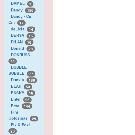
DAMEL
1
Dandy
150
Dandy - Cin
Cin
17
deLicia
14
DERYA
16
DILAN
16
Donald
28
DONRUSS
44
DUBBLE
BUBBLE
77
Dunkin
188
ELAH
53
ENSKY
16
Enter
95
Ersa
144
Fini
Golosinas
29
Fix & Foxi
20