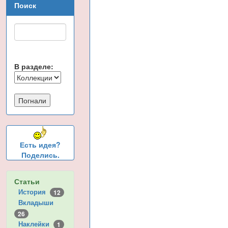
Поиск
В разделе:
Есть идея?
Поделись.
Статьи
История
12
Вкладыши
26
Наклейки
1