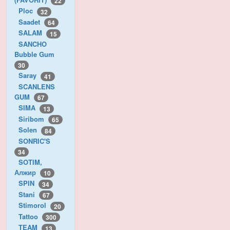
22
Ploc
32
Saadet
64
SALAM
15
SANCHO
Bubble Gum
30
Saray
41
SCANLENS
GUM
67
SIMA
13
Siribom
65
Solen
84
SONRIC'S
34
SOTIM,
Алжир
10
SPIN
34
Stani
67
Stimorol
20
Tattoo
300
TEAM
13