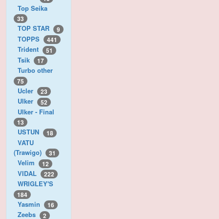
Top Seika
33
TOP STAR
9
TOPPS
441
Trident
51
Tsik
17
Turbo other
75
Ucler
23
Ulker
52
Ulker - Final
13
USTUN
18
VATU
(Trawigo)
31
Velim
12
VIDAL
222
WRIGLEY'S
184
Yasmin
16
Zeebs
2