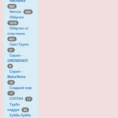
Наклейки
683
Нептун
425
Обёртки
1970
Обёртки от
пластинок
681
Свит Групп
21
Сирия -
GRENDISER
9
Сирия -
Maha/Nuha
10
Сладкий мир
17
СУЛТАН
17
Турбо
наддув
46
Хубба бубба