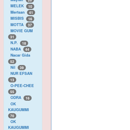
20
MELEK
10
Mertsan
41
MISBIS
16
MOTTA
37
MOVIE GUM
31
N.P.
18
NABA
44
Nacar Gida
52
Nil
39
NUR EFSAN
13
O-PEE-CHEE
55
ODRA
16
OK
KAUGUMMI
70
OK
KAUGUMMI