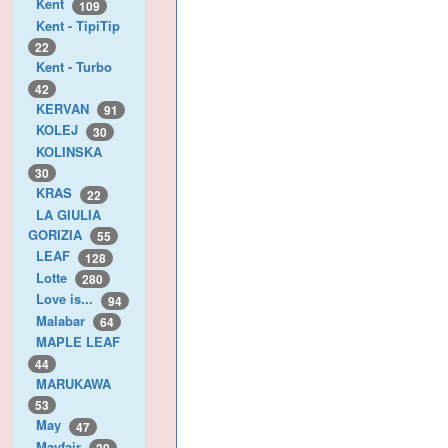
Kent
109
Kent - TipiTip
22
Kent - Turbo
42
KERVAN
91
KOLEJ
30
KOLINSKA
30
KRAS
22
LA GIULIA
GORIZIA
55
LEAF
128
Lotte
280
Love is...
94
Malabar
64
MAPLE LEAF
44
MARUKAWA
53
May
47
Mayfair