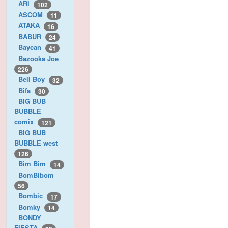
ARI
102
ASCOM
11
ATAKA
16
BABUR
24
Baycan
41
Bazooka Joe
226
Bell Boy
32
Bifa
30
BIG BUB
BUBBLE
comix
121
BIG BUB
BUBBLE west
126
Bim Bim
14
BomBibom
56
Bombic
17
Bomky
14
BONDY
FIESTA