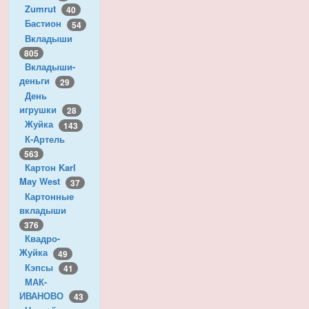
Zumrut
40
Бастион
54
Вкладыши
805
Вкладыши-
деньги
29
День
игрушки
28
Жуйка
143
К-Артель
563
Картон Karl
May West
37
Картонные
вкладыши
376
Квадро-
Жуйка
49
Кэпсы
41
МАК-
ИВАНОВО
43