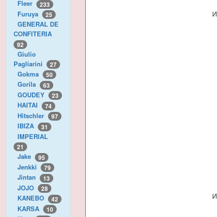
Fleer
233
И
Furuya
25
GENERAL DE
CONFITERIA
92
Giulio
Pagliarini
27
Gokma
50
Gorila
63
GOUDEY
23
HAITAI
74
Hitschler
97
IBIZA
31
IMPERIAL
21
Jake
95
Jenkki
79
Jintan
13
JOJO
28
И
KANEBO
42
KARSA
10