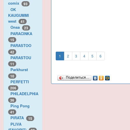
comix
93
OK
KAUGUMMI
west
41
Onsa
23
PARACINKA
15
PARASTOO
42
1
2
3
4
5
6
PARASTOU
11
Parkhurst
10
Поделиться…
PERFETTI
206
PHILADELPHIA
36
Ping Pong
41
PIRATA
15
PLIVA
(FAVORIT)