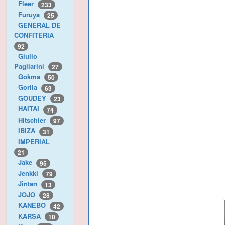
Fleer
233
Furuya
25
GENERAL DE
CONFITERIA
92
Giulio
Pagliarini
27
Gokma
50
Gorila
63
GOUDEY
23
HAITAI
74
Hitschler
97
IBIZA
31
IMPERIAL
21
Jake
95
Jenkki
79
Jintan
13
JOJO
28
KANEBO
42
KARSA
10