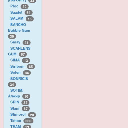
22
Ploc
32
Saadet
64
SALAM
15
SANCHO
Bubble Gum
30
Saray
41
SCANLENS
GUM
67
SIMA
13
Siribom
65
Solen
84
SONRIC'S
34
SOTIM,
Алжир
10
SPIN
34
Stani
67
Stimorol
20
Tattoo
300
TEAM
13