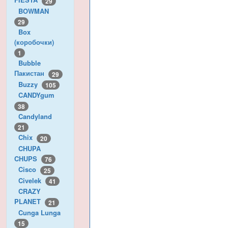
29
BOWMAN
29
Box
(коробочки)
1
Bubble
Пакистан
29
Buzzy
105
CANDYgum
38
Candyland
21
Chix
20
CHUPA
CHUPS
76
Cisco
25
Civelek
41
CRAZY
PLANET
21
Cunga Lunga
15