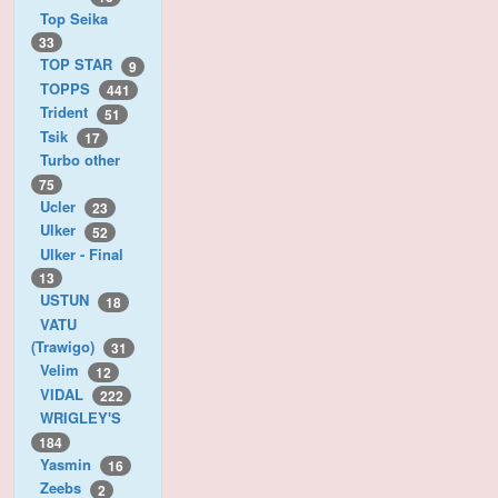
Top Seika
33
TOP STAR
9
TOPPS
441
Trident
51
Tsik
17
Turbo other
75
Ucler
23
Ulker
52
Ulker - Final
13
USTUN
18
VATU
(Trawigo)
31
Velim
12
VIDAL
222
WRIGLEY'S
184
Yasmin
16
Zeebs
2