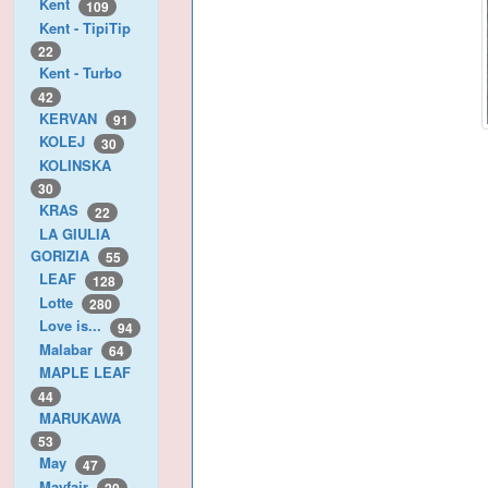
Kent
109
Kent - TipiTip
22
Kent - Turbo
42
KERVAN
91
KOLEJ
30
KOLINSKA
30
KRAS
22
LA GIULIA
GORIZIA
55
LEAF
128
Lotte
280
Love is...
94
Malabar
64
MAPLE LEAF
44
MARUKAWA
53
May
47
Mayfair