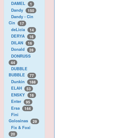
DAMEL
1
Dandy
150
Dandy - Cin
Cin
17
deLicia
14
DERYA
16
DILAN
16
Donald
28
DONRUSS
44
DUBBLE
BUBBLE
77
Dunkin
188
ELAH
53
ENSKY
16
Enter
95
Ersa
144
Fini
Golosinas
29
Fix & Foxi
20