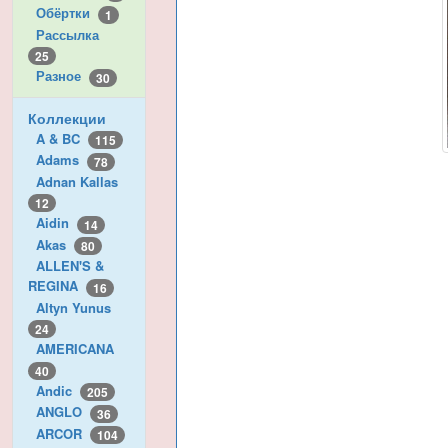
Обёртки
1
Рассылка
25
Разное
30
Коллекции
A & BC
115
Adams
78
Adnan Kallas
12
Aidin
14
Akas
80
ALLEN'S &
REGINA
16
Altyn Yunus
24
AMERICANA
40
Andic
205
ANGLO
36
ARCOR
104