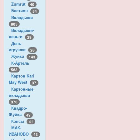
Zumrut
40
Бастион
54
Вкладыши
805
Вкладыши-
деньги
29
День
игрушки
28
Жуйка
143
К-Артель
563
Картон Karl
May West
37
Картонные
вкладыши
376
Квадро-
Жуйка
49
Кэпсы
41
МАК-
ИВАНОВО
43