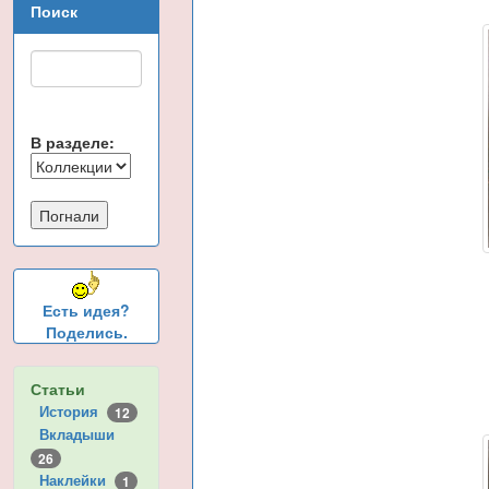
Поиск
В разделе:
Есть идея?
Поделись.
Статьи
История
12
Вкладыши
26
Наклейки
1