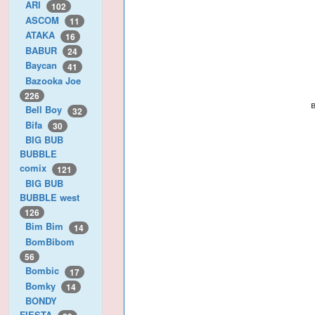
ARI
102
ASCOM
11
ATAKA
16
BABUR
24
Baycan
41
Bazooka Joe
226
Bell Boy
32
Bifa
30
BIG BUB
BUBBLE
comix
121
BIG BUB
BUBBLE west
126
Bim Bim
14
BomBibom
56
Bombic
17
Bomky
14
BONDY
FIESTA