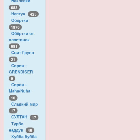
Наклейки
683
Нептун
425
Обёртки
1970
Обёртки от
пластинок
681
Свит Групп
21
Сирия -
GRENDISER
9
Сирия -
Maha/Nuha
10
Сладкий мир
17
СУЛТАН
17
Турбо
наддув
46
Хубба бубба