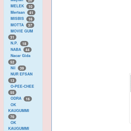
20
MELEK
10
Mertsan
41
MISBIS
16
MOTTA
37
MOVIE GUM
31
N.P.
18
NABA
44
Nacar Gida
52
Nil
39
NUR EFSAN
13
O-PEE-CHEE
55
ODRA
16
OK
KAUGUMMI
70
OK
KAUGUMMI