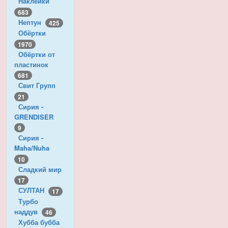
Наклейки
683
Нептун
425
Обёртки
1970
Обёртки от
пластинок
681
Свит Групп
21
Сирия -
GRENDISER
9
Сирия -
Maha/Nuha
10
Сладкий мир
17
СУЛТАН
17
Турбо
наддув
46
Хубба бубба