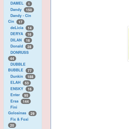
DAMEL
1
Dandy
150
Dandy - Cin
Cin
17
deLicia
14
DERYA
16
DILAN
16
Donald
28
DONRUSS
44
DUBBLE
BUBBLE
77
Dunkin
188
ELAH
53
ENSKY
16
Enter
95
Ersa
144
Fini
Golosinas
29
Fix & Foxi
20