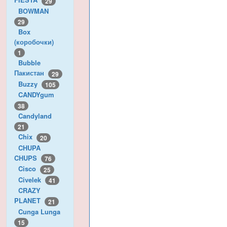
29
BOWMAN
29
Box
(коробочки)
1
Bubble
Пакистан
29
Buzzy
105
CANDYgum
38
Candyland
21
Chix
20
CHUPA
CHUPS
76
Cisco
25
Civelek
41
CRAZY
PLANET
21
Cunga Lunga
15