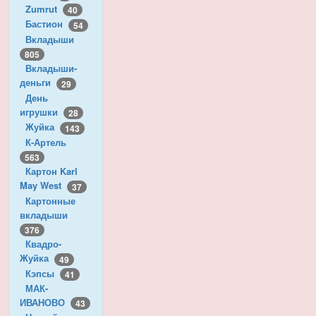
Zumrut
40
Бастион
54
Вкладыши
805
Вкладыши-
деньги
29
День
игрушки
28
Жуйка
143
К-Артель
563
Картон Karl
May West
37
Картонные
вкладыши
376
Квадро-
Жуйка
49
Кэпсы
41
МАК-
ИВАНОВО
43