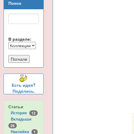
Поиск
В разделе:
Есть идея?
Поделись.
Статьи
История
12
Вкладыши
26
Наклейки
1