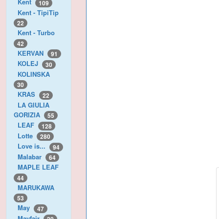
Kent
109
Kent - TipiTip
22
Kent - Turbo
42
KERVAN
91
KOLEJ
30
KOLINSKA
30
KRAS
22
LA GIULIA
GORIZIA
55
LEAF
128
Lotte
280
Love is...
94
Malabar
64
MAPLE LEAF
44
MARUKAWA
53
May
47
Mayfair