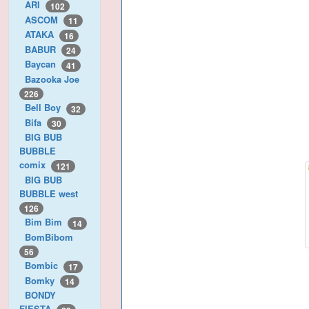
ARI
102
ASCOM
11
ATAKA
16
BABUR
24
Baycan
41
Bazooka Joe
226
Bell Boy
32
Bifa
30
BIG BUB
BUBBLE
comix
121
BIG BUB
BUBBLE west
126
Bim Bim
14
BomBibom
56
Bombic
17
Bomky
14
BONDY
FIESTA