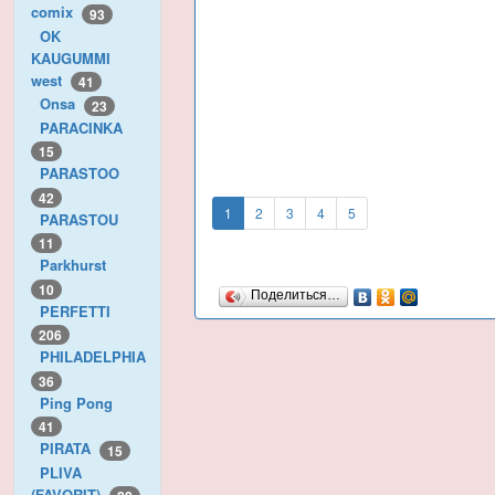
comix
93
OK
KAUGUMMI
west
41
Onsa
23
PARACINKA
15
PARASTOO
42
1
2
3
4
5
PARASTOU
11
Parkhurst
10
Поделиться…
PERFETTI
206
PHILADELPHIA
36
Ping Pong
41
PIRATA
15
PLIVA
(FAVORIT)