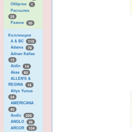
Обёртки
1
Рассылка
25
Разное
30
Коллекции
A & BC
115
Adams
78
Adnan Kallas
12
Aidin
14
Akas
80
ALLEN'S &
REGINA
16
Altyn Yunus
24
AMERICANA
40
Andic
205
ANGLO
36
ARCOR
104