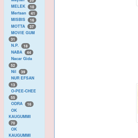
20
MELEK
10
Mertsan
41
MISBIS
16
MOTTA
37
MOVIE GUM
31
N.P.
18
NABA
44
Nacar Gida
52
Nil
39
NUR EFSAN
13
O-PEE-CHEE
55
ODRA
16
OK
KAUGUMMI
70
OK
KAUGUMMI