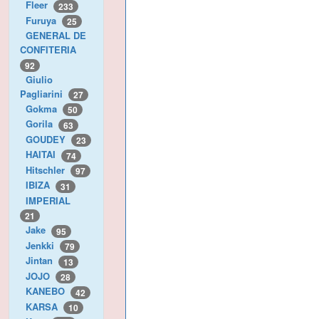
Fleer
233
Furuya
25
GENERAL DE
CONFITERIA
92
Giulio
Pagliarini
27
Gokma
50
Gorila
63
GOUDEY
23
HAITAI
74
Hitschler
97
IBIZA
31
IMPERIAL
21
Jake
95
Jenkki
79
Jintan
13
JOJO
28
KANEBO
42
KARSA
10