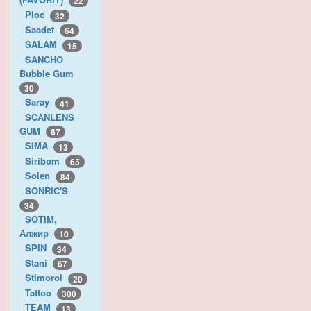
22
Ploc
32
Saadet
64
SALAM
15
SANCHO
Bubble Gum
30
Saray
41
SCANLENS
GUM
67
SIMA
13
Siribom
65
Solen
84
SONRIC'S
34
SOTIM,
Алжир
10
SPIN
34
Stani
67
Stimorol
20
Tattoo
300
TEAM
13