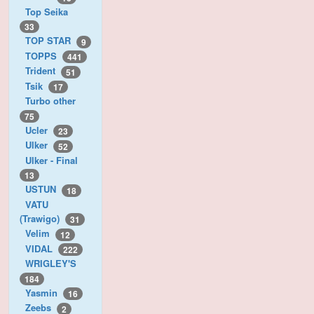
Top Seika
33
TOP STAR
9
TOPPS
441
Trident
51
Tsik
17
Turbo other
75
Ucler
23
Ulker
52
Ulker - Final
13
USTUN
18
VATU
(Trawigo)
31
Velim
12
VIDAL
222
WRIGLEY'S
184
Yasmin
16
Zeebs
2