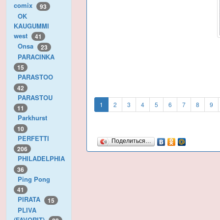
comix
93
OK
KAUGUMMI
west
41
Onsa
23
PARACINKA
15
PARASTOO
42
PARASTOU
1
2
3
4
5
6
7
8
9
11
Parkhurst
10
PERFETTI
Поделиться…
206
PHILADELPHIA
36
Ping Pong
41
PIRATA
15
PLIVA
(FAVORIT)