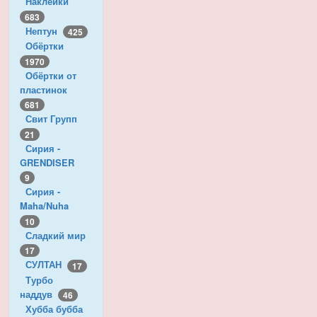
Наклейки
683
Нептун
425
Обёртки
1970
Обёртки от
пластинок
681
Свит Групп
21
Сирия -
GRENDISER
9
Сирия -
Maha/Nuha
10
Сладкий мир
17
СУЛТАН
17
Турбо
наддув
46
Хубба бубба