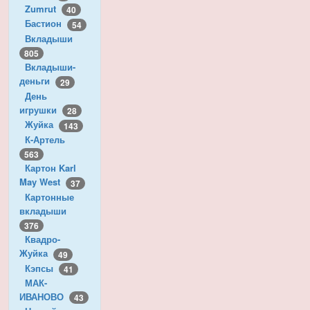
Zumrut
40
Бастион
54
Вкладыши
805
Вкладыши-
деньги
29
День
игрушки
28
Жуйка
143
К-Артель
563
Картон Karl
May West
37
Картонные
вкладыши
376
Квадро-
Жуйка
49
Кэпсы
41
МАК-
ИВАНОВО
43