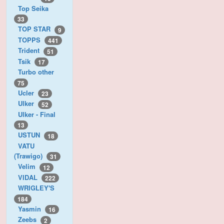
Top Seika
33
TOP STAR
9
TOPPS
441
Trident
51
Tsik
17
Turbo other
75
Ucler
23
Ulker
52
Ulker - Final
13
USTUN
18
VATU
(Trawigo)
31
Velim
12
VIDAL
222
WRIGLEY'S
184
Yasmin
16
Zeebs
2