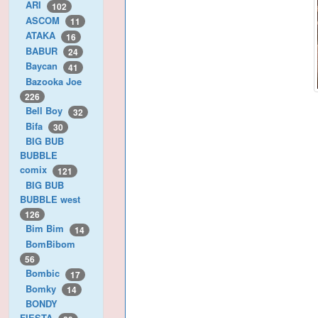
ARI
102
ASCOM
11
ATAKA
16
BABUR
24
Baycan
41
Bazooka Joe
226
Bell Boy
32
Bifa
30
BIG BUB
BUBBLE
comix
121
BIG BUB
BUBBLE west
126
Bim Bim
14
BomBibom
56
Bombic
17
Bomky
14
BONDY
FIESTA