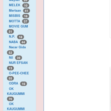
20
MELEK
10
Mertsan
41
MISBIS
16
MOTTA
37
MOVIE GUM
31
N.P.
18
NABA
44
Nacar Gida
52
Nil
39
NUR EFSAN
13
O-PEE-CHEE
55
ODRA
16
OK
KAUGUMMI
70
OK
KAUGUMMI