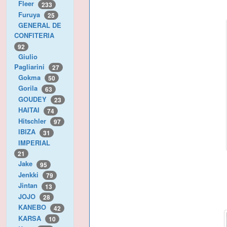
Fleer
233
Furuya
25
GENERAL DE
CONFITERIA
92
Giulio
Pagliarini
27
Gokma
50
Gorila
63
GOUDEY
23
HAITAI
74
Hitschler
97
IBIZA
31
IMPERIAL
21
Jake
95
Jenkki
79
Jintan
13
JOJO
28
KANEBO
42
KARSA
10