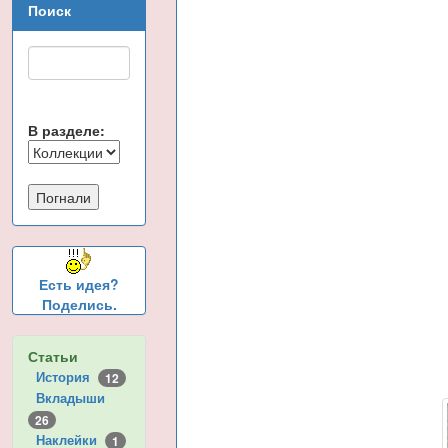
Поиск
В разделе:
Есть идея?
Поделись.
Статьи
История
12
Вкладыши
26
Наклейки
1