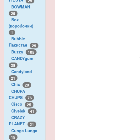
29
BOWMAN
29
Box
(коробочки)
1
Bubble
Пакистан
29
Buzzy
105
CANDYgum
38
Candyland
21
Chix
20
CHUPA
CHUPS
76
Cisco
25
Civelek
41
CRAZY
PLANET
21
Cunga Lunga
15