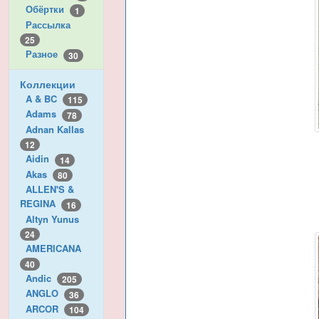
Обёртки
1
Рассылка
25
Разное
30
Коллекции
A & BC
115
Adams
78
Adnan Kallas
12
Aidin
14
Akas
80
ALLEN'S &
REGINA
16
Altyn Yunus
24
AMERICANA
40
Andic
205
ANGLO
36
ARCOR
104