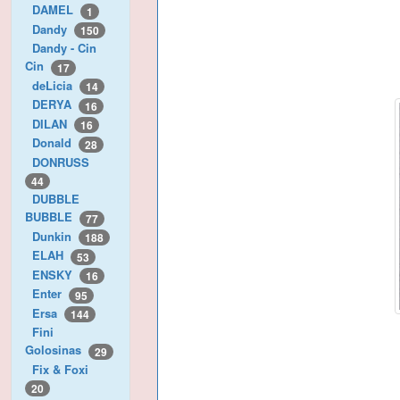
DAMEL
1
Dandy
150
Dandy - Cin
Cin
17
deLicia
14
DERYA
16
DILAN
16
Donald
28
DONRUSS
44
DUBBLE
BUBBLE
77
Dunkin
188
ELAH
53
ENSKY
16
Enter
95
Ersa
144
Fini
Golosinas
29
Fix & Foxi
20