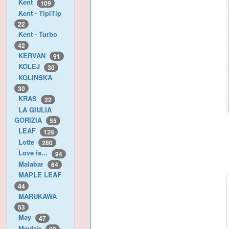
Kent
109
Kent - TipiTip
22
Kent - Turbo
42
KERVAN
91
KOLEJ
30
KOLINSKA
30
KRAS
22
LA GIULIA
GORIZIA
55
LEAF
128
Lotte
280
Love is...
94
Malabar
64
MAPLE LEAF
44
MARUKAWA
53
May
47
Mayfair