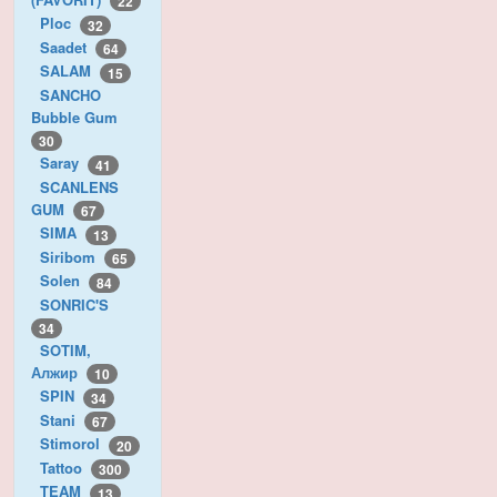
22
Ploc
32
Saadet
64
SALAM
15
SANCHO
Bubble Gum
30
Saray
41
SCANLENS
GUM
67
SIMA
13
Siribom
65
Solen
84
SONRIC'S
34
SOTIM,
Алжир
10
SPIN
34
Stani
67
Stimorol
20
Tattoo
300
TEAM
13