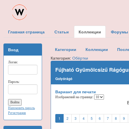
Главная страница
Статьи
Коллекции
Форумы
Категории
Коллекции
Посл
Вход
Категория:
Обёртки
Логин:
Fújható Gyümölcsízű Rágógu
Golyórágó
Пароль:
Вариант для печати
Изображений на странице:
Напомнить пароль
Регистрация
1
2
3
4
5
6
7
8
9