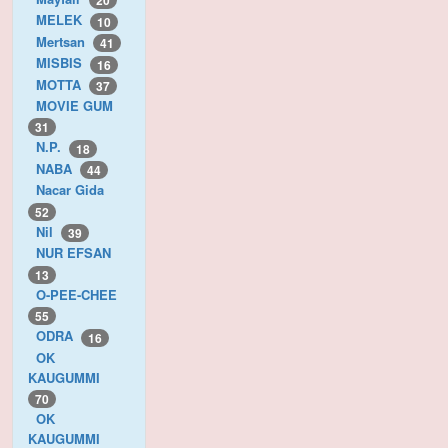
20
MELEK
10
Mertsan
41
MISBIS
16
MOTTA
37
MOVIE GUM
31
N.P.
18
NABA
44
Nacar Gida
52
Nil
39
NUR EFSAN
13
O-PEE-CHEE
55
ODRA
16
OK
KAUGUMMI
70
OK
KAUGUMMI