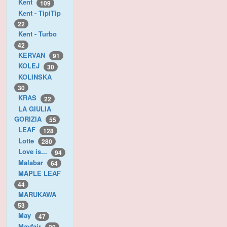
Kent
109
Kent - TipiTip
22
Kent - Turbo
42
KERVAN
91
KOLEJ
30
KOLINSKA
30
KRAS
22
LA GIULIA
GORIZIA
55
LEAF
128
Lotte
280
Love is...
94
Malabar
64
MAPLE LEAF
44
MARUKAWA
53
May
47
Mayfair