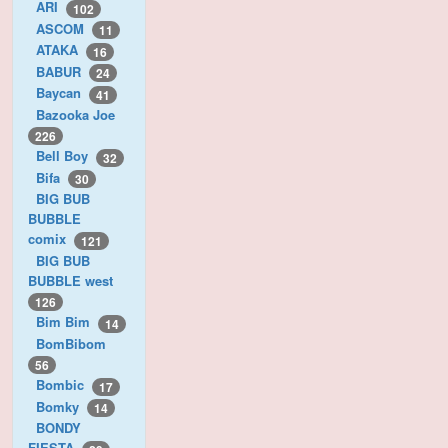
ARI
102
ASCOM
11
ATAKA
16
BABUR
24
Baycan
41
Bazooka Joe
226
Bell Boy
32
Bifa
30
BIG BUB
BUBBLE
comix
121
BIG BUB
BUBBLE west
126
Bim Bim
14
BomBibom
56
Bombic
17
Bomky
14
BONDY
FIESTA