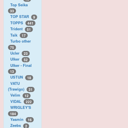
Top Seika
33
TOP STAR
9
TOPPS
441
Trident
51
Tsik
17
Turbo other
75
Ucler
23
Ulker
52
Ulker - Final
13
USTUN
18
VATU
(Trawigo)
31
Velim
12
VIDAL
222
WRIGLEY'S
184
Yasmin
16
Zeebs
2