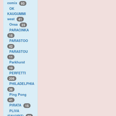
comix
93
OK
KAUGUMMI
west
41
Onsa
23
PARACINKA
15
PARASTOO
42
PARASTOU
11
Parkhurst
10
PERFETTI
206
PHILADELPHIA
36
Ping Pong
41
PIRATA
15
PLIVA
(FAVORIT)