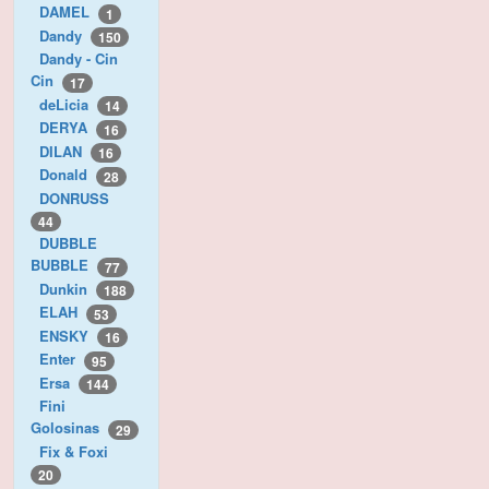
DAMEL
1
Dandy
150
Dandy - Cin
Cin
17
deLicia
14
DERYA
16
DILAN
16
Donald
28
DONRUSS
44
DUBBLE
BUBBLE
77
Dunkin
188
ELAH
53
ENSKY
16
Enter
95
Ersa
144
Fini
Golosinas
29
Fix & Foxi
20