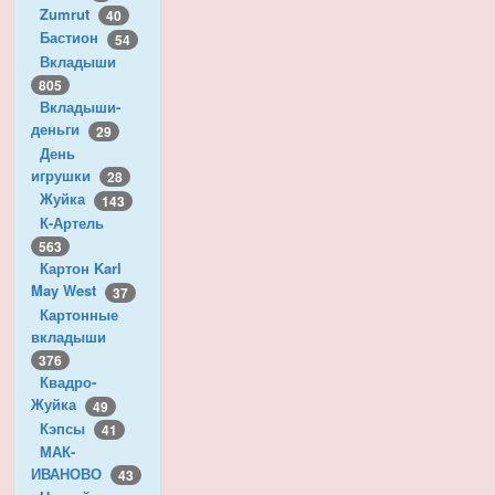
Zumrut
40
Бастион
54
Вкладыши
805
Вкладыши-
деньги
29
День
игрушки
28
Жуйка
143
К-Артель
563
Картон Karl
May West
37
Картонные
вкладыши
376
Квадро-
Жуйка
49
Кэпсы
41
МАК-
ИВАНОВО
43