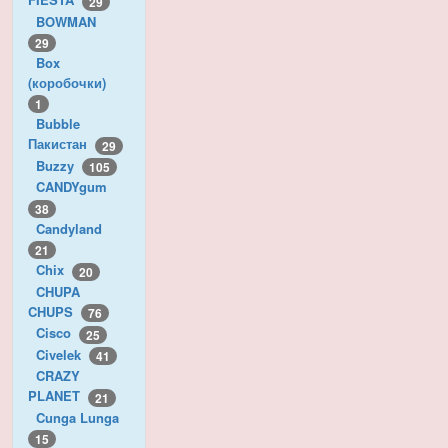
29
BOWMAN
29
Box
(коробочки)
1
Bubble
Пакистан
29
Buzzy
105
CANDYgum
38
Candyland
21
Chix
20
CHUPA
CHUPS
76
Cisco
25
Civelek
41
CRAZY
PLANET
21
Cunga Lunga
15