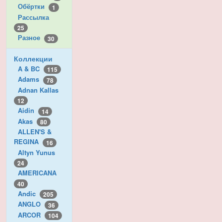
Обёртки
1
Рассылка
25
Разное
30
Коллекции
A & BC
115
Adams
78
Adnan Kallas
12
Aidin
14
Akas
80
ALLEN'S &
REGINA
16
Altyn Yunus
24
AMERICANA
40
Andic
205
ANGLO
36
ARCOR
104