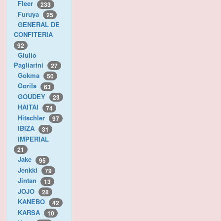
Fleer
233
Furuya
25
GENERAL DE
CONFITERIA
92
Giulio
Pagliarini
27
Gokma
50
Gorila
63
GOUDEY
23
HAITAI
74
Hitschler
97
IBIZA
31
IMPERIAL
21
Jake
95
Jenkki
79
Jintan
13
JOJO
28
KANEBO
42
KARSA
10