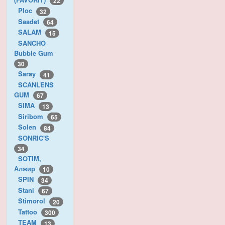
22
Ploc
32
Saadet
64
SALAM
15
SANCHO
Bubble Gum
30
Saray
41
SCANLENS
GUM
67
SIMA
13
Siribom
65
Solen
84
SONRIC'S
34
SOTIM,
Алжир
10
SPIN
34
Stani
67
Stimorol
20
Tattoo
300
TEAM
13