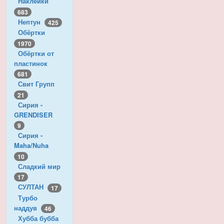
Наклейки
683
Нептун
425
Обёртки
1970
Обёртки от
пластинок
681
Свит Групп
21
Сирия -
GRENDISER
9
Сирия -
Maha/Nuha
10
Сладкий мир
17
СУЛТАН
17
Турбо
наддув
46
Хубба бубба