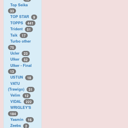
Top Seika
33
TOP STAR
9
TOPPS
441
Trident
51
Tsik
17
Turbo other
75
Ucler
23
Ulker
52
Ulker - Final
13
USTUN
18
VATU
(Trawigo)
31
Velim
12
VIDAL
222
WRIGLEY'S
184
Yasmin
16
Zeebs
2