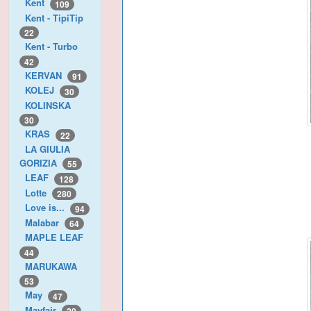
Kent
109
Kent - TipiTip
22
Kent - Turbo
42
KERVAN
91
KOLEJ
30
KOLINSKA
30
KRAS
22
LA GIULIA
GORIZIA
55
LEAF
128
Lotte
280
Love is...
94
Malabar
64
MAPLE LEAF
44
MARUKAWA
53
May
47
Mayfair