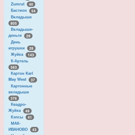
Zumrut
40
Бастион
54
Вкладыши
805
Вкладыши-
деньги
29
День
игрушки
28
Жуйка
143
К-Артель
563
Картон Karl
May West
37
Картонные
вкладыши
376
Квадро-
Жуйка
49
Кэпсы
41
МАК-
ИВАНОВО
43