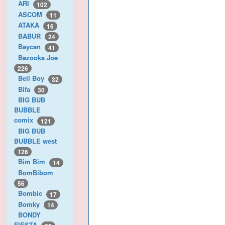
ARI
102
ASCOM
11
ATAKA
16
BABUR
24
Baycan
41
Bazooka Joe
226
Bell Boy
32
Bifa
30
BIG BUB
BUBBLE
comix
121
BIG BUB
BUBBLE west
126
Bim Bim
14
BomBibom
56
Bombic
17
Bomky
14
BONDY
FIESTA