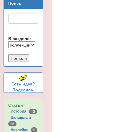
Поиск
В разделе:
Есть идея?
Поделись.
Статьи
История
12
Вкладыши
26
Наклейки
1