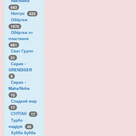
Наклейки
683
Нептун
425
Обёртки
1970
Обёртки от
пластинок
681
Свит Групп
21
Сирия -
GRENDISER
9
Сирия -
Maha/Nuha
10
Сладкий мир
17
СУЛТАН
17
Турбо
наддув
46
Хубба бубба