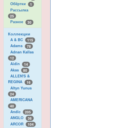
Обёртки
1
Рассылка
25
Разное
30
Коллекции
A & BC
115
Adams
78
Adnan Kallas
12
Aidin
14
Akas
80
ALLEN'S &
REGINA
16
Altyn Yunus
24
AMERICANA
40
Andic
205
ANGLO
36
ARCOR
104