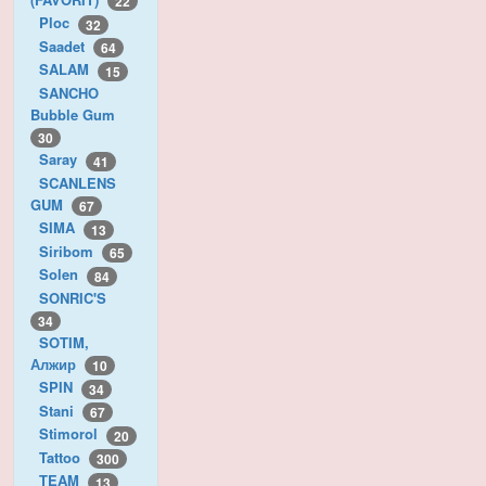
22
Ploc
32
Saadet
64
SALAM
15
SANCHO
Bubble Gum
30
Saray
41
SCANLENS
GUM
67
SIMA
13
Siribom
65
Solen
84
SONRIC'S
34
SOTIM,
Алжир
10
SPIN
34
Stani
67
Stimorol
20
Tattoo
300
TEAM
13