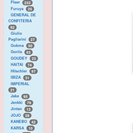
Fleer
233
Furuya
25
GENERAL DE
CONFITERIA
92
Giulio
Pagliarini
27
Gokma
50
Gorila
63
GOUDEY
23
HAITAI
74
Hitschler
97
IBIZA
31
IMPERIAL
21
Jake
95
Jenkki
79
Jintan
13
JOJO
28
KANEBO
42
KARSA
10