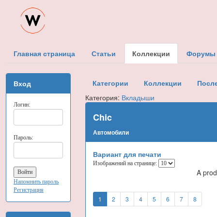
Главная страница
Статьи
Коллекции
Форумы
Категории
Коллекции
Посл
Вход
Категория:
Вкладыши
Логин:
Chic
Автомобили
Пароль:
Вариант для печати
Изображений на странице:
A prod
Напомнить пароль
Регистрация
1
2
3
4
5
6
7
8