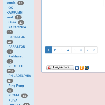
comix
93
OK
KAUGUMMI
west
41
Onsa
23
PARACINKA
15
PARASTOO
42
PARASTOU
1
2
3
4
5
6
7
8
11
Parkhurst
10
PERFETTI
Поделиться…
206
PHILADELPHIA
36
Ping Pong
41
PIRATA
15
PLIVA
(FAVORIT)