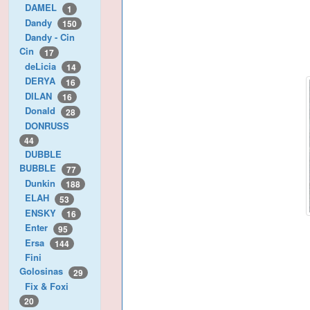
DAMEL
1
Dandy
150
Dandy - Cin
Cin
17
deLicia
14
DERYA
16
DILAN
16
Donald
28
DONRUSS
44
DUBBLE
BUBBLE
77
Dunkin
188
ELAH
53
ENSKY
16
Enter
95
Ersa
144
Fini
Golosinas
29
Fix & Foxi
20