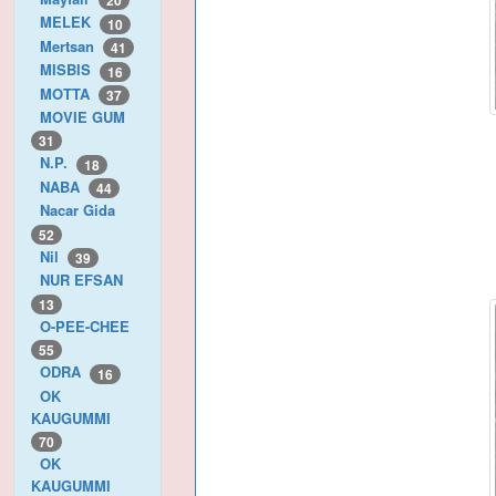
20
MELEK
10
Mertsan
41
MISBIS
16
MOTTA
37
MOVIE GUM
31
N.P.
18
NABA
44
Nacar Gida
52
Nil
39
NUR EFSAN
13
O-PEE-CHEE
55
ODRA
16
OK
KAUGUMMI
70
OK
KAUGUMMI