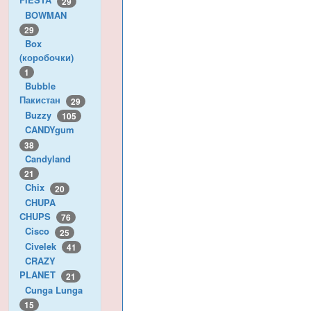
29
BOWMAN
29
Box
(коробочки)
1
Bubble
Пакистан
29
Buzzy
105
CANDYgum
38
Candyland
21
Chix
20
CHUPA
CHUPS
76
Cisco
25
Civelek
41
CRAZY
PLANET
21
Cunga Lunga
15