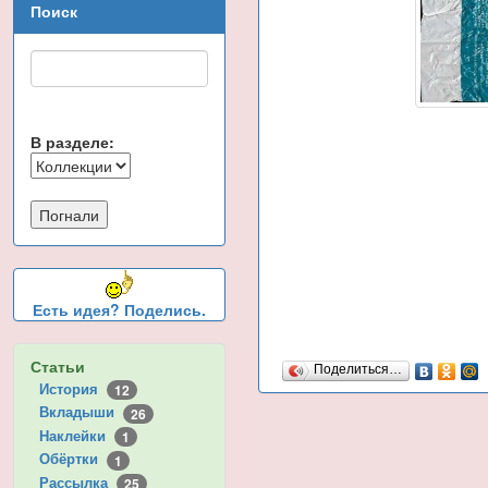
Поиск
В разделе:
Есть идея? Поделись.
Статьи
Поделиться…
История
12
Вкладыши
26
Наклейки
1
Обёртки
1
Рассылка
25