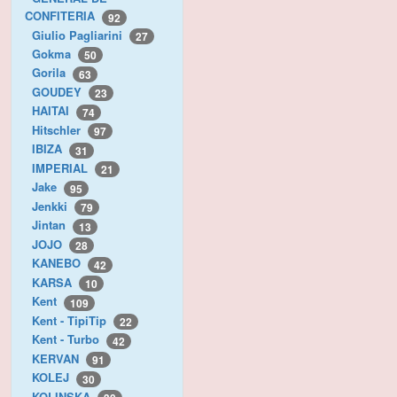
CONFITERIA
92
Giulio Pagliarini
27
Gokma
50
Gorila
63
GOUDEY
23
HAITAI
74
Hitschler
97
IBIZA
31
IMPERIAL
21
Jake
95
Jenkki
79
Jintan
13
JOJO
28
KANEBO
42
KARSA
10
Kent
109
Kent - TipiTip
22
Kent - Turbo
42
KERVAN
91
KOLEJ
30
KOLINSKA