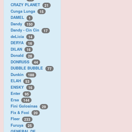
CRAZY PLANET
21
Cunga Lunga
15
DAMEL
1
Dandy
150
Dandy - Cin Cin
17
deLicia
14
DERYA
16
DILAN
16
Donald
28
DONRUSS
44
DUBBLE BUBBLE
77
Dunkin
188
ELAH
53
ENSKY
16
Enter
95
Ersa
144
Fini Golosinas
29
Fix & Foxi
20
Fleer
233
Furuya
25
GENERAL DE