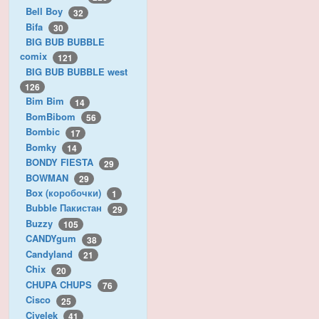
Bell Boy
32
Bifa
30
BIG BUB BUBBLE
comix
121
BIG BUB BUBBLE west
126
Bim Bim
14
BomBibom
56
Bombic
17
Bomky
14
BONDY FIESTA
29
BOWMAN
29
Box (коробочки)
1
Bubble Пакистан
29
Buzzy
105
CANDYgum
38
Candyland
21
Chix
20
CHUPA CHUPS
76
Cisco
25
Civelek
41