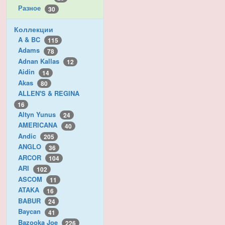
Разное
30
Коллекции
A & BC
115
Adams
78
Adnan Kallas
12
Aidin
14
Akas
80
ALLEN'S & REGINA
16
Altyn Yunus
24
AMERICANA
40
Andic
205
ANGLO
36
ARCOR
104
ARI
102
ASCOM
11
ATAKA
16
BABUR
24
Baycan
41
Bazooka Joe
226