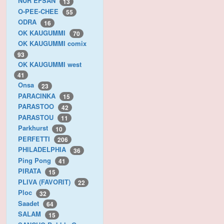
NUR EFSAN
13
O-PEE-CHEE
55
ODRA
16
OK KAUGUMMI
70
OK KAUGUMMI comix
93
OK KAUGUMMI west
41
Onsa
23
PARACINKA
15
PARASTOO
42
PARASTOU
11
Parkhurst
10
PERFETTI
206
PHILADELPHIA
36
Ping Pong
41
PIRATA
15
PLIVA (FAVORIT)
22
Ploc
32
Saadet
64
SALAM
15