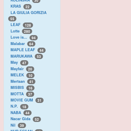
30
KRAS
22
LA GIULIA GORIZIA
55
LEAF
128
Lotte
280
Love is...
94
Malabar
64
MAPLE LEAF
44
MARUKAWA
53
May
47
Mayfair
20
MELEK
10
Mertsan
41
MISBIS
16
MOTTA
37
MOVIE GUM
31
N.P.
18
NABA
44
Nacar Gida
52
Nil
39