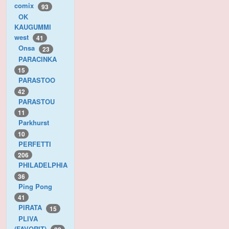
comix
93
OK
KAUGUMMI
west
41
Onsa
23
PARACINKA
15
PARASTOO
42
PARASTOU
11
Parkhurst
10
PERFETTI
206
PHILADELPHIA
36
Ping Pong
41
PIRATA
15
PLIVA
(FAVORIT)