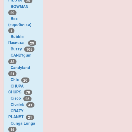
29
BOWMAN
29
Box
(коробочки)
1
Bubble
Пакистан
29
Buzzy
105
CANDYgum
38
Candyland
21
Chix
20
CHUPA
CHUPS
76
Cisco
25
Civelek
41
CRAZY
PLANET
21
Cunga Lunga
15