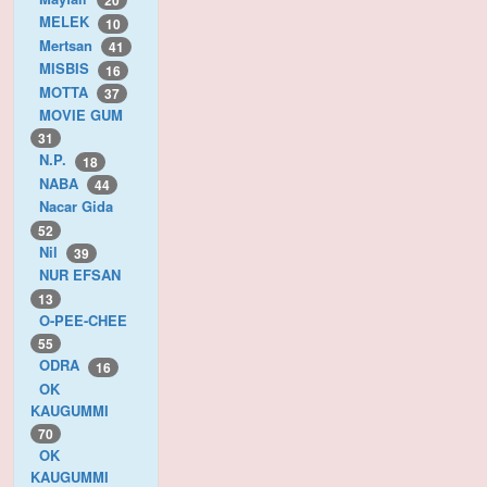
20
MELEK
10
Mertsan
41
MISBIS
16
MOTTA
37
MOVIE GUM
31
N.P.
18
NABA
44
Nacar Gida
52
Nil
39
NUR EFSAN
13
O-PEE-CHEE
55
ODRA
16
OK
KAUGUMMI
70
OK
KAUGUMMI