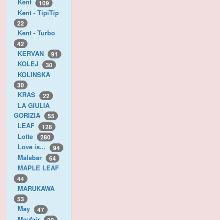
Kent
109
Kent - TipiTip
22
Kent - Turbo
42
KERVAN
91
KOLEJ
30
KOLINSKA
30
KRAS
22
LA GIULIA
GORIZIA
55
LEAF
128
Lotte
280
Love is...
94
Malabar
64
MAPLE LEAF
44
MARUKAWA
53
May
47
Mayfair