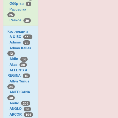
Обёртки
1
Рассылка
25
Разное
30
Коллекции
A & BC
115
Adams
78
Adnan Kallas
12
Aidin
14
Akas
80
ALLEN'S &
REGINA
16
Altyn Yunus
24
AMERICANA
40
Andic
205
ANGLO
36
ARCOR
104