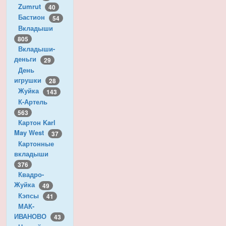
Zumrut
40
Бастион
54
Вкладыши
805
Вкладыши-
деньги
29
День
игрушки
28
Жуйка
143
К-Артель
563
Картон Karl
May West
37
Картонные
вкладыши
376
Квадро-
Жуйка
49
Кэпсы
41
МАК-
ИВАНОВО
43