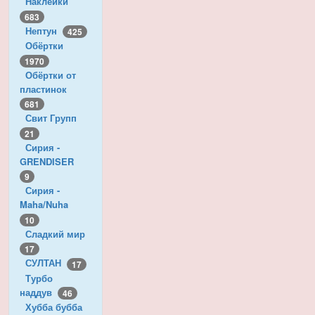
Наклейки
683
Нептун
425
Обёртки
1970
Обёртки от
пластинок
681
Свит Групп
21
Сирия -
GRENDISER
9
Сирия -
Maha/Nuha
10
Сладкий мир
17
СУЛТАН
17
Турбо
наддув
46
Хубба бубба