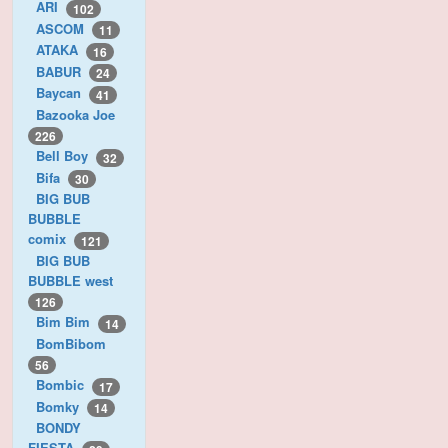
ARI
102
ASCOM
11
ATAKA
16
BABUR
24
Baycan
41
Bazooka Joe
226
Bell Boy
32
Bifa
30
BIG BUB
BUBBLE
comix
121
BIG BUB
BUBBLE west
126
Bim Bim
14
BomBibom
56
Bombic
17
Bomky
14
BONDY
FIESTA