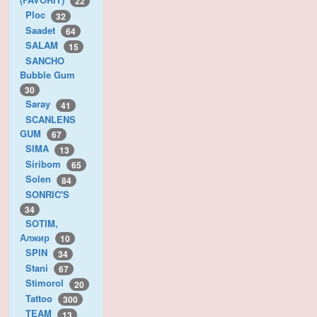
22
Ploc
32
Saadet
64
SALAM
15
SANCHO
Bubble Gum
30
Saray
41
SCANLENS
GUM
67
SIMA
13
Siribom
65
Solen
84
SONRIC'S
34
SOTIM,
Алжир
10
SPIN
34
Stani
67
Stimorol
20
Tattoo
300
TEAM
13