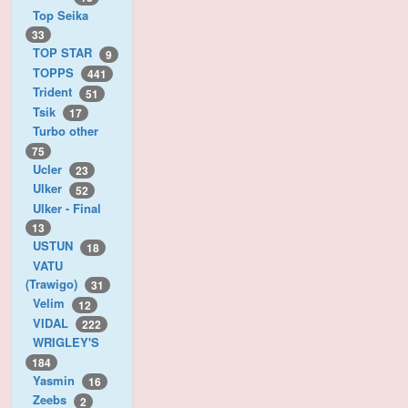
Top Seika
33
TOP STAR
9
TOPPS
441
Trident
51
Tsik
17
Turbo other
75
Ucler
23
Ulker
52
Ulker - Final
13
USTUN
18
VATU
(Trawigo)
31
Velim
12
VIDAL
222
WRIGLEY'S
184
Yasmin
16
Zeebs
2