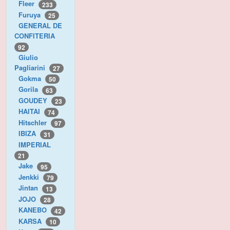
Fleer
233
Furuya
25
GENERAL DE
CONFITERIA
92
Giulio
Pagliarini
27
Gokma
50
Gorila
63
GOUDEY
23
HAITAI
74
Hitschler
97
IBIZA
31
IMPERIAL
21
Jake
95
Jenkki
79
Jintan
13
JOJO
28
KANEBO
42
KARSA
10