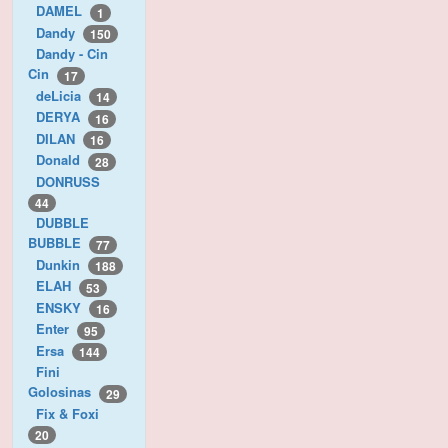
DAMEL
1
Dandy
150
Dandy - Cin
Cin
17
deLicia
14
DERYA
16
DILAN
16
Donald
28
DONRUSS
44
DUBBLE
BUBBLE
77
Dunkin
188
ELAH
53
ENSKY
16
Enter
95
Ersa
144
Fini
Golosinas
29
Fix & Foxi
20