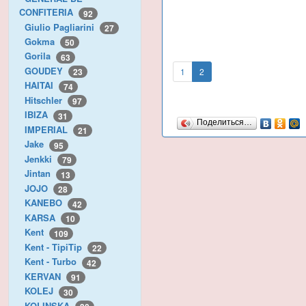
CONFITERIA
92
Giulio Pagliarini
27
Gokma
50
Gorila
63
GOUDEY
1
2
23
HAITAI
74
Hitschler
97
IBIZA
31
Поделиться…
IMPERIAL
21
Jake
95
Jenkki
79
Jintan
13
JOJO
28
KANEBO
42
KARSA
10
Kent
109
Kent - TipiTip
22
Kent - Turbo
42
KERVAN
91
KOLEJ
30
KOLINSKA