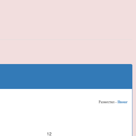
Разместил -
Ilnour
12