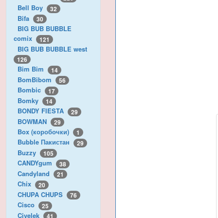
Bell Boy
32
Bifa
30
BIG BUB BUBBLE
comix
121
BIG BUB BUBBLE west
126
Bim Bim
14
BomBibom
56
Bombic
17
Bomky
14
BONDY FIESTA
29
BOWMAN
29
Box (коробочки)
1
Bubble Пакистан
29
Buzzy
105
CANDYgum
38
Candyland
21
Chix
20
CHUPA CHUPS
76
Cisco
25
Civelek
41