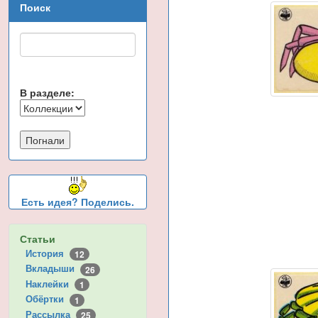
Поиск
В разделе:
Есть идея? Поделись.
Статьи
История
12
Вкладыши
26
Наклейки
1
Обёртки
1
Рассылка
25