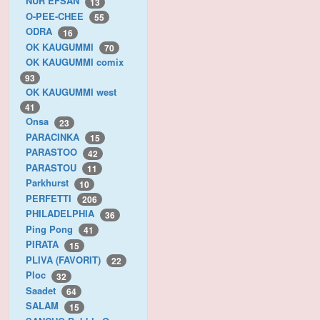
NUR EFSAN
13
O-PEE-CHEE
55
ODRA
16
OK KAUGUMMI
70
OK KAUGUMMI comix
93
OK KAUGUMMI west
41
Onsa
23
PARACINKA
15
PARASTOO
42
PARASTOU
11
Parkhurst
10
PERFETTI
206
PHILADELPHIA
36
Ping Pong
41
PIRATA
15
PLIVA (FAVORIT)
22
Ploc
32
Saadet
64
SALAM
15