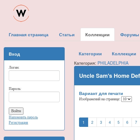
Главная страница
Статьи
Коллекции
Форумы
Категории
Коллекции
Вход
Категория:
PHILADELPHIA
Логин:
Uncle Sam's Home De
Пароль:
Вариант для печати
Изображений на странице:
Напомнить пароль
1
2
3
4
5
6
7
Регистрация