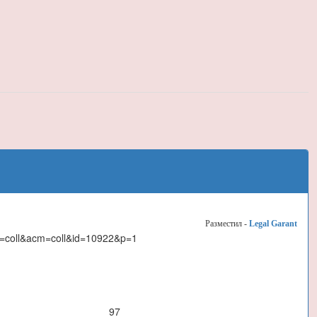
Разместил -
Legal Garant
t=coll&acm=coll&id=10922&p=1
97