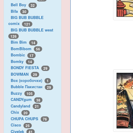
Bell Boy
32
Bifa
30
BIG BUB BUBBLE
comix
121
BIG BUB BUBBLE west
126
Bim Bim
14
BomBibom
56
Bombic
17
Bomky
14
BONDY FIESTA
29
BOWMAN
29
Box (коробочки)
1
Bubble Пакистан
29
Buzzy
105
CANDYgum
38
Candyland
21
Chix
20
CHUPA CHUPS
76
Cisco
25
Civelek
41