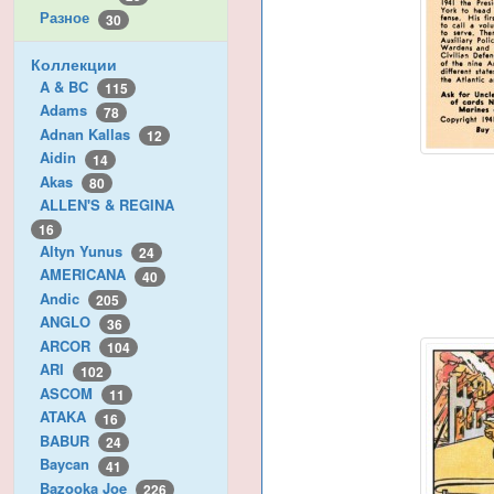
Разное
30
Коллекции
A & BC
115
Adams
78
Adnan Kallas
12
Aidin
14
Akas
80
ALLEN'S & REGINA
16
Altyn Yunus
24
AMERICANA
40
Andic
205
ANGLO
36
ARCOR
104
ARI
102
ASCOM
11
ATAKA
16
BABUR
24
Baycan
41
Bazooka Joe
226