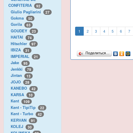
CONFITERIA
92
Giulio Pagliarini
27
Gokma
50
Gorila
63
GOUDEY
1
2
3
4
5
6
7
23
HAITAI
74
Hitschler
97
IBIZA
31
Поделиться…
IMPERIAL
21
Jake
95
Jenkki
79
Jintan
13
JOJO
28
KANEBO
42
KARSA
10
Kent
109
Kent - TipiTip
22
Kent - Turbo
42
KERVAN
91
KOLEJ
30
KOLINSKA