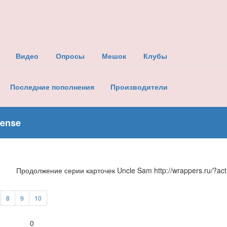
Видео
Опросы
Мешок
Клубы
Последние пополнения
Производители
fense
Продолжение серии карточек Uncle Sam http://wrappers.ru/?ac
8
9
10
0