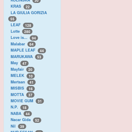
30
KRAS
22
LA GIULIA GORIZIA
55
LEAF
128
Lotte
280
Love is...
94
Malabar
64
MAPLE LEAF
44
MARUKAWA
53
May
47
Mayfair
20
MELEK
10
Mertsan
41
MISBIS
16
MOTTA
37
MOVIE GUM
31
N.P.
18
NABA
44
Nacar Gida
52
Nil
39