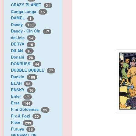
CRAZY PLANET
21
Cunga Lunga
15
DAMEL
1
Dandy
150
Dandy - Cin Cin
17
deLicia
14
DERYA
16
DILAN
16
Donald
28
DONRUSS
44
DUBBLE BUBBLE
77
Dunkin
188
ELAH
53
ENSKY
16
Enter
95
Ersa
144
Fini Golosinas
29
Fix & Foxi
20
Fleer
233
Furuya
25
GENERAL DE