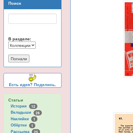
Поиск
В разделе:
Есть идея? Поделись.
Статьи
История
12
Вкладыши
26
Наклейки
1
Обёртки
1
Рассылка
25