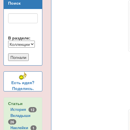
Поиск
В разделе:
Есть идея?
Поделись.
Статьи
История
12
Вкладыши
26
Наклейки
1