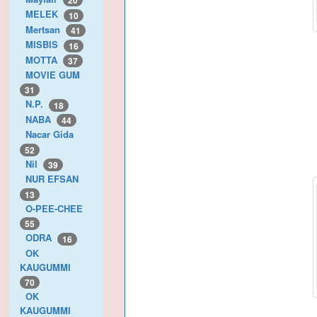
20
MELEK
10
Mertsan
41
MISBIS
16
MOTTA
37
MOVIE GUM
31
N.P.
18
NABA
44
Nacar Gida
52
Nil
39
NUR EFSAN
13
O-PEE-CHEE
55
ODRA
16
OK
KAUGUMMI
70
OK
KAUGUMMI