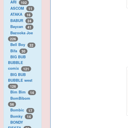
ARI
102
ASCOM
11
ATAKA
16
BABUR
24
Baycan
41
Bazooka Joe
226
Bell Boy
32
Bifa
30
BIG BUB
BUBBLE
comix
121
BIG BUB
BUBBLE west
126
Bim Bim
14
BomBibom
56
Bombic
17
Bomky
14
BONDY
FIESTA