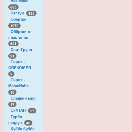
Наклейки
683
Нептун
425
Обёртки
1970
Обёртки от
пластинок
681
Свит Групп
21
Сирия -
GRENDISER
9
Сирия -
Maha/Nuha
10
Сладкий мир
17
СУЛТАН
17
Турбо
наддув
46
Хубба бубба