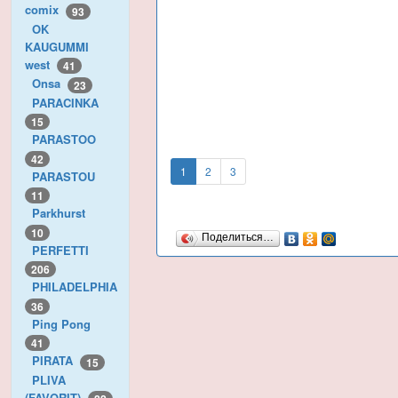
comix
93
OK
KAUGUMMI
west
41
Onsa
23
PARACINKA
15
PARASTOO
42
1
2
3
PARASTOU
11
Parkhurst
10
Поделиться…
PERFETTI
206
PHILADELPHIA
36
Ping Pong
41
PIRATA
15
PLIVA
(FAVORIT)