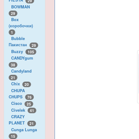
29
BOWMAN
29
Box
(коробочки)
1
Bubble
Пакистан
29
Buzzy
105
CANDYgum
38
Candyland
21
Chix
20
CHUPA
CHUPS
76
Cisco
25
Civelek
41
CRAZY
PLANET
21
Cunga Lunga
15