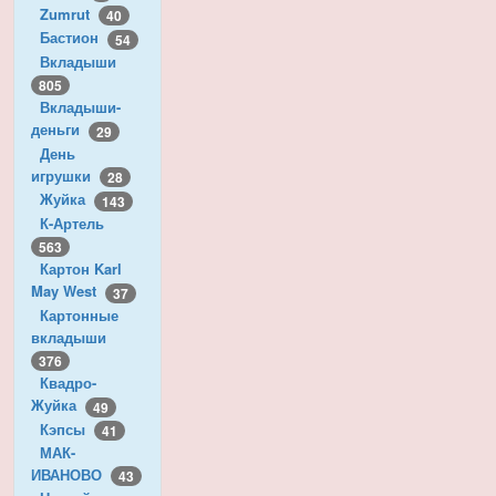
Zumrut
40
Бастион
54
Вкладыши
805
Вкладыши-
деньги
29
День
игрушки
28
Жуйка
143
К-Артель
563
Картон Karl
May West
37
Картонные
вкладыши
376
Квадро-
Жуйка
49
Кэпсы
41
МАК-
ИВАНОВО
43