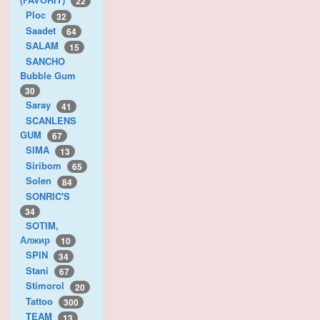
22
Ploc
32
Saadet
64
SALAM
15
SANCHO
Bubble Gum
30
Saray
41
SCANLENS
GUM
67
SIMA
13
Siribom
65
Solen
84
SONRIC'S
34
SOTIM,
Алжир
10
SPIN
34
Stani
67
Stimorol
20
Tattoo
300
TEAM
13