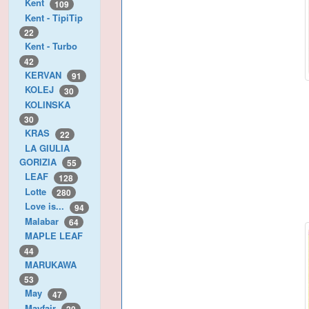
Kent
109
Kent - TipiTip
22
Kent - Turbo
42
KERVAN
91
KOLEJ
30
KOLINSKA
30
KRAS
22
LA GIULIA
GORIZIA
55
LEAF
128
Lotte
280
Love is...
94
Malabar
64
MAPLE LEAF
44
MARUKAWA
53
May
47
Mayfair