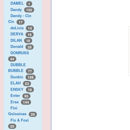
DAMEL
1
Dandy
150
Dandy - Cin
Cin
17
deLicia
14
DERYA
16
DILAN
16
Donald
28
DONRUSS
44
DUBBLE
BUBBLE
77
Dunkin
188
ELAH
53
ENSKY
16
Enter
95
Ersa
144
Fini
Golosinas
29
Fix & Foxi
20