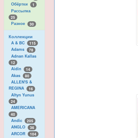
Обёртки
1
Рассылка
25
Разное
30
Коллекции
A & BC
115
Adams
78
Adnan Kallas
12
Aidin
14
Akas
80
ALLEN'S &
REGINA
16
Altyn Yunus
24
AMERICANA
40
Andic
205
ANGLO
36
ARCOR
104