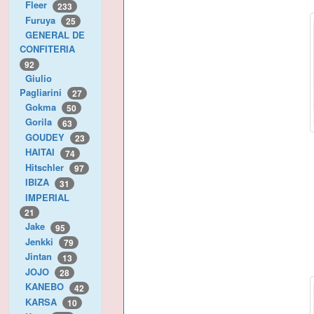
Fleer
233
Furuya
25
GENERAL DE
CONFITERIA
92
Giulio
Pagliarini
27
Gokma
50
Gorila
63
GOUDEY
23
HAITAI
74
Hitschler
97
IBIZA
31
IMPERIAL
21
Jake
95
Jenkki
79
Jintan
13
JOJO
28
KANEBO
42
KARSA
10