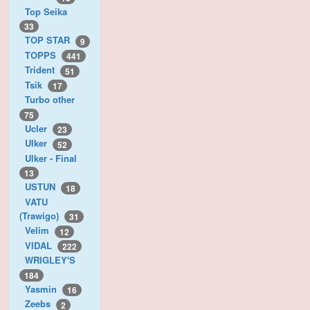
Top Seika
33
TOP STAR
9
TOPPS
441
Trident
51
Tsik
17
Turbo other
75
Ucler
23
Ulker
52
Ulker - Final
13
USTUN
18
VATU
(Trawigo)
31
Velim
12
VIDAL
222
WRIGLEY'S
184
Yasmin
16
Zeebs
2