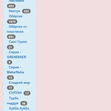
Наклейки
683
Нептун
425
Обёртки
1970
Обёртки от
пластинок
681
Свит Групп
21
Сирия -
GRENDISER
9
Сирия -
Maha/Nuha
10
Сладкий мир
17
СУЛТАН
17
Турбо
наддув
46
Хубба бубба