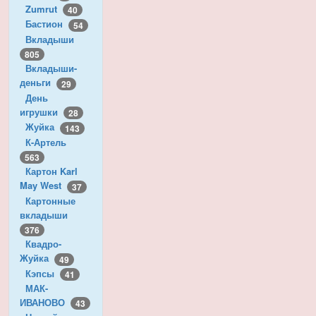
Zumrut
40
Бастион
54
Вкладыши
805
Вкладыши-
деньги
29
День
игрушки
28
Жуйка
143
К-Артель
563
Картон Karl
May West
37
Картонные
вкладыши
376
Квадро-
Жуйка
49
Кэпсы
41
МАК-
ИВАНОВО
43