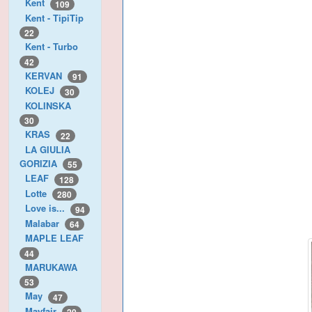
Kent
109
Kent - TipiTip
22
Kent - Turbo
42
KERVAN
91
KOLEJ
30
KOLINSKA
30
KRAS
22
LA GIULIA
GORIZIA
55
LEAF
128
Lotte
280
Love is...
94
Malabar
64
MAPLE LEAF
44
MARUKAWA
53
May
47
Mayfair