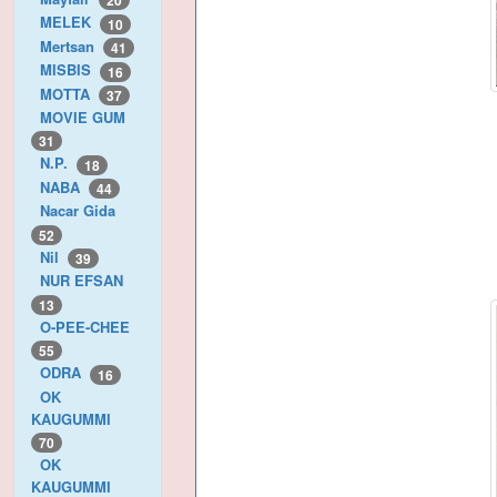
20
MELEK
10
Mertsan
41
MISBIS
16
MOTTA
37
MOVIE GUM
31
N.P.
18
NABA
44
Nacar Gida
52
Nil
39
NUR EFSAN
13
O-PEE-CHEE
55
ODRA
16
OK
KAUGUMMI
70
OK
KAUGUMMI