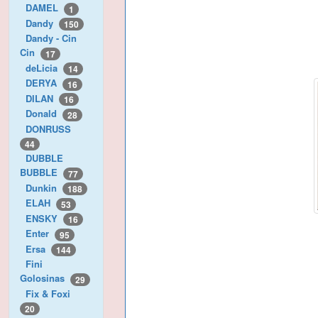
DAMEL
1
Dandy
150
Dandy - Cin
Cin
17
deLicia
14
DERYA
16
DILAN
16
Donald
28
DONRUSS
44
DUBBLE
BUBBLE
77
Dunkin
188
ELAH
53
ENSKY
16
Enter
95
Ersa
144
Fini
Golosinas
29
Fix & Foxi
20