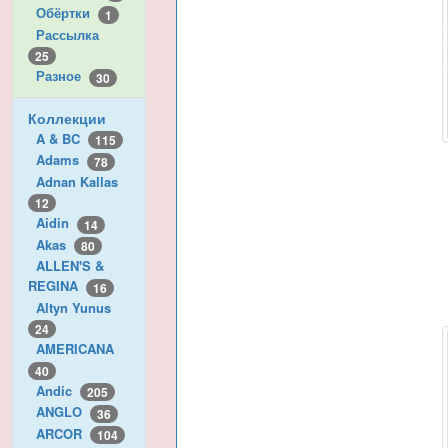
Обёртки
1
Рассылка
25
Разное
30
Коллекции
A & BC
115
Adams
78
Adnan Kallas
12
Aidin
14
Akas
80
ALLEN'S &
REGINA
16
Altyn Yunus
24
AMERICANA
40
Andic
205
ANGLO
36
ARCOR
104