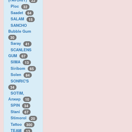
22
Ploc
32
Saadet
64
SALAM
15
SANCHO
Bubble Gum
30
Saray
41
SCANLENS
GUM
67
SIMA
13
Siribom
65
Solen
84
SONRIC'S
34
SOTIM,
Алжир
10
SPIN
34
Stani
67
Stimorol
20
Tattoo
300
TEAM
13