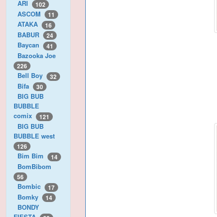
ARI
102
ASCOM
11
ATAKA
16
BABUR
24
Baycan
41
Bazooka Joe
226
Bell Boy
32
Bifa
30
BIG BUB
BUBBLE
comix
121
BIG BUB
BUBBLE west
126
Bim Bim
14
BomBibom
56
Bombic
17
Bomky
14
BONDY
FIESTA