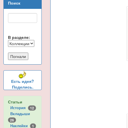
Поиск
В разделе:
Есть идея?
Поделись.
Статьи
История
12
Вкладыши
26
Наклейки
1