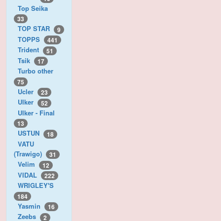
Top Seika
33
TOP STAR
9
TOPPS
441
Trident
51
Tsik
17
Turbo other
75
Ucler
23
Ulker
52
Ulker - Final
13
USTUN
18
VATU
(Trawigo)
31
Velim
12
VIDAL
222
WRIGLEY'S
184
Yasmin
16
Zeebs
2