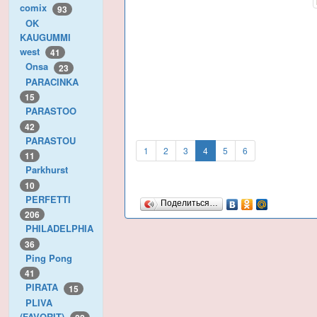
comix
93
OK
KAUGUMMI
west
41
Onsa
23
PARACINKA
15
PARASTOO
42
PARASTOU
1
2
3
4
5
6
11
Parkhurst
10
PERFETTI
Поделиться…
206
PHILADELPHIA
36
Ping Pong
41
PIRATA
15
PLIVA
(FAVORIT)