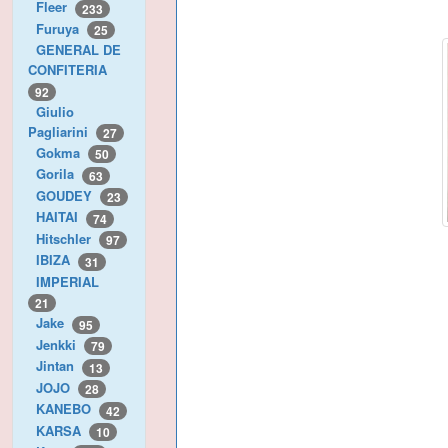
Fleer
233
Furuya
25
GENERAL DE
CONFITERIA
92
Giulio
Pagliarini
27
Gokma
50
Gorila
63
GOUDEY
23
HAITAI
74
Hitschler
97
IBIZA
31
IMPERIAL
21
Jake
95
Jenkki
79
Jintan
13
JOJO
28
KANEBO
42
KARSA
10