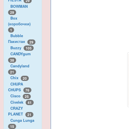
29
BOWMAN
29
Box
(коробочки)
1
Bubble
Пакистан
29
Buzzy
105
CANDYgum
38
Candyland
21
Chix
20
CHUPA
CHUPS
76
Cisco
25
Civelek
41
CRAZY
PLANET
21
Cunga Lunga
15