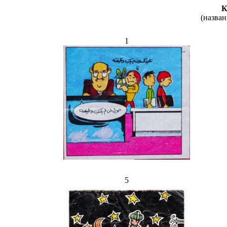
К
(назван
1
5