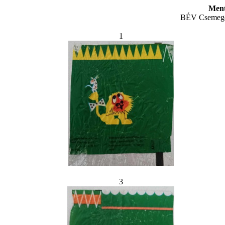
Ment
BÉV Csemege 
1
3