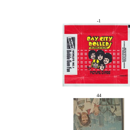
-1
44