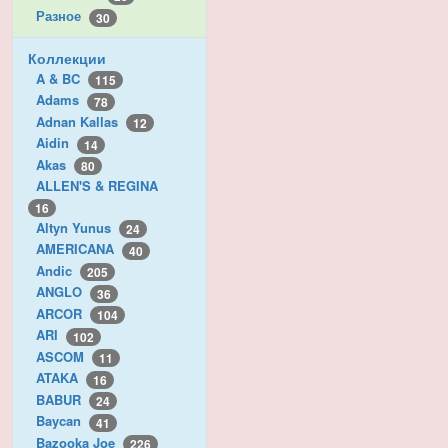
Разное
30
Коллекции
A & BC
115
Adams
78
Adnan Kallas
12
Aidin
14
Akas
80
ALLEN'S & REGINA
16
Altyn Yunus
24
AMERICANA
40
Andic
205
ANGLO
36
ARCOR
104
ARI
102
ASCOM
11
ATAKA
16
BABUR
24
Baycan
41
Bazooka Joe
226