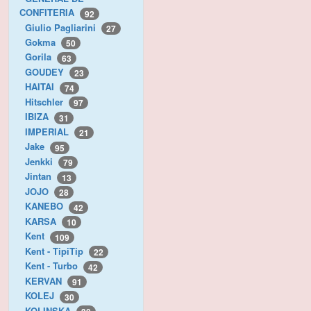
CONFITERIA
92
Giulio Pagliarini
27
Gokma
50
Gorila
63
GOUDEY
23
HAITAI
74
Hitschler
97
IBIZA
31
IMPERIAL
21
Jake
95
Jenkki
79
Jintan
13
JOJO
28
KANEBO
42
KARSA
10
Kent
109
Kent - TipiTip
22
Kent - Turbo
42
KERVAN
91
KOLEJ
30
KOLINSKA