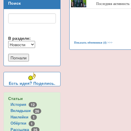
Поиск
Последняя активность:
В разделе:
Показать обменники (4) >>>
Есть идея? Поделись.
Статьи
История
12
Вкладыши
26
Наклейки
1
Обёртки
1
Рассылка
25