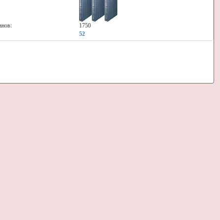
анов:
1750
52