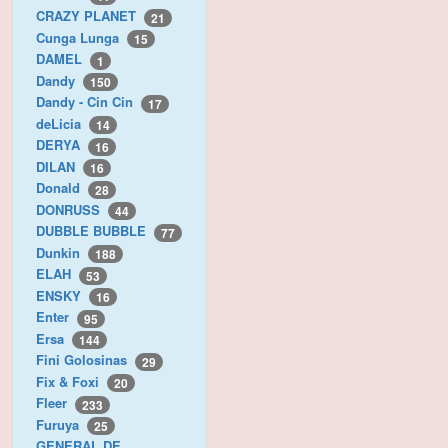
CRAZY PLANET
21
Cunga Lunga
15
DAMEL
1
Dandy
150
Dandy - Cin Cin
17
deLicia
14
DERYA
16
DILAN
16
Donald
28
DONRUSS
44
DUBBLE BUBBLE
77
Dunkin
188
ELAH
53
ENSKY
16
Enter
95
Ersa
144
Fini Golosinas
29
Fix & Foxi
20
Fleer
233
Furuya
25
GENERAL DE