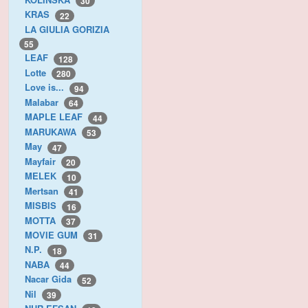
30
KRAS
22
LA GIULIA GORIZIA
55
LEAF
128
Lotte
280
Love is...
94
Malabar
64
MAPLE LEAF
44
MARUKAWA
53
May
47
Mayfair
20
MELEK
10
Mertsan
41
MISBIS
16
MOTTA
37
MOVIE GUM
31
N.P.
18
NABA
44
Nacar Gida
52
Nil
39