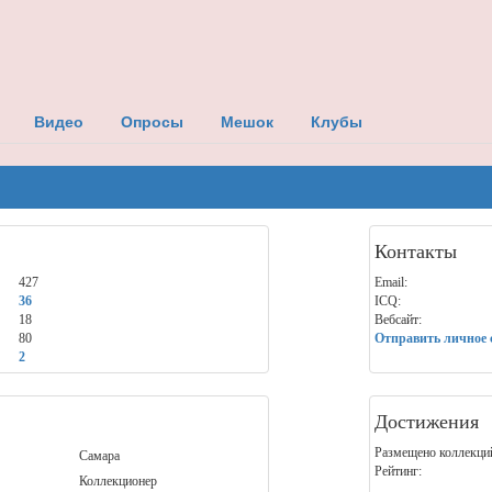
Видео
Опросы
Мешок
Клубы
Контакты
427
Email:
36
ICQ:
18
Вебсайт:
80
Отправить личное 
2
Достижения
Размещено коллекци
Самара
Рейтинг:
Коллекционер