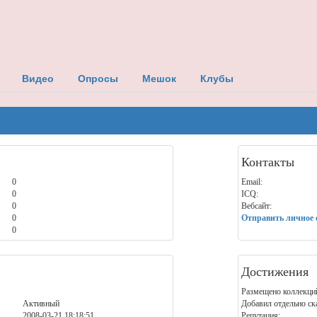
Видео
Опросы
Мешок
Клубы
Контакты
0
Email:
0
ICQ:
0
Вебсайт:
0
Отправить личное 
0
Достижения
Размещено коллекци
Активный
Добавил отдельно ск
2008-03-21 18:18:51
Репутация: