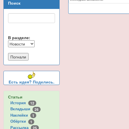
Поиск
В разделе:
Есть идея? Поделись.
Статьи
История
12
Вкладыши
26
Наклейки
1
Обёртки
1
Рассылка
25