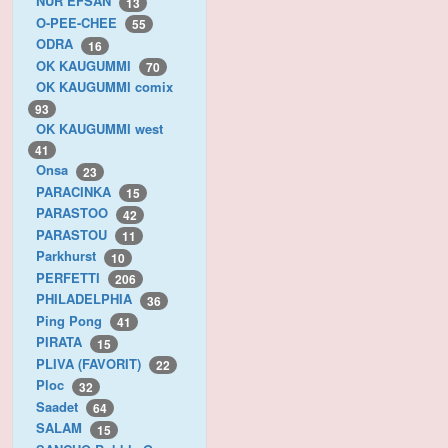
NUR EFSAN
13
O-PEE-CHEE
55
ODRA
16
OK KAUGUMMI
70
OK KAUGUMMI comix
93
OK KAUGUMMI west
41
Onsa
23
PARACINKA
15
PARASTOO
42
PARASTOU
11
Parkhurst
10
PERFETTI
206
PHILADELPHIA
36
Ping Pong
41
PIRATA
15
PLIVA (FAVORIT)
22
Ploc
32
Saadet
64
SALAM
15