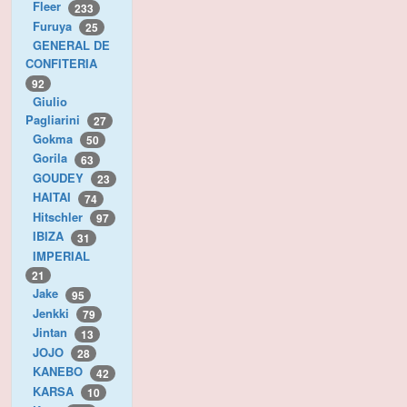
Fleer
233
Furuya
25
GENERAL DE
CONFITERIA
92
Giulio
Pagliarini
27
Gokma
50
Gorila
63
GOUDEY
23
HAITAI
74
Hitschler
97
IBIZA
31
IMPERIAL
21
Jake
95
Jenkki
79
Jintan
13
JOJO
28
KANEBO
42
KARSA
10