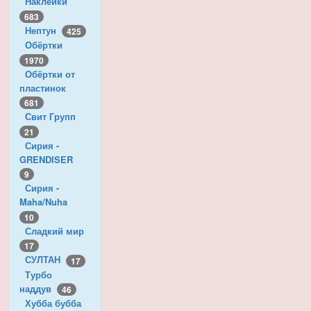
Наклейки
683
Нептун
425
Обёртки
1970
Обёртки от
пластинок
681
Свит Групп
21
Сирия -
GRENDISER
9
Сирия -
Maha/Nuha
10
Сладкий мир
17
СУЛТАН
17
Турбо
наддув
46
Хубба бубба