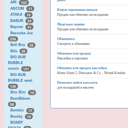
panini
ARI
102
ASCOM
11
Книги черепашки ниндзя
ATAKA
16
Продам или обменяю на вкладыши
BABUR
24
Модельки машин
Baycan
41
Продам или обменяю на вкладыши
Bazooka Joe
226
Обменяюсь
Смотреть в обменнике
Bell Boy
32
Bifa
30
Обменяю или продам
BIG BUB
Наклейки и картонки
BUBBLE
comix
Обменяю или продам наклейки
121
Home Alone 2, Dinosaurs & Co. , Mortal Kombat
BIG BUB
BUBBLE west
Помогите найти каталоги
126
для вкладышей и наклеек
Bim Bim
14
BomBibom
56
Bombic
17
Bomky
14
BONDY
FIESTA