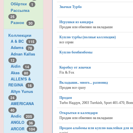
Обёртки
1
Значки Турбо
Рассылка
25
Разное
Игрушки из киндера
30
Продам или обменяю на вкладыши
Коллекции
Куплю турбы (полные коллекции)
A & BC
115
все серии
Adams
78
Куплю бомбимбомы
Adnan Kallas
12
Aidin
14
Коробку от жвачки
Akas
Fix & Fox
80
ALLEN'S &
Вкладыши.. много... разновид
REGINA
16
Продам все сразу
Altyn Yunus
24
Продам
Turbo Наддув, 2003 Turrkish, Sport 401-470, Bo
AMERICANA
40
Открытки и календари
Andic
205
Продам или обменяю на вкладыши
ANGLO
36
ARCOR
Продам альбомы или куплю наклейки для н
104