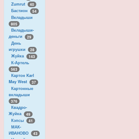
Zumrut
40
Бастион
54
Вкладыши
805
Вкладыши-
деньги
29
День
игрушки
28
Жуйка
143
К-Артель
563
Картон Karl
May West
37
Картонные
вкладыши
376
Квадро-
Жуйка
49
Кэпсы
41
МАК-
ИВАНОВО
43