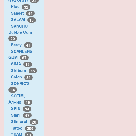
22
Ploc
32
Saadet
64
SALAM
15
SANCHO
Bubble Gum
30
Saray
41
SCANLENS
GUM
67
SIMA
13
Siribom
65
Solen
84
SONRIC'S
34
SOTIM,
Алжир
10
SPIN
34
Stani
67
Stimorol
20
Tattoo
300
TEAM
13