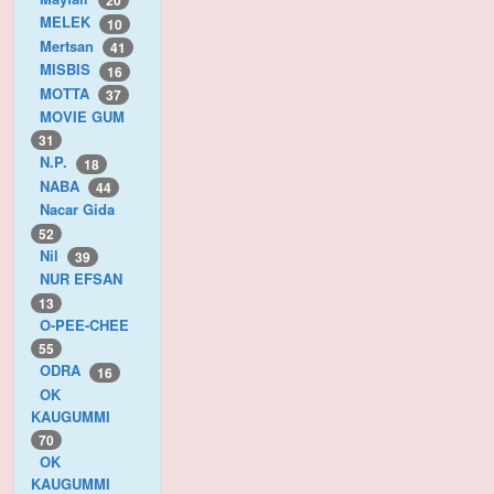
20
MELEK
10
Mertsan
41
MISBIS
16
MOTTA
37
MOVIE GUM
31
N.P.
18
NABA
44
Nacar Gida
52
Nil
39
NUR EFSAN
13
O-PEE-CHEE
55
ODRA
16
OK
KAUGUMMI
70
OK
KAUGUMMI