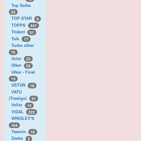
Top Seika
33
TOP STAR
9
TOPPS
441
Trident
51
Tsik
17
Turbo other
75
Ucler
23
Ulker
52
Ulker - Final
13
USTUN
18
VATU
(Trawigo)
31
Velim
12
VIDAL
222
WRIGLEY'S
184
Yasmin
16
Zeebs
2