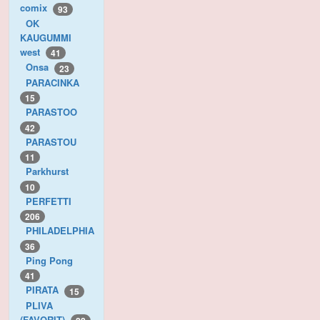
comix
93
OK
KAUGUMMI
west
41
Onsa
23
PARACINKA
15
PARASTOO
42
PARASTOU
11
Parkhurst
10
PERFETTI
206
PHILADELPHIA
36
Ping Pong
41
PIRATA
15
PLIVA
(FAVORIT)