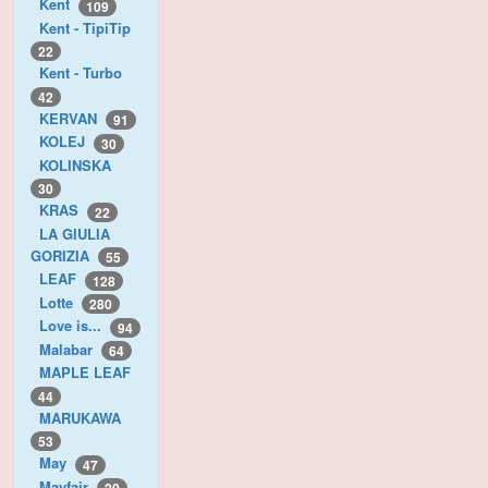
Kent
109
Kent - TipiTip
22
Kent - Turbo
42
KERVAN
91
KOLEJ
30
KOLINSKA
30
KRAS
22
LA GIULIA
GORIZIA
55
LEAF
128
Lotte
280
Love is...
94
Malabar
64
MAPLE LEAF
44
MARUKAWA
53
May
47
Mayfair