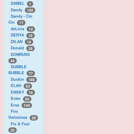
DAMEL
1
Dandy
150
Dandy - Cin
Cin
17
deLicia
14
DERYA
16
DILAN
16
Donald
28
DONRUSS
44
DUBBLE
BUBBLE
77
Dunkin
188
ELAH
53
ENSKY
16
Enter
95
Ersa
144
Fini
Golosinas
29
Fix & Foxi
20