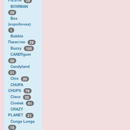
29
BOWMAN
29
Box
(коробочки)
1
Bubble
Пакистан
29
Buzzy
105
CANDYgum
38
Candyland
21
Chix
20
CHUPA
CHUPS
76
Cisco
25
Civelek
41
CRAZY
PLANET
21
Cunga Lunga
15