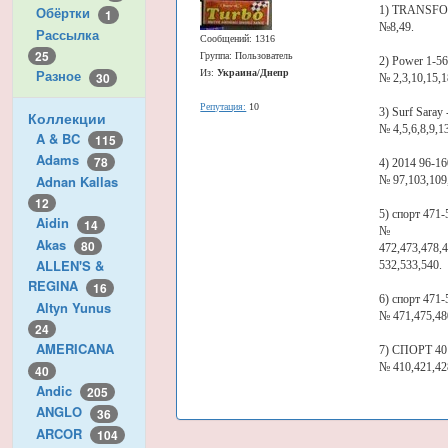
1) TRANSFORM
Обёртки
1
№8,49.
Рассылка
Сообщений: 1316
25
Группа: Пользователь
2) Power 1-56 -
Разное
Из:
Украина/Днепр
30
№ 2,3,10,15,1
Репутация:
10
3) Surf Saray -
Коллекции
№ 4,5,6,8,9,1
A & BC
115
Adams
78
4) 2014 96-160 
Adnan Kallas
№ 97,103,109
12
5) спорт 471-54
Aidin
14
№
Akas
80
472,473,478,4
ALLEN'S &
532,533,540.
REGINA
16
6) спорт 471-54
Altyn Yunus
№ 471,475,48
24
AMERICANA
7) СПОРТ 401-47
№ 410,421,42
40
Andic
205
ANGLO
36
ARCOR
104