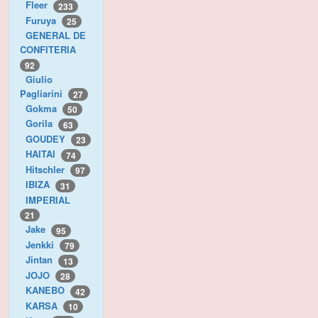
Fleer
233
Furuya
25
GENERAL DE
CONFITERIA
92
Giulio
Pagliarini
27
Gokma
50
Gorila
63
GOUDEY
23
HAITAI
74
Hitschler
97
IBIZA
31
IMPERIAL
21
Jake
95
Jenkki
79
Jintan
13
JOJO
28
KANEBO
42
KARSA
10