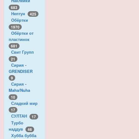
Наклейки
683
Нептун
425
Обёртки
1970
Обёртки от
пластинок
681
Свит Групп
21
Сирия -
GRENDISER
9
Сирия -
Maha/Nuha
10
Сладкий мир
17
СУЛТАН
17
Турбо
наддув
46
Хубба бубба