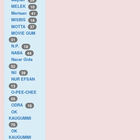
20
MELEK
10
Mertsan
41
MISBIS
16
MOTTA
37
MOVIE GUM
31
N.P.
18
NABA
44
Nacar Gida
52
Nil
39
NUR EFSAN
13
O-PEE-CHEE
55
ODRA
16
OK
KAUGUMMI
70
OK
KAUGUMMI