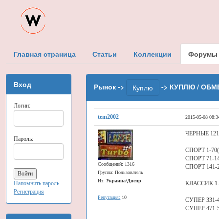
Главная страница
Статьи
Коллекции
Форумы
Вход
Рынок ->
-> КУПЛЮ / ОБМ
Куплю
Логин:
tem2002
2015-05-08 08:3
ЧЕРНЫЕ 121
Пароль:
СПОРТ 1-70(
СПОРТ 71-1
Сообщений: 1316
СПОРТ 141-
Группа: Пользователь
Из:
Украина/Днепр
Напомнить пароль
КЛАССИК 1
Регистрация
Репутация:
10
СУПЕР 331-
СУПЕР 471-