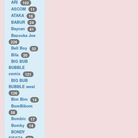
ARI
102
ASCOM
11
ATAKA
16
BABUR
24
Baycan
41
Bazooka Joe
226
Bell Boy
32
Bifa
30
BIG BUB
BUBBLE
comix
121
BIG BUB
BUBBLE west
126
Bim Bim
14
BomBibom
56
Bombic
17
Bomky
14
BONDY
FIESTA