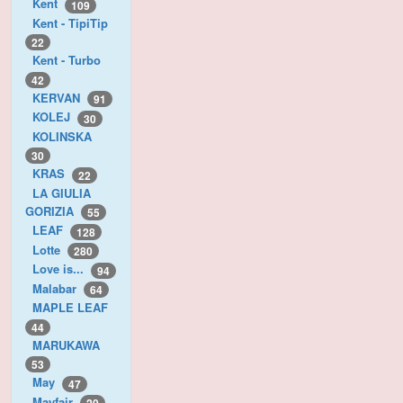
Kent
109
Kent - TipiTip
22
Kent - Turbo
42
KERVAN
91
KOLEJ
30
KOLINSKA
30
KRAS
22
LA GIULIA
GORIZIA
55
LEAF
128
Lotte
280
Love is...
94
Malabar
64
MAPLE LEAF
44
MARUKAWA
53
May
47
Mayfair