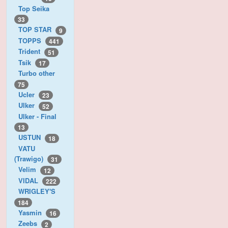
Top Seika
33
TOP STAR
9
TOPPS
441
Trident
51
Tsik
17
Turbo other
75
Ucler
23
Ulker
52
Ulker - Final
13
USTUN
18
VATU
(Trawigo)
31
Velim
12
VIDAL
222
WRIGLEY'S
184
Yasmin
16
Zeebs
2