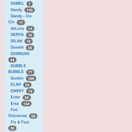
DAMEL
1
Dandy
150
Dandy - Cin
Cin
17
deLicia
14
DERYA
16
DILAN
16
Donald
28
DONRUSS
44
DUBBLE
BUBBLE
77
Dunkin
188
ELAH
53
ENSKY
16
Enter
95
Ersa
144
Fini
Golosinas
29
Fix & Foxi
20