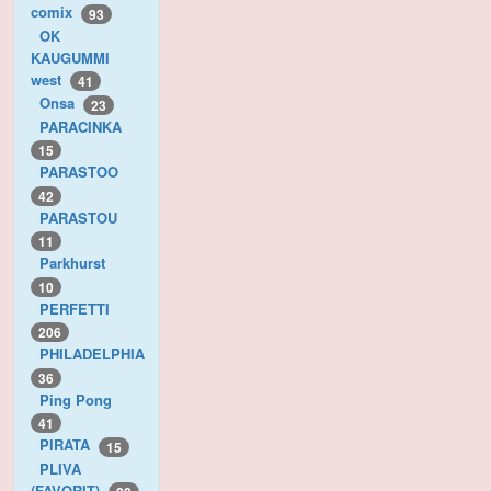
comix
93
OK
KAUGUMMI
west
41
Onsa
23
PARACINKA
15
PARASTOO
42
PARASTOU
11
Parkhurst
10
PERFETTI
206
PHILADELPHIA
36
Ping Pong
41
PIRATA
15
PLIVA
(FAVORIT)