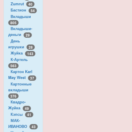
Zumrut
40
Бастион
54
Вкладыши
805
Вкладыши-
деньги
29
День
игрушки
28
Жуйка
143
К-Артель
563
Картон Karl
May West
37
Картонные
вкладыши
376
Квадро-
Жуйка
49
Кэпсы
41
МАК-
ИВАНОВО
43