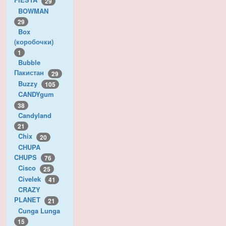
29
BOWMAN
29
Box
(коробочки)
1
Bubble
Пакистан
29
Buzzy
105
CANDYgum
38
Candyland
21
Chix
20
CHUPA
CHUPS
76
Cisco
25
Civelek
41
CRAZY
PLANET
21
Cunga Lunga
15