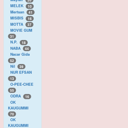
20
MELEK
10
Mertsan
41
MISBIS
16
MOTTA
37
MOVIE GUM
31
N.P.
18
NABA
44
Nacar Gida
52
Nil
39
NUR EFSAN
13
O-PEE-CHEE
55
ODRA
16
OK
KAUGUMMI
70
OK
KAUGUMMI