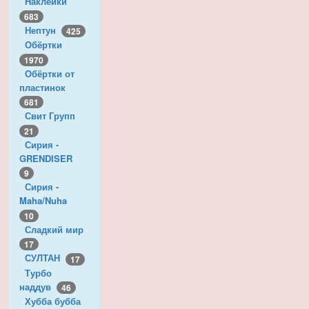
Наклейки
683
Нептун
425
Обёртки
1970
Обёртки от
пластинок
681
Свит Групп
21
Сирия -
GRENDISER
9
Сирия -
Maha/Nuha
10
Сладкий мир
17
СУЛТАН
17
Турбо
наддув
46
Хубба бубба