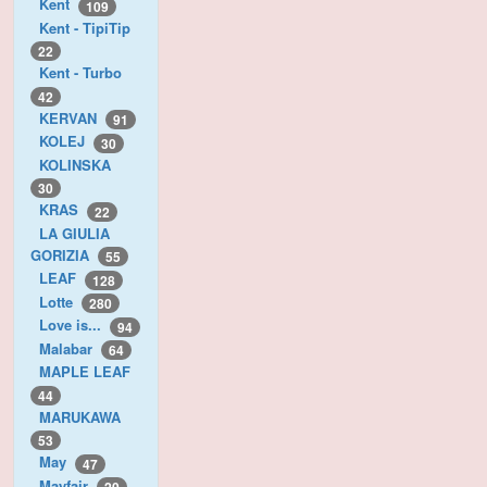
Kent
109
Kent - TipiTip
22
Kent - Turbo
42
KERVAN
91
KOLEJ
30
KOLINSKA
30
KRAS
22
LA GIULIA
GORIZIA
55
LEAF
128
Lotte
280
Love is...
94
Malabar
64
MAPLE LEAF
44
MARUKAWA
53
May
47
Mayfair