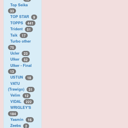
Top Seika
33
TOP STAR
9
TOPPS
441
Trident
51
Tsik
17
Turbo other
75
Ucler
23
Ulker
52
Ulker - Final
13
USTUN
18
VATU
(Trawigo)
31
Velim
12
VIDAL
222
WRIGLEY'S
184
Yasmin
16
Zeebs
2