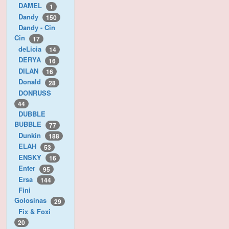
DAMEL
1
Dandy
150
Dandy - Cin
Cin
17
deLicia
14
DERYA
16
DILAN
16
Donald
28
DONRUSS
44
DUBBLE
BUBBLE
77
Dunkin
188
ELAH
53
ENSKY
16
Enter
95
Ersa
144
Fini
Golosinas
29
Fix & Foxi
20