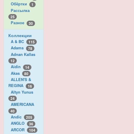
Обёртки
1
Рассылка
25
Разное
30
Коллекции
A & BC
115
Adams
78
Adnan Kallas
12
Aidin
14
Akas
80
ALLEN'S &
REGINA
16
Altyn Yunus
24
AMERICANA
40
Andic
205
ANGLO
36
ARCOR
104