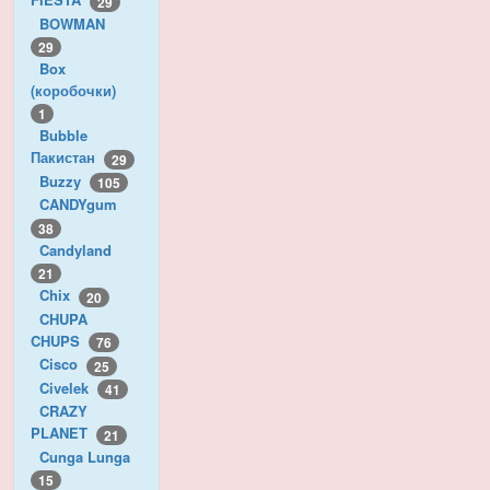
29
BOWMAN
29
Box
(коробочки)
1
Bubble
Пакистан
29
Buzzy
105
CANDYgum
38
Candyland
21
Chix
20
CHUPA
CHUPS
76
Cisco
25
Civelek
41
CRAZY
PLANET
21
Cunga Lunga
15