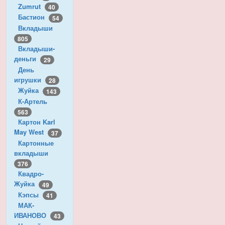
Zumrut
40
Бастион
54
Вкладыши
805
Вкладыши-
деньги
29
День
игрушки
28
Жуйка
143
К-Артель
563
Картон Karl
May West
37
Картонные
вкладыши
376
Квадро-
Жуйка
49
Кэпсы
41
МАК-
ИВАНОВО
43