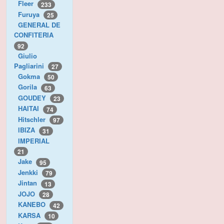
Fleer
233
Furuya
25
GENERAL DE
CONFITERIA
92
Giulio
Pagliarini
27
Gokma
50
Gorila
63
GOUDEY
23
HAITAI
74
Hitschler
97
IBIZA
31
IMPERIAL
21
Jake
95
Jenkki
79
Jintan
13
JOJO
28
KANEBO
42
KARSA
10