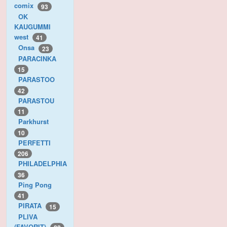
comix
93
OK
KAUGUMMI
west
41
Onsa
23
PARACINKA
15
PARASTOO
42
PARASTOU
11
Parkhurst
10
PERFETTI
206
PHILADELPHIA
36
Ping Pong
41
PIRATA
15
PLIVA
(FAVORIT)