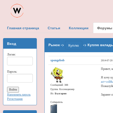
Главная страница
Статьи
Коллекции
Форумы
Вход
Рынок ->
-> Куплю вклад
Куплю
Логин:
spongebob
2014-07-20
Привет, 
Пароль:
Я хочу к
act=coll
Сообщений: 388
Пожалуйс
Группа: Коллекционер
Из:
България
Напомнить пароль
Заранее с
Регистрация
Собиратель