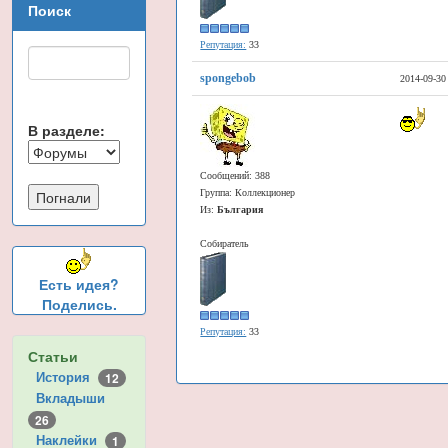
Поиск
Репутация:
33
spongebob
2014-09-30
В разделе:
Сообщений: 388
Группа: Коллекционер
Из:
България
Собиратель
Есть идея?
Поделись.
Репутация:
33
Статьи
История
12
Вкладыши
26
Наклейки
1