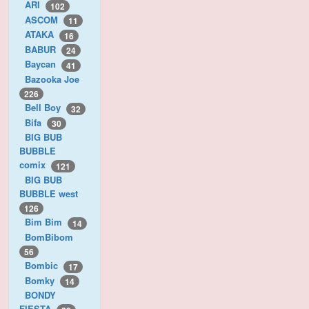
ARI
102
ASCOM
11
ATAKA
16
BABUR
24
Baycan
41
Bazooka Joe
226
Bell Boy
32
Bifa
30
BIG BUB
BUBBLE
comix
121
BIG BUB
BUBBLE west
126
Bim Bim
14
BomBibom
56
Bombic
17
Bomky
14
BONDY
FIESTA