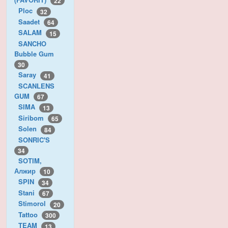
22
Ploc
32
Saadet
64
SALAM
15
SANCHO
Bubble Gum
30
Saray
41
SCANLENS
GUM
67
SIMA
13
Siribom
65
Solen
84
SONRIC'S
34
SOTIM,
Алжир
10
SPIN
34
Stani
67
Stimorol
20
Tattoo
300
TEAM
13