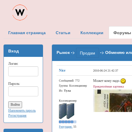
Главная страница
Статьи
Коллекции
Форумы
Вход
Рынок ->
-> Обменяю ил
Продам
Логин:
Nice
2010-06-24 21:42:37
Может кому надо.
Сообщений: 772
Пароль:
Группа: Коллекционер
Прикреплённая картинка
Из:
Тула
Коллекционер
Напомнить пароль
Регистрация
Репутация:
55