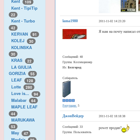
Kent
109
Kent - TipiTip
22
Kent - Turbo
lama1980
2011-11-02 14:23:20
42
Я вам на почту написал о
KERVAN
91
KOLEJ
30
KOLINSKA
30
Сообщений: 48
KRAS
22
Группа: Коллекционер
LA GIULIA
Из:
Белгород
GORIZIA
55
Собиратель
LEAF
128
Lotte
280
Love is...
94
Malabar
64
Репутация:
5
MAPLE LEAF
44
ДжонВейдер
2011-11-02 18:18:38
MARUKAWA
53
Сообщений: 33
power продан?
May
Группа: Пользователь
47
Mayfair