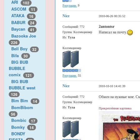
ARI
102
Репутация:
9
ASCOM
11
ATAKA
16
Nice
2010-06-26 00:35:52
BABUR
24
2antontsr
Сообщений: 772
Baycan
41
Написал на почту.
Группа: Коллекционер
Bazooka Joe
Из:
Тула
226
Bell Boy
Коллекционер
32
Bifa
30
BIG BUB
BUBBLE
comix
121
Репутация:
55
BIG BUB
Nice
2010-10-10 14:41:39
BUBBLE west
126
Обмен на нужные мне. См
Сообщений: 772
Bim Bim
14
Группа: Коллекционер
BomBibom
Из:
Тула
Прикреплённая картинка
56
Коллекционер
Bombic
17
Bomky
14
BONDY
FIESTA