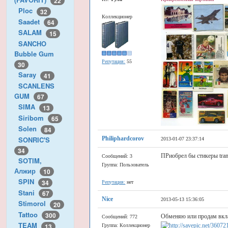
22
Ploc
32
Коллекционер
Saadet
64
SALAM
15
SANCHO
Bubble Gum
Репутация:
55
30
Saray
41
SCANLENS
GUM
67
SIMA
13
Siribom
65
Solen
84
SONRIC'S
Philiphardcorov
2013-01-07 23:37:14
34
ПРиобрел бы стикеры tran
Сообщений: 3
SOTIM,
Группа: Пользователь
Алжир
10
SPIN
34
Репутация:
нет
Stani
67
Nice
2013-05-13 15:36:05
Stimorol
20
Tattoo
300
Обменяю или продам вкла
Сообщений: 772
TEAM
13
Группа: Коллекционер