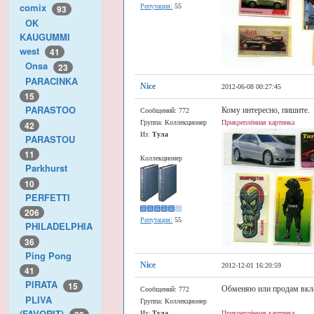
comix
Репутация:
55
93
OK
KAUGUMMI
west
41
Onsa
23
PARACINKA
Nice
2012-06-08 00:27:45
15
PARASTOO
Кому интересно, пишите.
Сообщений: 772
Группа: Коллекционер
Прикреплённая картинка
42
Из:
Тула
PARASTOU
11
Коллекционер
Parkhurst
10
PERFETTI
206
Репутация:
55
PHILADELPHIA
36
Ping Pong
Nice
2012-12-01 16:20:59
41
PIRATA
15
Обменяю или продам вклад
Сообщений: 772
PLIVA
Группа: Коллекционер
(FAVORIT)
Из:
Тула
Прикреплённая картинка