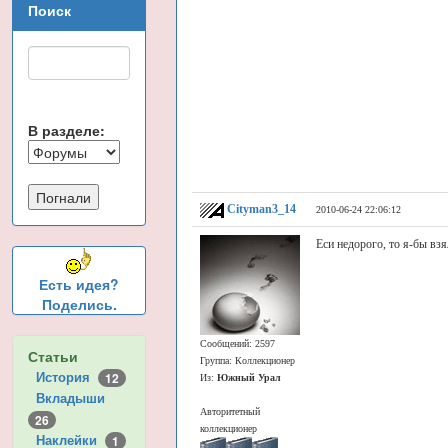
Поиск
В разделе:
Cityman3_14
2010-06-24 22:06:12
Еси недорого, то я-бы вз
Есть идея?
Поделись.
Сообщений: 2597
Статьи
Группа: Коллекционер
История
12
Из:
Южный Урал
Вкладыши
Авторитетный
26
коллекционер
Наклейки
1