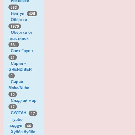
Наклейки
683
Нептун
425
Обёртки
1970
Обёртки от
пластинок
681
Свит Групп
21
Сирия -
GRENDISER
9
Сирия -
Maha/Nuha
10
Сладкий мир
17
СУЛТАН
17
Турбо
наддув
46
Хубба бубба