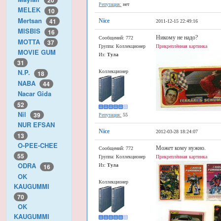
20
Репутация:
нет
MELEK
10
Mertsan
41
Nice
2011-12-15 22:49:16
MISBIS
16
Никому не надо?
Сообщений: 772
MOTTA
37
Группа: Коллекционер
Прикреплённая картинка
MOVIE GUM
Из:
Тула
31
N.P.
Коллекционер
18
NABA
44
Nacar Gida
52
Nil
39
Репутация:
55
NUR EFSAN
Nice
2012-03-28 18:24:07
13
O-PEE-CHEE
Может кому нужно.
Сообщений: 772
55
Группа: Коллекционер
Прикреплённая картинка
ODRA
16
Из:
Тула
OK
Коллекционер
KAUGUMMI
70
OK
KAUGUMMI