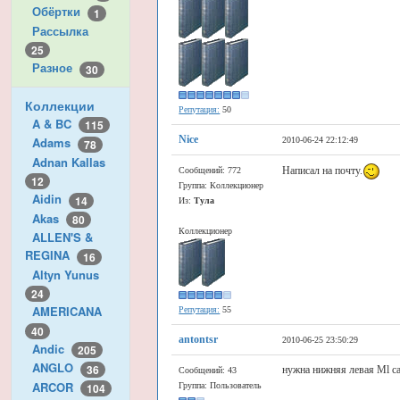
Обёртки
1
Рассылка
25
Разное
30
Коллекции
Репутация:
50
A & BC
115
Nice
Adams
2010-06-24 22:12:49
78
Adnan Kallas
Написал на почту.
Сообщений: 772
12
Группа: Коллекционер
Aidin
14
Из:
Тула
Akas
80
Коллекционер
ALLEN'S &
REGINA
16
Altyn Yunus
24
AMERICANA
Репутация:
55
40
antontsr
2010-06-25 23:50:29
Andic
205
ANGLO
36
нужна нижняя левая Ml ca
Сообщений: 43
ARCOR
Группа: Пользователь
104