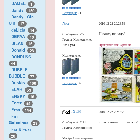
DAMEL
1
Dandy
150
Репутация:
24
Dandy - Cin
Cin
17
Nice
2010-12-22 20:28:59
deLicia
14
Никому не надо?
Сообщений: 772
DERYA
16
Группа: Коллекционер
DILAN
16
Из:
Тула
Прикреплённая картинка
Donald
28
DONRUSS
Коллекционер
44
DUBBLE
BUBBLE
77
Dunkin
188
Репутация:
55
ELAH
53
ENSKY
16
Enter
95
Ersa
144
JX250
2010-12-22 20:44:25
Fini
Golosinas
я бы поменял.......на что?
29
Сообщений: 2231
Группа: Коллекционер
Fix & Foxi
20
Матёрый коллекционер