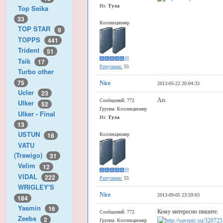
Из:
Тула
Top Seika
33
Коллекционер
TOP STAR
9
TOPPS
441
Trident
51
Tsik
17
Репутация:
55
Turbo other
75
Nice
2013-05-22 20:04:33
Ucler
23
Ап.
Сообщений: 772
Ulker
52
Группа: Коллекционер
Ulker - Final
Из:
Тула
13
USTUN
18
Коллекционер
VATU
(Trawigo)
31
Velim
12
VIDAL
222
Репутация:
55
WRIGLEY'S
Nice
2013-09-05 23:59:03
184
Yasmin
16
Кому интересно пишите.
Сообщений: 772
Zeebs
2
Группа: Коллекционер