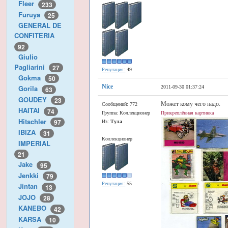
Fleer
233
Furuya
25
GENERAL DE
CONFITERIA
92
Giulio
Pagliarini
27
Репутация:
49
Gokma
50
Nice
Gorila
2011-09-30 01:37:24
63
GOUDEY
23
Может кому чего надо.
Сообщений: 772
HAITAI
74
Группа: Коллекционер
Прикреплённая картинка
Hitschler
97
Из:
Тула
IBIZA
31
Коллекционер
IMPERIAL
21
Jake
95
Jenkki
79
Репутация:
55
Jintan
13
JOJO
28
KANEBO
42
KARSA
10