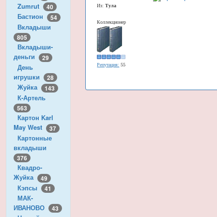
Zumrut
40
Из:
Тула
Бастион
54
Коллекционер
Вкладыши
805
Вкладыши-
деньги
29
Репутация:
55
День
игрушки
28
Жуйка
143
К-Артель
563
Картон Karl
May West
37
Картонные
вкладыши
376
Квадро-
Жуйка
49
Кэпсы
41
МАК-
ИВАНОВО
43