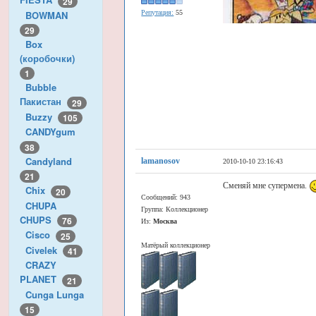
29
BOWMAN
Репутация:
55
29
Box
(коробочки)
1
Bubble
Пакистан
29
Buzzy
105
CANDYgum
38
Candyland
lamanosov
2010-10-10 23:16:43
21
Сменяй мне супермена.
Chix
20
Сообщений: 943
CHUPA
Группа: Коллекционер
CHUPS
76
Из:
Москва
Cisco
25
Матёрый коллекционер
Civelek
41
CRAZY
PLANET
21
Cunga Lunga
15