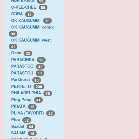
NUR EFSAN
13
O-PEE-CHEE
55
ODRA
16
OK KAUGUMMI
70
OK KAUGUMMI comix
93
OK KAUGUMMI west
41
Onsa
23
PARACINKA
15
PARASTOO
42
PARASTOU
11
Parkhurst
10
PERFETTI
206
PHILADELPHIA
36
Ping Pong
41
PIRATA
15
PLIVA (FAVORIT)
22
Ploc
32
Saadet
64
SALAM
15