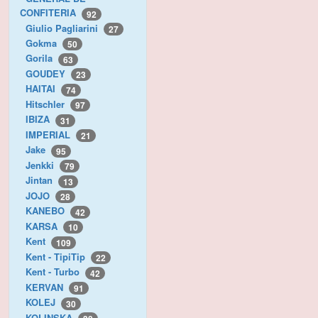
CONFITERIA
92
Giulio Pagliarini
27
Gokma
50
Gorila
63
GOUDEY
23
HAITAI
74
Hitschler
97
IBIZA
31
IMPERIAL
21
Jake
95
Jenkki
79
Jintan
13
JOJO
28
KANEBO
42
KARSA
10
Kent
109
Kent - TipiTip
22
Kent - Turbo
42
KERVAN
91
KOLEJ
30
KOLINSKA