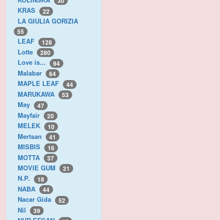
30
KRAS
22
LA GIULIA GORIZIA
55
LEAF
128
Lotte
280
Love is...
94
Malabar
64
MAPLE LEAF
44
MARUKAWA
53
May
47
Mayfair
20
MELEK
10
Mertsan
41
MISBIS
16
MOTTA
37
MOVIE GUM
31
N.P.
18
NABA
44
Nacar Gida
52
Nil
39