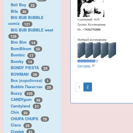
Bell Boy
32
Bifa
30
BIG BUB BUBBLE
Сообщений: 4535
comix
121
Группа: Коллекционер
BIG BUB BUBBLE west
Из:
+79262792806
126
Матёрый коллекционер
Bim Bim
14
BomBibom
56
Bombic
17
Bomky
14
Репутация:
97
BONDY FIESTA
29
BOWMAN
29
Box (коробочки)
1
Bubble Пакистан
1
2
29
Buzzy
105
CANDYgum
38
Candyland
21
Chix
20
CHUPA CHUPS
76
Cisco
25
Civelek
41