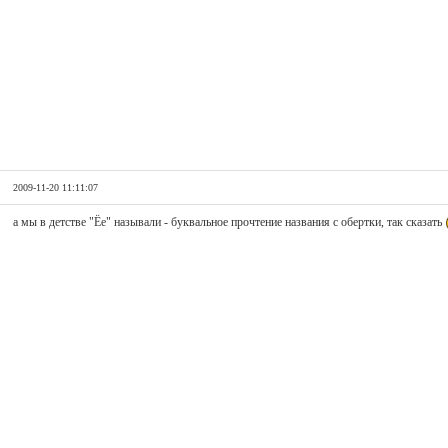
2009-11-20 11:11:07
а мы в детстве "Ёе" называли - буквальное прочтение названия с обертки, так сказать