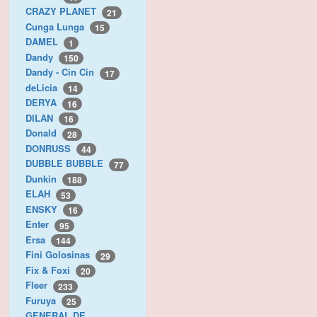
CRAZY PLANET
21
Cunga Lunga
15
DAMEL
1
Dandy
150
Dandy - Cin Cin
17
deLicia
14
DERYA
16
DILAN
16
Donald
28
DONRUSS
44
DUBBLE BUBBLE
77
Dunkin
188
ELAH
53
ENSKY
16
Enter
95
Ersa
144
Fini Golosinas
29
Fix & Foxi
20
Fleer
233
Furuya
25
GENERAL DE