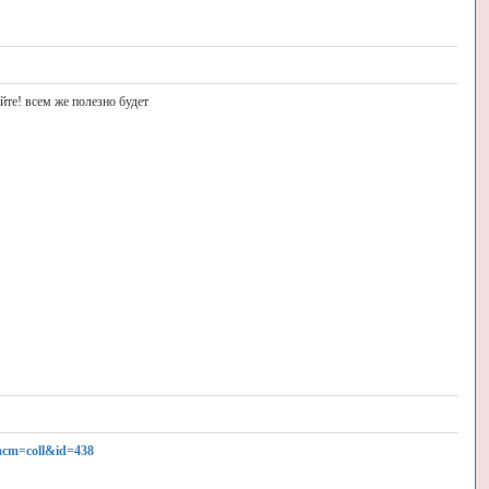
йте! всем же полезно будет
&acm=coll&id=438