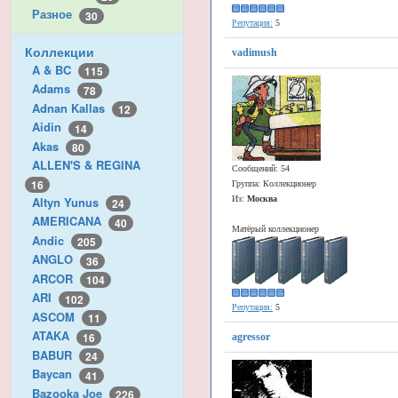
Разное
30
Репутация:
5
Коллекции
vadimush
A & BC
115
Adams
78
Adnan Kallas
12
Aidin
14
Akas
80
ALLEN'S & REGINA
Сообщений: 54
16
Группа: Коллекционер
Altyn Yunus
Из:
Москва
24
AMERICANA
40
Матёрый коллекционер
Andic
205
ANGLO
36
ARCOR
104
ARI
102
Репутация:
5
ASCOM
11
ATAKA
16
agressor
BABUR
24
Baycan
41
Bazooka Joe
226