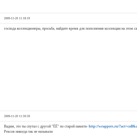
2009-11-20 11:18:19
господа коллекционеры, просьба, найдите время для пополнения коллекции на этом са
2009-11-20 11:59:59
Вадим, это ты спутал с другой "ЁЁ" по старой памяти-
http://wrappers.ru/?act=coll
Рексов никогда так не называли