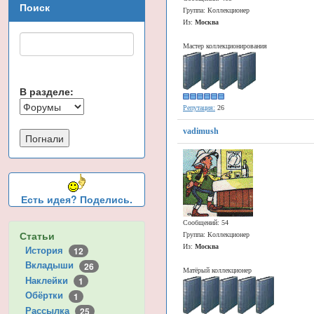
Поиск
Группа: Коллекционер
Из:
Москва
Мастер коллекционирования
В разделе:
Репутация:
26
vadimush
Есть идея? Поделись.
Сообщений: 54
Статьи
Группа: Коллекционер
Из:
Москва
История
12
Вкладыши
26
Матёрый коллекционер
Наклейки
1
Обёртки
1
Рассылка
25