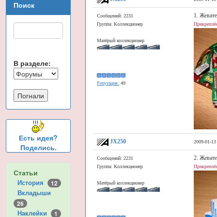
Поиск
1. Жеват
Сообщений: 2231
Группа: Коллекционер
Прикреплён
Матёрый коллекционер
В разделе:
Репутация:
49
Есть идея?
JX250
2009-01-13
Поделись.
2. Жеват
Сообщений: 2231
Группа: Коллекционер
Прикреплён
Статьи
История
12
Матёрый коллекционер
Вкладыши
26
Наклейки
1