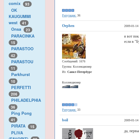
comix
93
OK
KAUGUMMI
Репутация:
36
west
41
Orphen
2009-01-14
Onsa
23
PARACINKA
я вот пок
если в "
15
PARASTOO
42
PARASTOU
Сообщений: 1676
Группа: Коллекционер
11
Из:
Санкт-Петербург
Parkhurst
10
Коллекционер
PERFETTI
206
PHILADELPHIA
36
Репутация:
33
Ping Pong
41
boil
2009-01-14
PIRATA
15
да, перв
PLIVA
(FAVORIT)