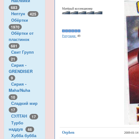
Наклейки
683
Матёрый коллекционер
Нептун
425
Обёртки
1970
Обёртки от
Репутация:
49
пластинок
681
Свит Групп
21
Сирия -
GRENDISER
9
Сирия -
Maha/Nuha
10
Сладкий мир
17
СУЛТАН
17
Турбо
наддув
46
Orphen
2009-01-14
Хубба бубба