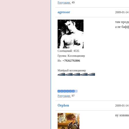
Репутация:
49
agressor
2009-01-14
там врод
а не баф
Сообщений: 4535
Группа: Коллекционер
Из:
+79262792806
Матёрый коллекционер
Репутация:
97
Orphen
2009-01-14
ну извин