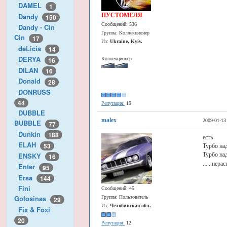
DAMEL
1
Dandy
ПУСТОМЕЛЯ
150
Сообщений: 536
Dandy - Cin
Группа: Коллекционер
Cin
17
Из:
Ukraine, Kyiv.
deLicia
14
DERYA
16
Коллекционер
DILAN
16
Donald
28
DONRUSS
44
Репутация:
19
DUBBLE
malex
2009-01-13
BUBBLE
77
Dunkin
188
есть
ELAH
53
Турбо над
ENSKY
Турбо на
16
......нер
Enter
95
Ersa
144
Fini
Сообщений: 45
Golosinas
Группа: Пользователь
29
Из:
Челябинская обл.
Fix & Foxi
20
Репутация:
12