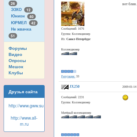
26
вот блин.
ЭЗКО
12
Юнион
40
ЮРМЕЛ
42
Не жвачка
Сообщений: 1676
Группа: Коллекционер
51
Из:
Санкт-Петербург
Форумы
Коллекционер
Видео
Опросы
Мешок
Клубы
Репутация:
33
JX250
2009-01-14
Друзья сайта
Сообщений: 2231
Группа: Коллекционер
http://www.gww.su
Матёрый коллекционер
http://www.all-
m.ru