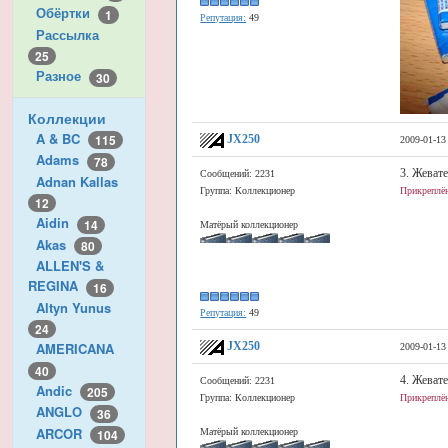
Обёртки
1
Репутация:
49
Рассылка
25
Разное
30
Коллекции
A & BC
115
JX250
2009-01-13
Adams
78
3. Жеват
Сообщений: 2231
Adnan Kallas
Группа: Коллекционер
Прикреплён
12
Aidin
14
Матёрый коллекционер
Akas
80
ALLEN'S &
REGINA
16
Altyn Yunus
Репутация:
49
24
JX250
AMERICANA
2009-01-13
40
4. Жевате
Сообщений: 2231
Andic
205
Группа: Коллекционер
Прикреплён
ANGLO
36
ARCOR
Матёрый коллекционер
104