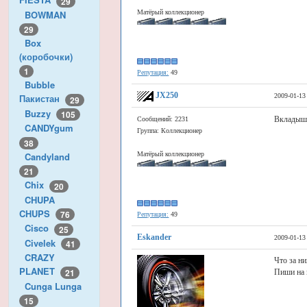
29
BOWMAN
Матёрый коллекционер
29
Box
(коробочки)
1
Репутация:
49
Bubble
JX250
2009-01-13
Пакистан
29
Buzzy
105
Вкладышей
Сообщений: 2231
CANDYgum
Группа: Коллекционер
38
Candyland
Матёрый коллекционер
21
Chix
20
CHUPA
CHUPS
76
Репутация:
49
Cisco
25
Eskander
2009-01-13
Civelek
41
CRAZY
Что за н
PLANET
21
Пиши на
Cunga Lunga
15