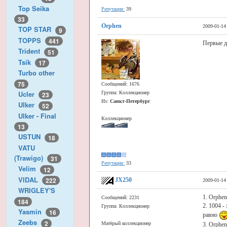
Top Seika
Репутация:
39
33
Orphen
2009-01-14
TOP STAR
9
TOPPS
441
Первые д
Trident
51
Tsik
17
Turbo other
75
Сообщений: 1676
Ucler
Группа: Коллекционер
23
Из:
Санкт-Петербург
Ulker
52
Ulker - Final
Коллекционер
13
USTUN
18
VATU
(Trawigo)
31
Репутация:
33
Velim
12
VIDAL
222
JX250
2009-01-14
WRIGLEY'S
1. Orphen
Сообщений: 2231
184
2. 1004 -
Группа: Коллекционер
Yasmin
16
равно
Zeebs
2
Матёрый коллекционер
3. Orphen