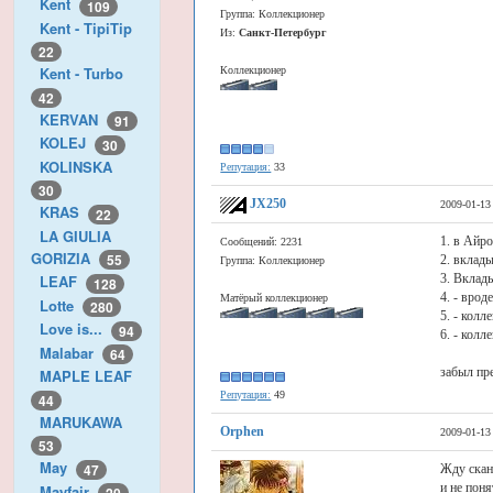
Kent
109
Группа: Коллекционер
Kent - TipiTip
Из:
Санкт-Петербург
22
Kent - Turbo
Коллекционер
42
KERVAN
91
KOLEJ
30
KOLINSKA
Репутация:
33
30
JX250
2009-01-13
KRAS
22
LA GIULIA
1. в Айр
Сообщений: 2231
GORIZIA
55
2. вклад
Группа: Коллекционер
3. Вклады
LEAF
128
4. - врод
Матёрый коллекционер
Lotte
280
5. - колл
Love is...
94
6. - колл
Malabar
64
забыл пре
MAPLE LEAF
Репутация:
49
44
MARUKAWA
Orphen
2009-01-13
53
May
47
Жду скан
и не пон
Mayfair