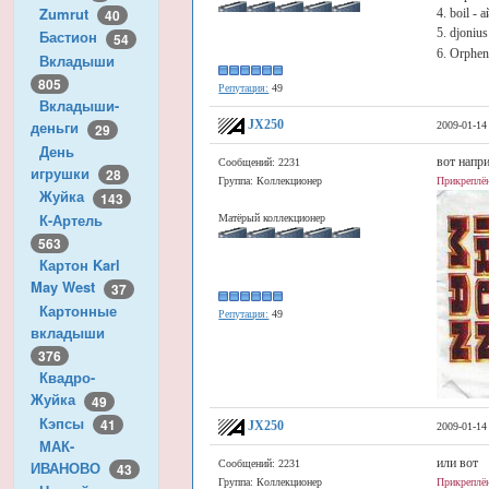
Zumrut
4. boil -
40
5. djonius
Бастион
54
6. Orphen
Вкладыши
805
Репутация:
49
Вкладыши-
JX250
деньги
2009-01-14
29
День
вот напр
Сообщений: 2231
игрушки
28
Группа: Коллекционер
Прикреплён
Жуйка
143
К-Артель
Матёрый коллекционер
563
Картон Karl
May West
37
Картонные
Репутация:
49
вкладыши
376
Квадро-
Жуйка
49
Кэпсы
41
JX250
2009-01-14
МАК-
или вот
ИВАНОВО
Сообщений: 2231
43
Группа: Коллекционер
Прикреплён