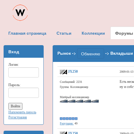
Главная страница
Статьи
Коллекции
Форумы
Вход
Рынок ->
-> Вкладыши н
Обменяю
Логин:
JX250
2009-01-13
Есть неск
Сообщений: 2231
Пароль:
ну и собс
Группа: Коллекционер
Матёрый коллекционер
Напомнить пароль
Регистрация
Репутация:
49
JX250
2009-01-13