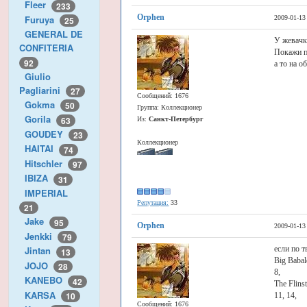
Fleer
233
Orphen
Furuya
2009-01-13
25
GENERAL DE
У жевачк
CONFITERIA
Покажи п
92
а то на 
Giulio
Pagliarini
27
Сообщений: 1676
Gokma
50
Группа: Коллекционер
Gorila
63
Из:
Санкт-Петербург
GOUDEY
23
Коллекционер
HAITAI
74
Hitschler
97
IBIZA
31
IMPERIAL
Репутация:
33
21
Jake
95
Orphen
2009-01-13
Jenkki
79
если по 
Jintan
13
Big Baba
JOJO
28
8,
KANEBO
42
The Flins
KARSA
10
11, 14,
Сообщений: 1676