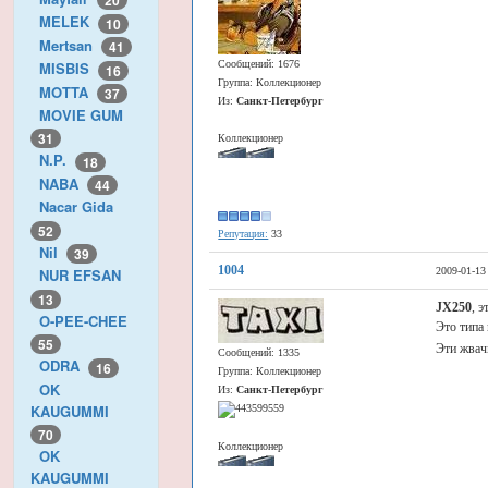
20
MELEK
10
Mertsan
41
Сообщений: 1676
MISBIS
16
Группа: Коллекционер
MOTTA
37
Из:
Санкт-Петербург
MOVIE GUM
31
Коллекционер
N.P.
18
NABA
44
Nacar Gida
52
Репутация:
33
Nil
39
1004
2009-01-13
NUR EFSAN
13
JX250
, 
O-PEE-CHEE
Это типа 
55
Эти жвач
Сообщений: 1335
ODRA
16
Группа: Коллекционер
OK
Из:
Санкт-Петербург
KAUGUMMI
70
Коллекционер
OK
KAUGUMMI