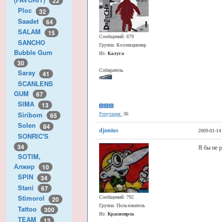
22
Ploc
32
Saadet
64
SALAM
15
Сообщений: 679
SANCHO
Группа: Коллекционер
Bubble Gum
Из:
Калуга
30
Собиратель
Saray
41
SCANLENS
GUM
67
SIMA
13
Siribom
Репутация:
36
65
Solen
84
djonius
2009-01-14
SONRIC'S
34
Я бы не 
SOTIM,
Алжир
10
SPIN
34
Stani
67
Stimorol
Сообщений: 792
20
Группа: Пользователь
Tattoo
300
Из:
Красноярск
TEAM
13