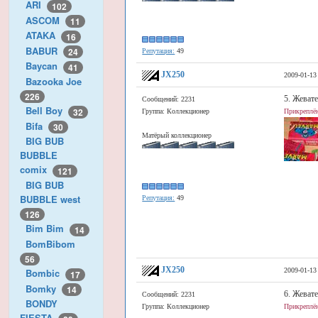
ARI
102
ASCOM
11
ATAKA
16
BABUR
24
Репутация:
49
Baycan
41
JX250
2009-01-13
Bazooka Joe
226
5. Жевате
Сообщений: 2231
Bell Boy
32
Группа: Коллекционер
Прикреплён
Bifa
30
Матёрый коллекционер
BIG BUB
BUBBLE
comix
121
BIG BUB
BUBBLE west
Репутация:
49
126
Bim Bim
14
BomBibom
56
JX250
2009-01-13
Bombic
17
Bomky
14
6. Жеват
Сообщений: 2231
BONDY
Группа: Коллекционер
Прикреплён
FIESTA