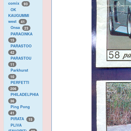
comix
93
OK
KAUGUMMI
west
41
Onsa
23
PARACINKA
15
PARASTOO
42
PARASTOU
11
Parkhurst
10
PERFETTI
206
PHILADELPHIA
36
Ping Pong
41
PIRATA
15
PLIVA
(FAVORIT)