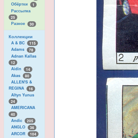
Обёртки
1
Рассылка
25
Разное
30
Коллекции
A & BC
115
Adams
78
Adnan Kallas
12
Aidin
14
Akas
80
ALLEN'S &
REGINA
16
Altyn Yunus
24
AMERICANA
40
Andic
205
ANGLO
36
ARCOR
104