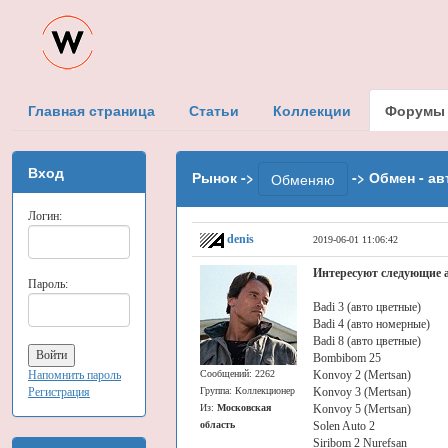
Главная страница
Статьи
Коллекции
Форумы
Вход
Рынок ->
-> Обмен - ав
Обменяю
Логин:
denis
2019-06-01 11:06:42
Интересуют следующие 
Пароль:
Badi 3 (авто цветные)
Badi 4 (авто номерные)
Badi 8 (авто цветные)
Bombibom 25
Напомнить пароль
Сообщений: 2262
Konvoy 2 (Mertsan)
Регистрация
Группа: Коллекционер
Konvoy 3 (Mertsan)
Из:
Московская
Konvoy 5 (Mertsan)
область
Solen Auto 2
Siribom 2 Nurefsan