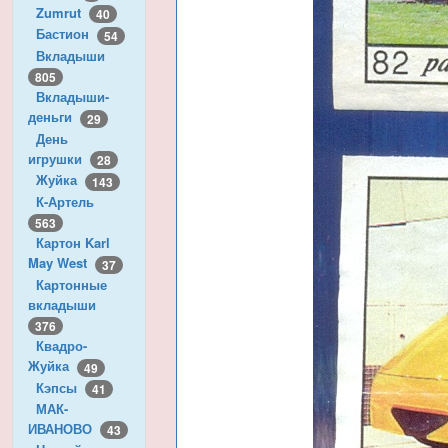
Zumrut
40
Бастион
54
Вкладыши
805
Вкладыши-
деньги
29
День
игрушки
28
Жуйка
143
К-Артель
563
Картон Karl
May West
37
Картонные
вкладыши
376
Квадро-
Жуйка
49
Кэпсы
41
МАК-
ИВАНОВО
43