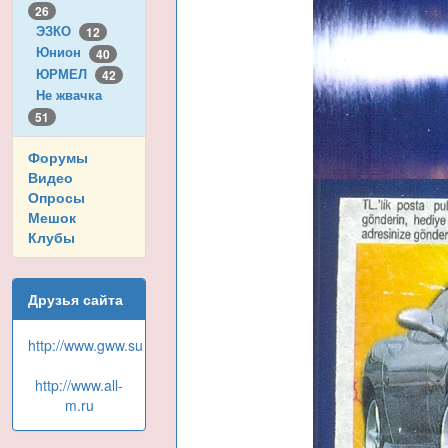
26
ЭЗКО
12
Юнион
40
ЮРМЕЛ
42
Не жвачка
51
Форумы
Видео
Опросы
Мешок
Клубы
Друзья сайта
http://www.gww.su
http://www.all-
m.ru