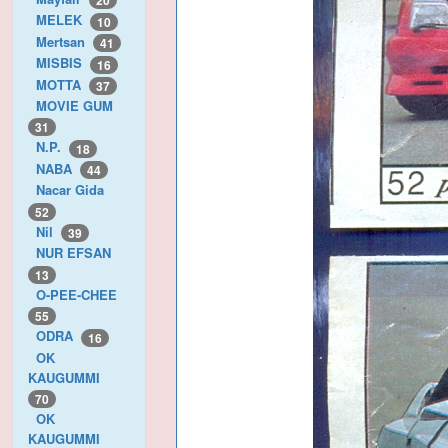
20
MELEK
10
Mertsan
41
MISBIS
16
MOTTA
37
MOVIE GUM
31
N.P.
18
NABA
44
Nacar Gida
52
Nil
39
NUR EFSAN
13
O-PEE-CHEE
55
ODRA
16
OK
KAUGUMMI
70
OK
KAUGUMMI