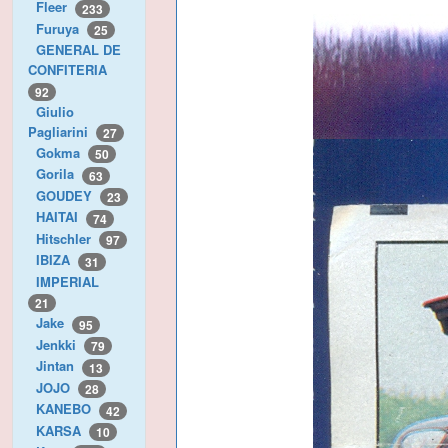
Fleer
233
Furuya
25
GENERAL DE
CONFITERIA
92
Giulio
Pagliarini
27
Gokma
50
Gorila
63
GOUDEY
23
HAITAI
74
Hitschler
97
IBIZA
31
IMPERIAL
21
Jake
95
Jenkki
79
Jintan
13
JOJO
28
KANEBO
42
KARSA
10