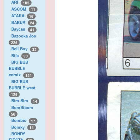
ARI
102
ASCOM
11
ATAKA
16
BABUR
24
Baycan
41
Bazooka Joe
226
Bell Boy
32
Bifa
30
BIG BUB
BUBBLE
comix
121
BIG BUB
BUBBLE west
126
Bim Bim
14
BomBibom
56
Bombic
17
Bomky
14
BONDY
FIESTA