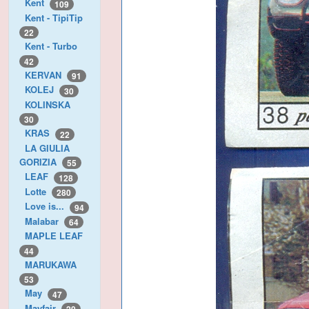
Kent
109
Kent - TipiTip
22
Kent - Turbo
42
KERVAN
91
KOLEJ
30
KOLINSKA
30
KRAS
22
LA GIULIA
GORIZIA
55
LEAF
128
Lotte
280
Love is...
94
Malabar
64
MAPLE LEAF
44
MARUKAWA
53
May
47
Mayfair