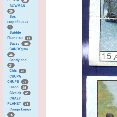
29
BOWMAN
29
Box
(коробочки)
1
Bubble
Пакистан
29
Buzzy
105
CANDYgum
38
Candyland
21
Chix
20
CHUPA
CHUPS
76
Cisco
25
Civelek
41
CRAZY
PLANET
21
Cunga Lunga
15