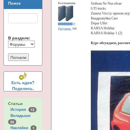
Поиск
Коллекционер
Siribom Ne Nur-efsan
GTI trucks
Zumrut Viwi (с призом иг
Квадрожуйка Cars
Depar Ulfet
KARSA Holiday
Репутация:
106
KARSA Holiday 1 (2)
В разделе:
Курс обсуждаем, рассмот
Есть идея?
Поделись.
Статьи
История
12
Вкладыши
26
Наклейки
1