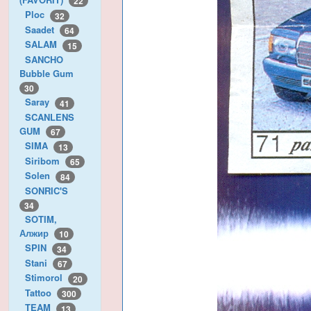
22
Ploc
32
Saadet
64
SALAM
15
SANCHO
Bubble Gum
30
Saray
41
SCANLENS
GUM
67
SIMA
13
Siribom
65
Solen
84
SONRIC'S
34
SOTIM,
Алжир
10
SPIN
34
Stani
67
Stimorol
20
Tattoo
300
TEAM
13