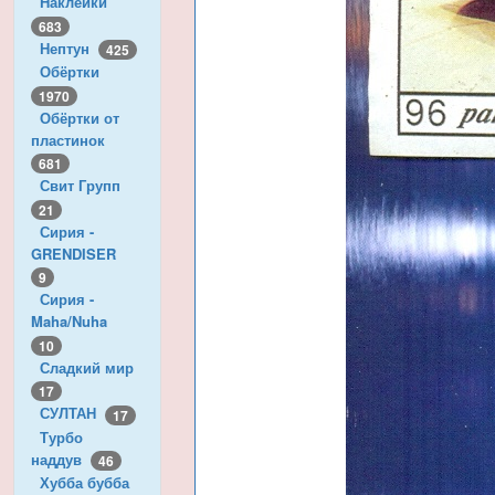
Наклейки
683
Нептун
425
Обёртки
1970
Обёртки от
пластинок
681
Свит Групп
21
Сирия -
GRENDISER
9
Сирия -
Maha/Nuha
10
Сладкий мир
17
СУЛТАН
17
Турбо
наддув
46
Хубба бубба