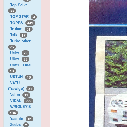
Top Seika
33
TOP STAR
9
TOPPS
441
Trident
51
Tsik
17
Turbo other
75
Ucler
23
Ulker
52
Ulker - Final
13
USTUN
18
VATU
(Trawigo)
31
Velim
12
VIDAL
222
WRIGLEY'S
184
Yasmin
16
Zeebs
2