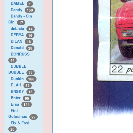
DAMEL
1
Dandy
150
Dandy - Cin
Cin
17
deLicia
14
DERYA
16
DILAN
16
Donald
28
DONRUSS
44
DUBBLE
BUBBLE
77
Dunkin
188
ELAH
53
ENSKY
16
Enter
95
Ersa
144
Fini
Golosinas
29
Fix & Foxi
20