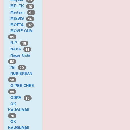
20
MELEK
10
Mertsan
41
MISBIS
16
MOTTA
37
MOVIE GUM
31
N.P.
18
NABA
44
Nacar Gida
52
Nil
39
NUR EFSAN
13
O-PEE-CHEE
55
ODRA
16
OK
KAUGUMMI
70
OK
KAUGUMMI