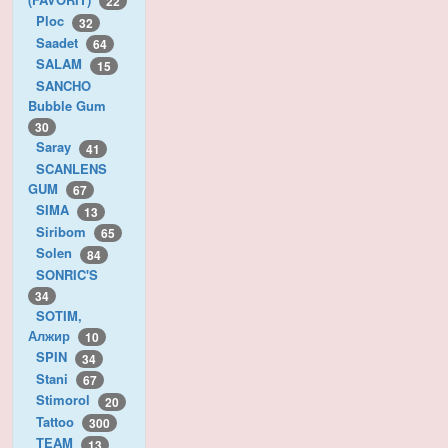
22
Ploc
32
Saadet
64
SALAM
15
SANCHO
Bubble Gum
30
Saray
41
SCANLENS
GUM
67
SIMA
13
Siribom
65
Solen
84
SONRIC'S
34
SOTIM,
Алжир
10
SPIN
34
Stani
67
Stimorol
20
Tattoo
300
TEAM
13