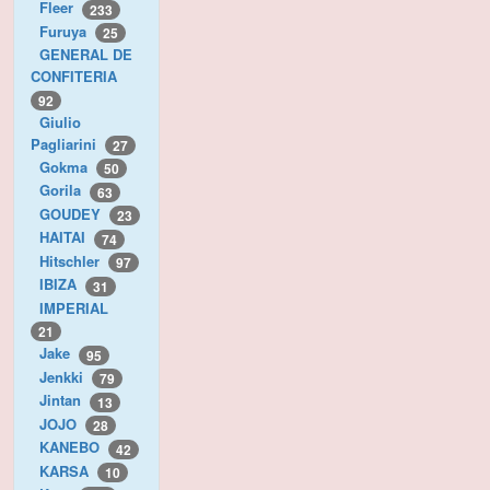
Fleer
233
Furuya
25
GENERAL DE
CONFITERIA
92
Giulio
Pagliarini
27
Gokma
50
Gorila
63
GOUDEY
23
HAITAI
74
Hitschler
97
IBIZA
31
IMPERIAL
21
Jake
95
Jenkki
79
Jintan
13
JOJO
28
KANEBO
42
KARSA
10