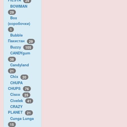
29
BOWMAN
29
Box
(коробочки)
1
Bubble
Пакистан
29
Buzzy
105
CANDYgum
38
Candyland
21
Chix
20
CHUPA
CHUPS
76
Cisco
25
Civelek
41
CRAZY
PLANET
21
Cunga Lunga
15