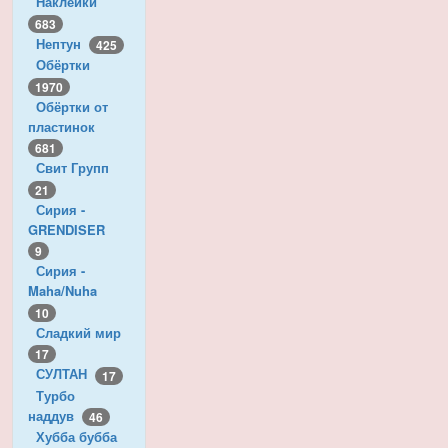
Наклейки
683
Нептун
425
Обёртки
1970
Обёртки от
пластинок
681
Свит Групп
21
Сирия -
GRENDISER
9
Сирия -
Maha/Nuha
10
Сладкий мир
17
СУЛТАН
17
Турбо
наддув
46
Хубба бубба