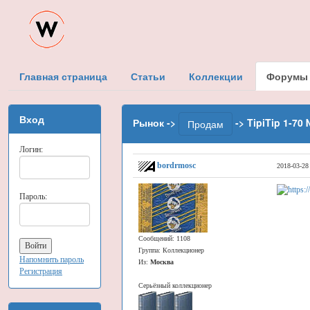
Главная страница
Статьи
Коллекции
Форумы
Вход
Рынок ->
-> TipiTip 1-70 №
Продам
Логин:
bordrmosc
2018-03-28
Пароль:
Сообщений: 1108
Группа: Коллекционер
Напомнить пароль
Из:
Москва
Регистрация
Серьёзный коллекционер