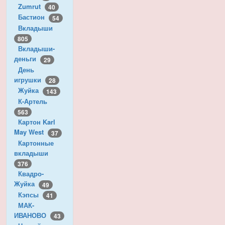
Zumrut
40
Бастион
54
Вкладыши
805
Вкладыши-
деньги
29
День
игрушки
28
Жуйка
143
К-Артель
563
Картон Karl
May West
37
Картонные
вкладыши
376
Квадро-
Жуйка
49
Кэпсы
41
МАК-
ИВАНОВО
43