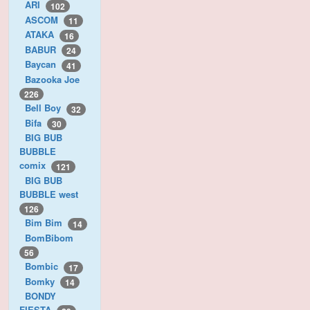
ARI
102
ASCOM
11
ATAKA
16
BABUR
24
Baycan
41
Bazooka Joe
226
Bell Boy
32
Bifa
30
BIG BUB
BUBBLE
comix
121
BIG BUB
BUBBLE west
126
Bim Bim
14
BomBibom
56
Bombic
17
Bomky
14
BONDY
FIESTA