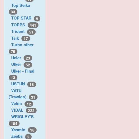
Top Seika
33
TOP STAR
9
TOPPS
441
Trident
51
Tsik
17
Turbo other
75
Ucler
23
Ulker
52
Ulker - Final
13
USTUN
18
VATU
(Trawigo)
31
Velim
12
VIDAL
222
WRIGLEY'S
184
Yasmin
16
Zeebs
2