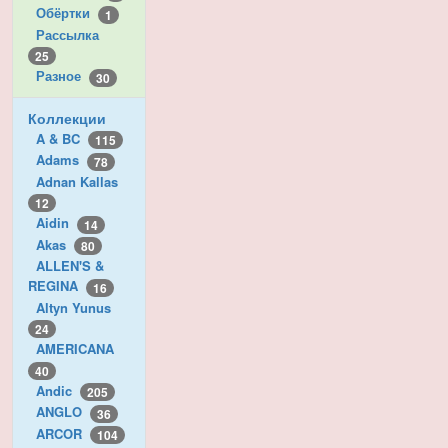
Обёртки
1
Рассылка
25
Разное
30
Коллекции
A & BC
115
Adams
78
Adnan Kallas
12
Aidin
14
Akas
80
ALLEN'S &
REGINA
16
Altyn Yunus
24
AMERICANA
40
Andic
205
ANGLO
36
ARCOR
104