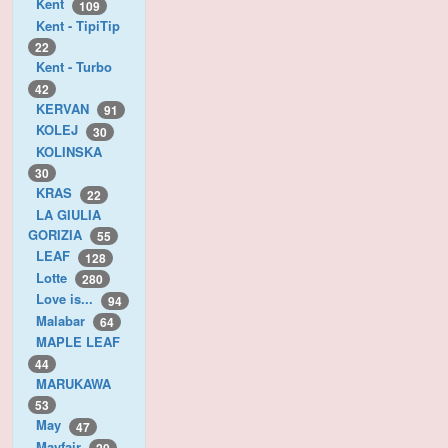
Kent
109
Kent - TipiTip
22
Kent - Turbo
42
KERVAN
91
KOLEJ
30
KOLINSKA
30
KRAS
22
LA GIULIA
GORIZIA
55
LEAF
128
Lotte
280
Love is...
94
Malabar
64
MAPLE LEAF
44
MARUKAWA
53
May
47
Mayfair