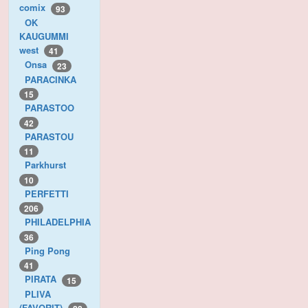
comix
93
OK
KAUGUMMI
west
41
Onsa
23
PARACINKA
15
PARASTOO
42
PARASTOU
11
Parkhurst
10
PERFETTI
206
PHILADELPHIA
36
Ping Pong
41
PIRATA
15
PLIVA
(FAVORIT)