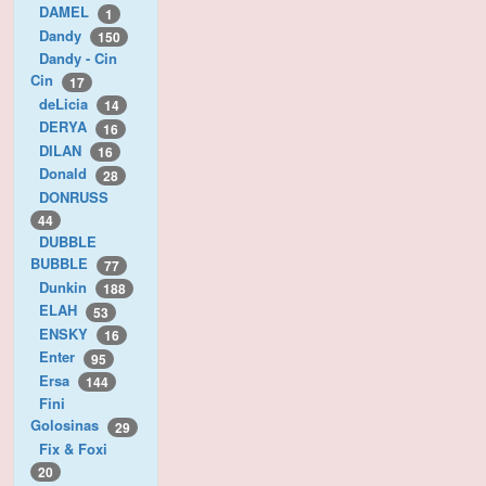
DAMEL
1
Dandy
150
Dandy - Cin
Cin
17
deLicia
14
DERYA
16
DILAN
16
Donald
28
DONRUSS
44
DUBBLE
BUBBLE
77
Dunkin
188
ELAH
53
ENSKY
16
Enter
95
Ersa
144
Fini
Golosinas
29
Fix & Foxi
20