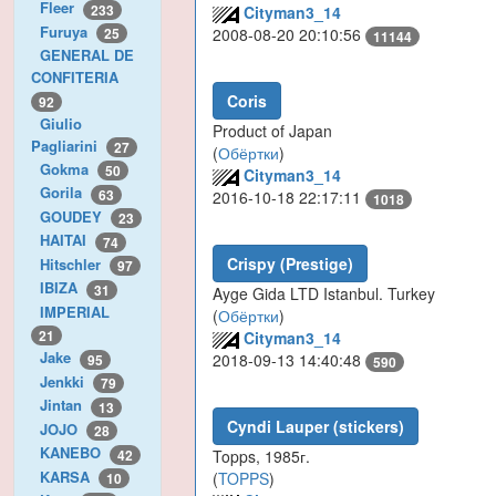
Fleer
233
Cityman3_14
Furuya
2008-08-20 20:10:56
25
11144
GENERAL DE
CONFITERIA
Coris
92
Giulio
Product of Japan
Pagliarini
27
(
Обёртки
)
Gokma
50
Cityman3_14
Gorila
63
2016-10-18 22:17:11
1018
GOUDEY
23
HAITAI
74
Crispy (Prestige)
Hitschler
97
IBIZA
31
Ayge Gida LTD Istanbul. Turkey
IMPERIAL
(
Обёртки
)
21
Cityman3_14
Jake
2018-09-13 14:40:48
95
590
Jenkki
79
Jintan
13
Cyndi Lauper (stickers)
JOJO
28
KANEBO
42
Topps, 1985г.
KARSA
(
TOPPS
)
10