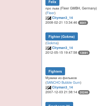
Felix
про льва (Fleer GMBH, Germany)
(
Fleer
)
Cityman3_14
2008-02-21 13:34:46
4041
Fighter (Gokma)
(
Gokma
)
Cityman3_14
2012-05-15 19:47:58
12691
Fighters
Мужики из фильмов
(
SANCHO Bubble Gum
)
Cityman3_14
2007-12-03 21:38:14
20246