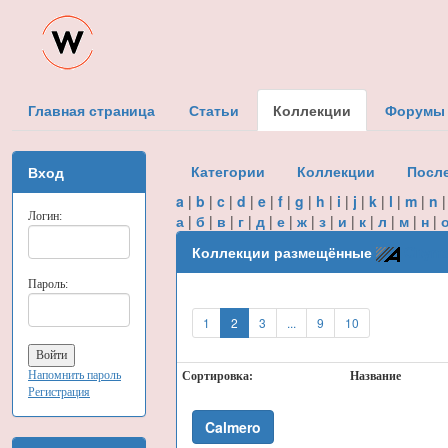
Главная страница
Статьи
Коллекции
Форумы
Категории
Коллекции
Посл
Вход
a
|
b
|
c
|
d
|
e
|
f
|
g
|
h
|
i
|
j
|
k
|
l
|
m
|
n
Логин:
а
|
б
|
в
|
г
|
д
|
е
|
ж
|
з
|
и
|
к
|
л
|
м
|
н
|
Коллекции размещённые
Citym
Пароль:
1
2
3
...
9
10
Напомнить пароль
Сортировка:
Название
Регистрация
Calmero