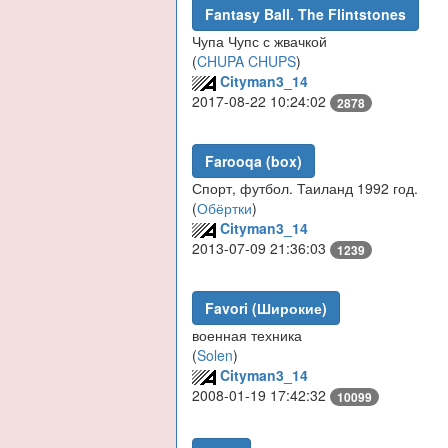
Fantasy Ball. The Flintstones
Чупа Чупс с жвачкой
(
CHUPA CHUPS
)
Cityman3_14
2017-08-22 10:24:02
2878
Farooqa (box)
Спорт, футбол. Таиланд 1992 год.
(
Обёртки
)
Cityman3_14
2013-07-09 21:36:03
1239
Favori (Широкие)
военная техника
(
Solen
)
Cityman3_14
2008-01-19 17:42:32
10099