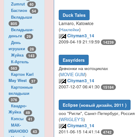
Zumrut
40
Бастион
54
Duck Tales
Вкладыши
Lamaro, Katowice
805
(
Наклейки
)
Вкладыши-
Cityman3_14
деньги
29
2009-04-19 21:19:59
День
14239
игрушки
28
Жуйка
143
Easyriders
К-Артель
Девчонки на мотоциклах
563
(
MOVIE GUM
)
Картон Karl
Cityman3_14
May West
37
2007-12-07 06:41:30
Картонные
15184
вкладыши
376
Eclipse (новый дизайн, 2011 )
Квадро-
Жуйка
49
ооо "Ригли", Санкт-Петербург, Россия
Кэпсы
41
(
WRIGLEY'S
)
МАК-
Cityman3_14
ИВАНОВО
2011-06-15 14:41:14
43
4742