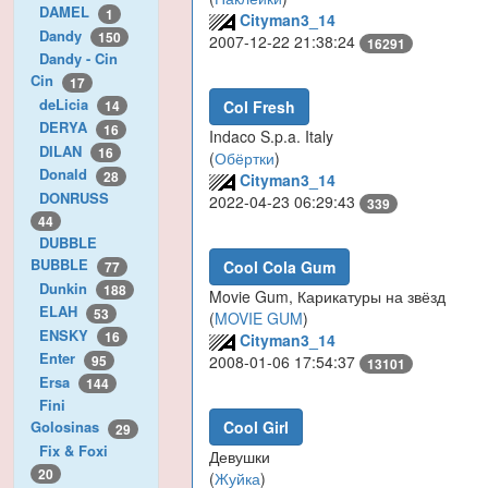
DAMEL
1
Cityman3_14
Dandy
150
2007-12-22 21:38:24
16291
Dandy - Cin
Cin
17
deLicia
Col Fresh
14
DERYA
16
Indaco S.p.a. Italy
DILAN
16
(
Обёртки
)
Donald
28
Cityman3_14
DONRUSS
2022-04-23 06:29:43
339
44
DUBBLE
BUBBLE
Cool Cola Gum
77
Dunkin
188
Movie Gum, Карикатуры на звёзд
ELAH
53
(
MOVIE GUM
)
ENSKY
16
Cityman3_14
Enter
95
2008-01-06 17:54:37
13101
Ersa
144
Fini
Cool Girl
Golosinas
29
Fix & Foxi
Девушки
20
(
Жуйка
)