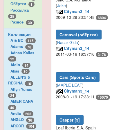
Обёртки
1
(
Jake
)
Рассылка
Cityman3_14
25
2009-10-29 23:54:48
6804
Разное
30
Коллекции
Carnaval (обёртки)
A & BC
115
(
Nacar Gida
)
Adams
78
Cityman3_14
Adnan Kallas
2011-03-16 16:37:16
3176
12
Aidin
14
Akas
80
Cars (Sports Cars)
ALLEN'S &
REGINA
16
(
MAPLE LEAF
)
Altyn Yunus
Cityman3_14
24
2008-01-19 17:33:11
15070
AMERICANA
40
Andic
205
ANGLO
Casper [3]
36
ARCOR
104
Leaf Iberia S.A. Spain