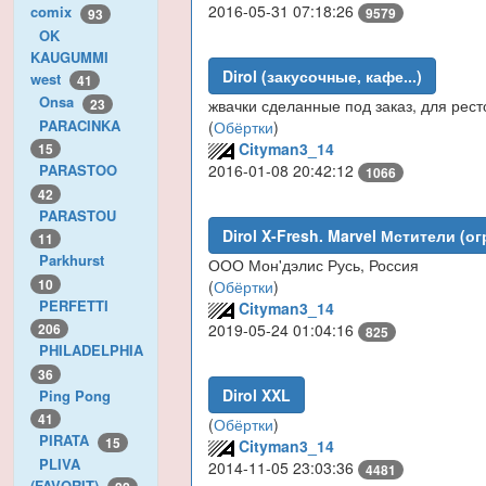
2016-05-31 07:18:26
comix
9579
93
OK
KAUGUMMI
Dirol (закусочные, кафе...)
west
41
Onsa
23
жвачки сделанные под заказ, для рест
PARACINKA
(
Обёртки
)
Cityman3_14
15
2016-01-08 20:42:12
PARASTOO
1066
42
PARASTOU
Dirol X-Fresh. Marvel Мстители (о
11
Parkhurst
ООО Мон'дэлис Русь, Россия
10
(
Обёртки
)
PERFETTI
Cityman3_14
2019-05-24 01:04:16
206
825
PHILADELPHIA
36
Dirol XXL
Ping Pong
41
(
Обёртки
)
PIRATA
15
Cityman3_14
PLIVA
2014-11-05 23:03:36
4481
(FAVORIT)