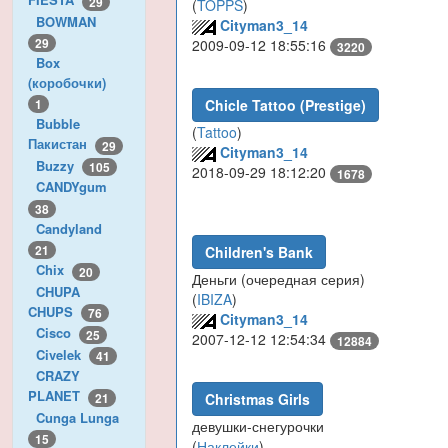
29
(
TOPPS
)
BOWMAN
Cityman3_14
29
2009-09-12 18:55:16
3220
Box
(коробочки)
Chicle Tattoo (Prestige)
1
Bubble
(
Tattoo
)
Пакистан
29
Cityman3_14
Buzzy
105
2018-09-29 18:12:20
1678
CANDYgum
38
Candyland
21
Children's Bank
Chix
20
Деньги (очередная серия)
CHUPA
(
IBIZA
)
CHUPS
76
Cityman3_14
Cisco
25
2007-12-12 12:54:34
12884
Civelek
41
CRAZY
PLANET
21
Christmas Girls
Cunga Lunga
девушки-снегурочки
15
(
Наклейки
)