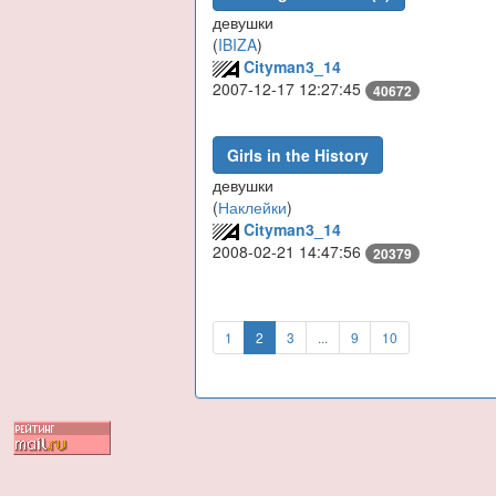
девушки
(
IBIZA
)
Cityman3_14
2007-12-17 12:27:45
40672
Girls in the History
девушки
(
Наклейки
)
Cityman3_14
2008-02-21 14:47:56
20379
1
2
3
...
9
10