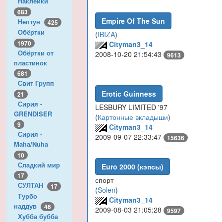
Наклейки
683
Empire Of The Sun
Нептун
425
Обёртки
(
IBIZA
)
1970
Cityman3_14
Обёртки от
2008-10-20 21:54:43
9613
пластинок
681
Свит Групп
Erotic Guinness
21
Сирия -
LESBURY LIMITED '97
GRENDISER
(
Картонные вкладыши
)
9
Cityman3_14
Сирия -
2009-09-07 22:33:47
15636
Maha/Nuha
10
Сладкий мир
Euro 2000 (кэпсы)
17
спорт
СУЛТАН
17
(
Solen
)
Турбо
Cityman3_14
наддув
46
2009-08-03 21:05:28
9597
Хубба бубба