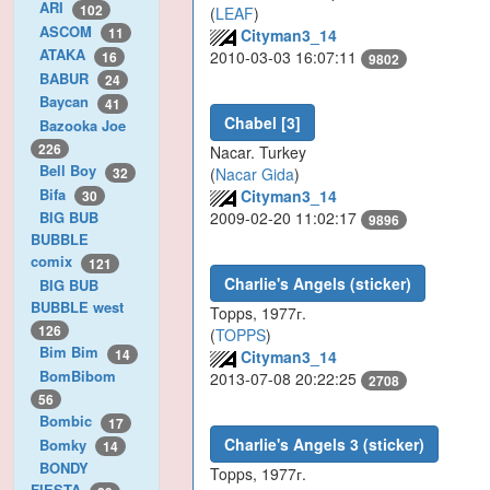
ARI
102
(
LEAF
)
ASCOM
11
Cityman3_14
ATAKA
2010-03-03 16:07:11
16
9802
BABUR
24
Baycan
41
Chabel [3]
Bazooka Joe
226
Nacar. Turkey
Bell Boy
32
(
Nacar Gida
)
Bifa
Cityman3_14
30
2009-02-20 11:02:17
BIG BUB
9896
BUBBLE
comix
121
Charlie's Angels (sticker)
BIG BUB
BUBBLE west
Topps, 1977г.
126
(
TOPPS
)
Bim Bim
14
Cityman3_14
BomBibom
2013-07-08 20:22:25
2708
56
Bombic
17
Charlie's Angels 3 (sticker)
Bomky
14
BONDY
Topps, 1977г.
FIESTA