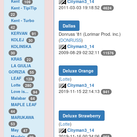
Cityman3_14
Kent
109
2011-03-03 19:18:52
Kent - TipiTip
4624
22
Kent - Turbo
Dallas
42
KERVAN
Donruss '81 (Lorimar Prod. inc.)
91
KOLEJ
(
DONRUSS
)
30
Cityman3_14
KOLINSKA
2009-08-29 02:32:11
30
11576
KRAS
22
LA GIULIA
Deluxe Orange
GORIZIA
55
LEAF
(
Lotte
)
128
Lotte
Cityman3_14
280
2019-11-15 22:14:13
Love is...
941
94
Malabar
64
MAPLE LEAF
44
Deluxe Strawberry
MARUKAWA
(
Lotte
)
53
Cityman3_14
May
47
2019-11-16 00:34:06
Mayfair
968