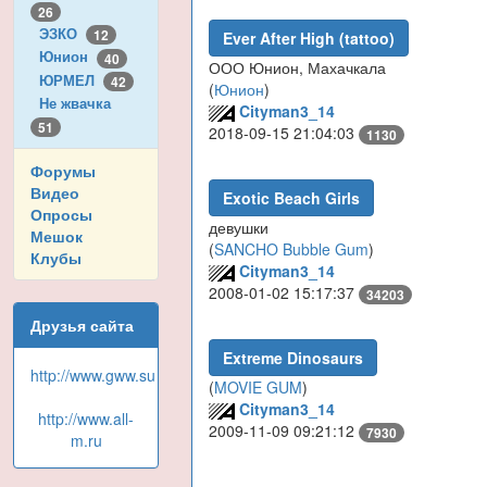
26
ЭЗКО
12
Ever After High (tattoo)
Юнион
40
ООО Юнион, Махачкала
ЮРМЕЛ
42
(
Юнион
)
Не жвачка
Cityman3_14
51
2018-09-15 21:04:03
1130
Форумы
Видео
Exotic Beach Girls
Опросы
девушки
Мешок
(
SANCHO Bubble Gum
)
Клубы
Cityman3_14
2008-01-02 15:17:37
34203
Друзья сайта
Extreme Dinosaurs
http://www.gww.su
(
MOVIE GUM
)
Cityman3_14
http://www.all-
2009-11-09 09:21:12
7930
m.ru