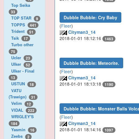
Top Seika
33
Dubble Bubble: Cry Baby
TOP STAR
9
TOPPS
441
(
Fleer
)
Trident
Cityman3_14
51
Tsik
2018-01-01 18:12:16
17
1463
Turbo other
75
Ucler
23
Dubble Bubble: Meteorite.
Ulker
52
Ulker - Final
(
Fleer
)
Cityman3_14
13
2018-01-01 18:13:18
USTUN
18
1190
VATU
(Trawigo)
31
Velim
12
Dubble Bubble: Monster Balls Volc
VIDAL
222
WRIGLEY'S
(
Fleer
)
Cityman3_14
184
2018-01-01 18:14:16
Yasmin
16
1097
Zeebs
2