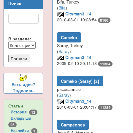
Bifa, Turkey
Поиск
(
Bifa
)
Cityman3_14
2010-03-01 19:28:54
8160
Cameko
В разделе:
Saray, Turkey
(
Saray
)
Cityman3_14
2009-02-10 20:11:18
11304
Cameko (Saray) [2]
Есть идея?
рисованные
Поделись.
(
Saray
)
Cityman3_14
Статьи
2010-03-01 20:04:17
11284
История
12
Вкладыши
Campeones
26
Наклейки
1
Jake S.A. Испания