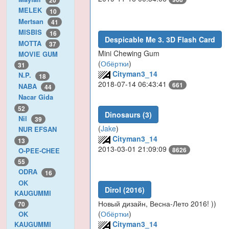
20
MELEK
10
Mertsan
41
MISBIS
16
Despicable Me 3. 3D Flash Card
MOTTA
37
Mini Chewing Gum
MOVIE GUM
(
Обёртки
)
31
Cityman3_14
N.P.
18
2018-07-14 06:43:41
661
NABA
44
Nacar Gida
52
Dinosaurs (3)
Nil
39
(
Jake
)
NUR EFSAN
Cityman3_14
13
2013-03-01 21:09:09
8626
O-PEE-CHEE
55
ODRA
16
OK
Dirol (2016)
KAUGUMMI
Новый дизайн, Весна-Лето 2016! ))
70
(
Обёртки
)
OK
Cityman3_14
KAUGUMMI