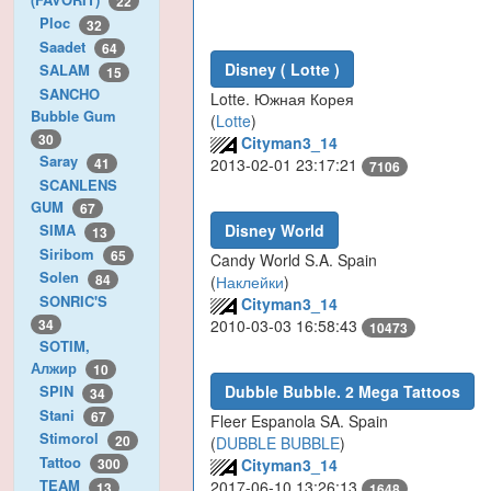
22
Ploc
32
Saadet
64
Disney ( Lotte )
SALAM
15
SANCHO
Lotte. Южная Корея
Bubble Gum
(
Lotte
)
30
Cityman3_14
Saray
41
2013-02-01 23:17:21
7106
SCANLENS
GUM
67
Disney World
SIMA
13
Siribom
65
Candy World S.A. Spain
Solen
84
(
Наклейки
)
SONRIC'S
Cityman3_14
34
2010-03-03 16:58:43
10473
SOTIM,
Алжир
10
Dubble Bubble. 2 Mega Tattoos
SPIN
34
Stani
67
Fleer Espanola SA. Spain
Stimorol
20
(
DUBBLE BUBBLE
)
Tattoo
Cityman3_14
300
TEAM
2017-06-10 13:26:13
13
1648