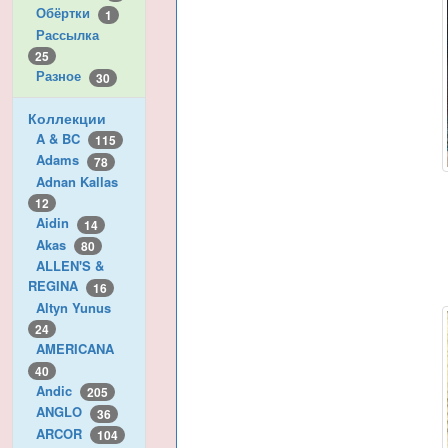
Обёртки
1
Рассылка
25
Разное
30
Коллекции
A & BC
115
Adams
78
Adnan Kallas
12
Aidin
14
Akas
80
ALLEN'S &
REGINA
16
Altyn Yunus
24
AMERICANA
40
Andic
205
ANGLO
36
ARCOR
104