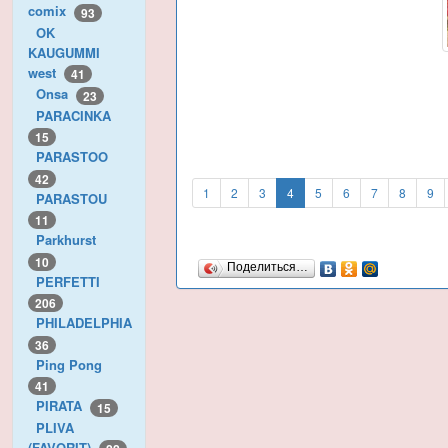
comix
93
OK
KAUGUMMI
west
41
Onsa
23
PARACINKA
15
PARASTOO
42
1
2
3
4
5
6
7
8
9
PARASTOU
11
Parkhurst
10
Поделиться…
PERFETTI
206
PHILADELPHIA
36
Ping Pong
41
PIRATA
15
PLIVA
(FAVORIT)