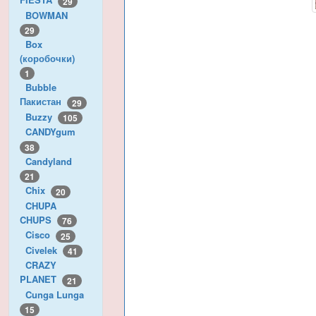
29
BOWMAN
29
Box
(коробочки)
1
Bubble
Пакистан
29
Buzzy
105
CANDYgum
38
Candyland
21
Chix
20
CHUPA
CHUPS
76
Cisco
25
Civelek
41
CRAZY
PLANET
21
Cunga Lunga
15