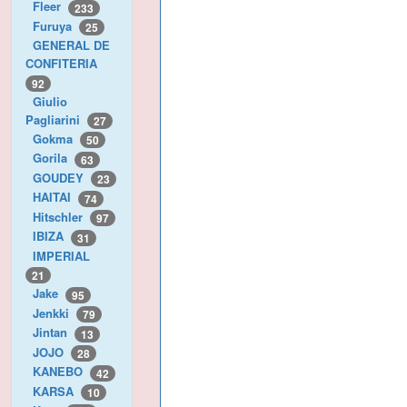
Fleer
233
Furuya
25
GENERAL DE
CONFITERIA
92
Giulio
Pagliarini
27
Gokma
50
Gorila
63
GOUDEY
23
HAITAI
74
Hitschler
97
IBIZA
31
IMPERIAL
21
Jake
95
Jenkki
79
Jintan
13
JOJO
28
KANEBO
42
KARSA
10