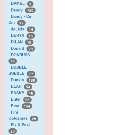
DAMEL
1
Dandy
150
Dandy - Cin
Cin
17
deLicia
14
DERYA
16
DILAN
16
Donald
28
DONRUSS
44
DUBBLE
BUBBLE
77
Dunkin
188
ELAH
53
ENSKY
16
Enter
95
Ersa
144
Fini
Golosinas
29
Fix & Foxi
20