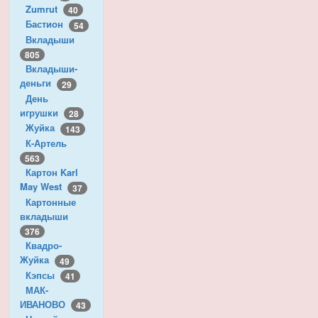
Zumrut
40
Бастион
54
Вкладыши
805
Вкладыши-
деньги
29
День
игрушки
28
Жуйка
143
К-Артель
563
Картон Karl
May West
37
Картонные
вкладыши
376
Квадро-
Жуйка
49
Кэпсы
41
МАК-
ИВАНОВО
43