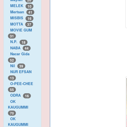
20
MELEK
10
Mertsan
41
MISBIS
16
MOTTA
37
MOVIE GUM
31
N.P.
18
NABA
44
Nacar Gida
52
Nil
39
NUR EFSAN
13
O-PEE-CHEE
55
ODRA
16
OK
KAUGUMMI
70
OK
KAUGUMMI