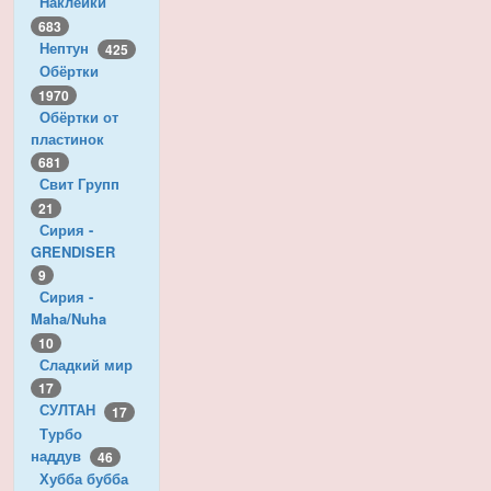
Наклейки
683
Нептун
425
Обёртки
1970
Обёртки от
пластинок
681
Свит Групп
21
Сирия -
GRENDISER
9
Сирия -
Maha/Nuha
10
Сладкий мир
17
СУЛТАН
17
Турбо
наддув
46
Хубба бубба