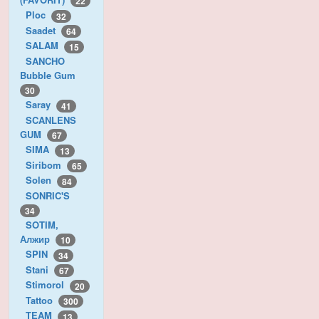
22
Ploc
32
Saadet
64
SALAM
15
SANCHO
Bubble Gum
30
Saray
41
SCANLENS
GUM
67
SIMA
13
Siribom
65
Solen
84
SONRIC'S
34
SOTIM,
Алжир
10
SPIN
34
Stani
67
Stimorol
20
Tattoo
300
TEAM
13