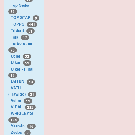
Top Seika
33
TOP STAR
9
TOPPS
441
Trident
51
Tsik
17
Turbo other
75
Ucler
23
Ulker
52
Ulker - Final
13
USTUN
18
VATU
(Trawigo)
31
Velim
12
VIDAL
222
WRIGLEY'S
184
Yasmin
16
Zeebs
2