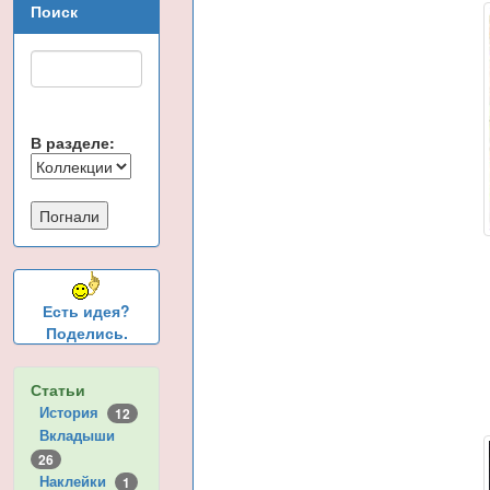
Поиск
В разделе:
Есть идея?
Поделись.
Статьи
История
12
Вкладыши
26
Наклейки
1