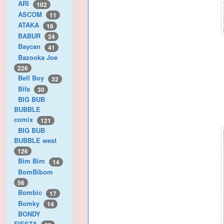
ARI
102
ASCOM
11
ATAKA
16
BABUR
24
Baycan
41
Bazooka Joe
226
Bell Boy
32
Bifa
30
BIG BUB
BUBBLE
comix
121
BIG BUB
BUBBLE west
126
Bim Bim
14
BomBibom
56
Bombic
17
Bomky
14
BONDY
FIESTA