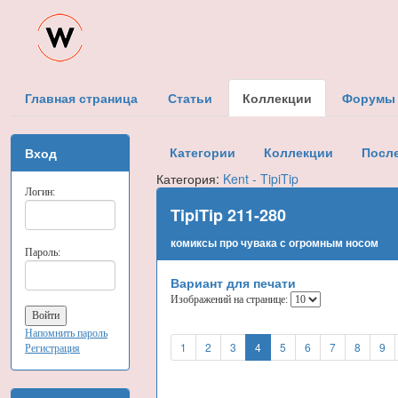
Главная страница
Статьи
Коллекции
Форумы
Категории
Коллекции
Посл
Вход
Категория:
Kent - TipiTip
Логин:
TipiTip 211-280
комиксы про чувака с огромным носом
Пароль:
Вариант для печати
Изображений на странице:
Напомнить пароль
1
2
3
4
5
6
7
8
9
Регистрация