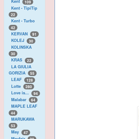
Kent
109
Kent - TipiTip
22
Kent - Turbo
42
KERVAN
91
KOLEJ
30
KOLINSKA
30
KRAS
22
LA GIULIA
GORIZIA
55
LEAF
128
Lotte
280
Love is...
94
Malabar
64
MAPLE LEAF
44
MARUKAWA
53
May
47
Mayfair