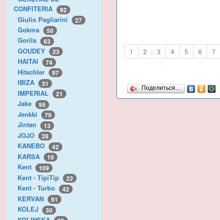
CONFITERIA
92
Giulio Pagliarini
27
Gokma
50
Gorila
63
GOUDEY
1
2
3
4
5
6
7
23
HAITAI
74
Hitschler
97
IBIZA
31
Поделиться…
IMPERIAL
21
Jake
95
Jenkki
79
Jintan
13
JOJO
28
KANEBO
42
KARSA
10
Kent
109
Kent - TipiTip
22
Kent - Turbo
42
KERVAN
91
KOLEJ
30
KOLINSKA