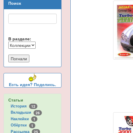
Поиск
В разделе:
Есть идея? Поделись.
Статьи
История
12
Вкладыши
26
Наклейки
1
Обёртки
1
Рассылка
25