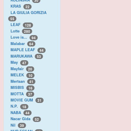
30
KRAS
22
LA GIULIA GORIZIA
55
LEAF
128
Lotte
280
Love is...
94
Malabar
64
MAPLE LEAF
44
MARUKAWA
53
May
47
Mayfair
20
MELEK
10
Mertsan
41
MISBIS
16
MOTTA
37
MOVIE GUM
31
N.P.
18
NABA
44
Nacar Gida
52
Nil
39