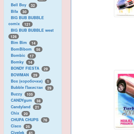
Bell Boy
32
Bifa
30
BIG BUB BUBBLE
comix
121
BIG BUB BUBBLE west
126
Bim Bim
14
BomBibom
56
Bombic
17
Bomky
14
BONDY FIESTA
29
BOWMAN
29
Box (коробочки)
1
Bubble Пакистан
29
Buzzy
105
CANDYgum
38
Candyland
21
Chix
20
CHUPA CHUPS
76
Cisco
25
Civelek
41