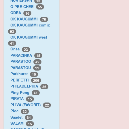
NUR EFSAN
13
O-PEE-CHEE
55
ODRA
16
OK KAUGUMMI
70
OK KAUGUMMI comix
93
OK KAUGUMMI west
41
Onsa
23
PARACINKA
15
PARASTOO
42
PARASTOU
11
Parkhurst
10
PERFETTI
206
PHILADELPHIA
36
Ping Pong
41
PIRATA
15
PLIVA (FAVORIT)
22
Ploc
32
Saadet
64
SALAM
15