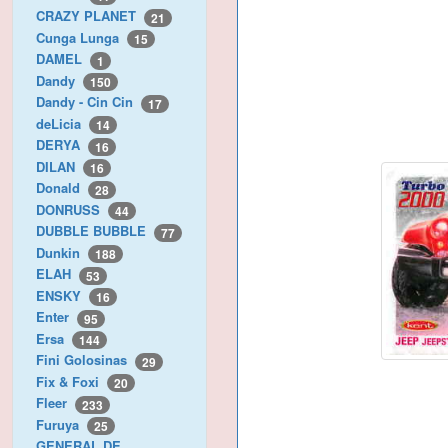
CRAZY PLANET
21
Cunga Lunga
15
DAMEL
1
Dandy
150
Dandy - Cin Cin
17
deLicia
14
DERYA
16
DILAN
16
Donald
28
DONRUSS
44
DUBBLE BUBBLE
77
Dunkin
188
ELAH
53
ENSKY
16
Enter
95
Ersa
144
Fini Golosinas
29
Fix & Foxi
20
Fleer
233
Furuya
25
GENERAL DE