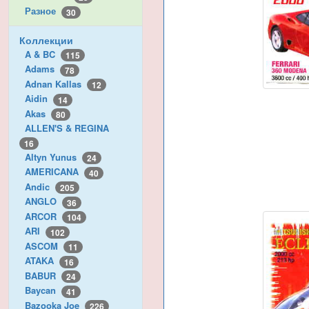
Разное
30
Коллекции
A & BC
115
Adams
78
Adnan Kallas
12
Aidin
14
Akas
80
ALLEN'S & REGINA
16
Altyn Yunus
24
AMERICANA
40
Andic
205
ANGLO
36
ARCOR
104
ARI
102
ASCOM
11
ATAKA
16
BABUR
24
Baycan
41
Bazooka Joe
226