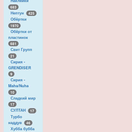
Наклейки
683
Нептун
425
Обёртки
1970
Обёртки от
пластинок
681
Свит Групп
21
Сирия -
GRENDISER
9
Сирия -
Maha/Nuha
10
Сладкий мир
17
СУЛТАН
17
Турбо
наддув
46
Хубба бубба