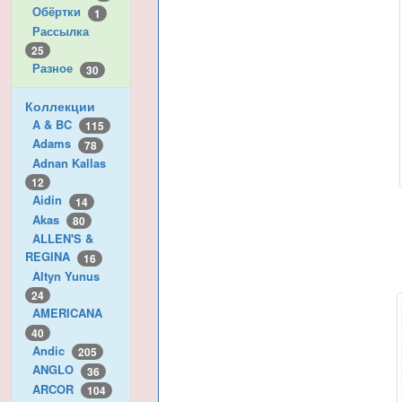
Обёртки
1
Рассылка
25
Разное
30
Коллекции
A & BC
115
Adams
78
Adnan Kallas
12
Aidin
14
Akas
80
ALLEN'S &
REGINA
16
Altyn Yunus
24
AMERICANA
40
Andic
205
ANGLO
36
ARCOR
104