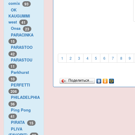
comix
93
OK
KAUGUMMI
west
41
Onsa
23
PARACINKA
15
PARASTOO
42
1
2
3
4
5
6
7
8
9
PARASTOU
11
Parkhurst
10
Поделиться…
PERFETTI
206
PHILADELPHIA
36
Ping Pong
41
PIRATA
15
PLIVA
(FAVORIT)