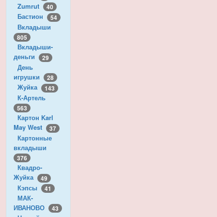
Zumrut
40
Бастион
54
Вкладыши
805
Вкладыши-
деньги
29
День
игрушки
28
Жуйка
143
К-Артель
563
Картон Karl
May West
37
Картонные
вкладыши
376
Квадро-
Жуйка
49
Кэпсы
41
МАК-
ИВАНОВО
43