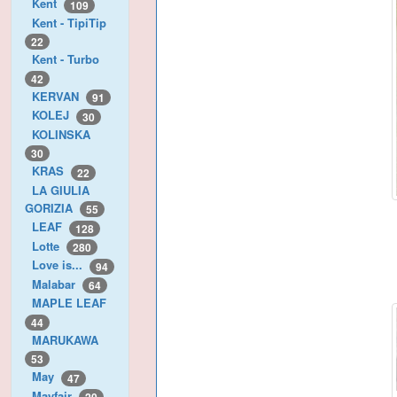
Kent
109
Kent - TipiTip
22
Kent - Turbo
42
KERVAN
91
KOLEJ
30
KOLINSKA
30
KRAS
22
LA GIULIA
GORIZIA
55
LEAF
128
Lotte
280
Love is...
94
Malabar
64
MAPLE LEAF
44
MARUKAWA
53
May
47
Mayfair