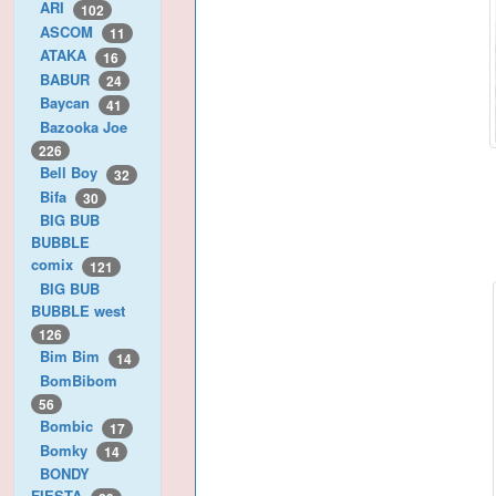
ARI
102
ASCOM
11
ATAKA
16
BABUR
24
Baycan
41
Bazooka Joe
226
Bell Boy
32
Bifa
30
BIG BUB
BUBBLE
comix
121
BIG BUB
BUBBLE west
126
Bim Bim
14
BomBibom
56
Bombic
17
Bomky
14
BONDY
FIESTA