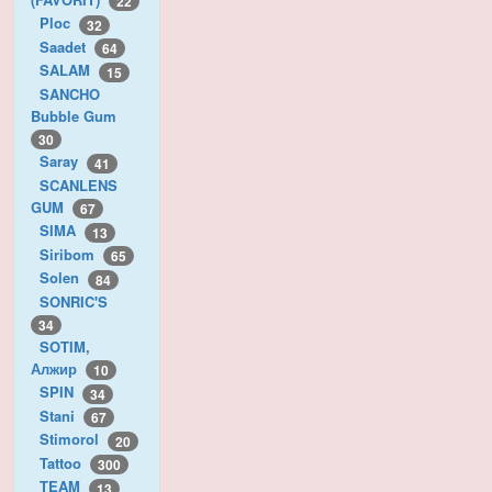
22
Ploc
32
Saadet
64
SALAM
15
SANCHO
Bubble Gum
30
Saray
41
SCANLENS
GUM
67
SIMA
13
Siribom
65
Solen
84
SONRIC'S
34
SOTIM,
Алжир
10
SPIN
34
Stani
67
Stimorol
20
Tattoo
300
TEAM
13