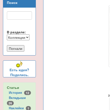
Поиск
В разделе:
Есть идея?
Поделись.
Статьи
История
12
Вкладыши
26
Наклейки
1