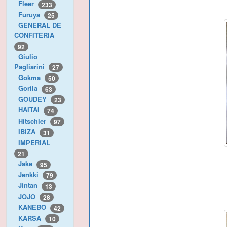
Fleer
233
Furuya
25
GENERAL DE
CONFITERIA
92
Giulio
Pagliarini
27
Gokma
50
Gorila
63
GOUDEY
23
HAITAI
74
Hitschler
97
IBIZA
31
IMPERIAL
21
Jake
95
Jenkki
79
Jintan
13
JOJO
28
KANEBO
42
KARSA
10