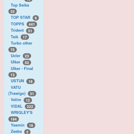
Top Seika
33
TOP STAR
9
TOPPS
441
Trident
51
Tsik
17
Turbo other
75
Ucler
23
Ulker
52
Ulker - Final
13
USTUN
18
VATU
(Trawigo)
31
Velim
12
VIDAL
222
WRIGLEY'S
184
Yasmin
16
Zeebs
2