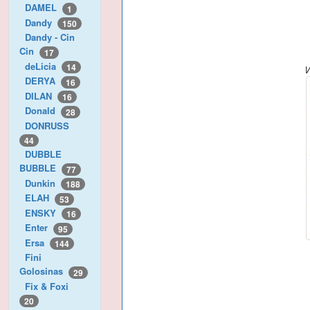
DAMEL
1
Dandy
150
Dandy - Cin
Cin
17
deLicia
14
DERYA
16
DILAN
16
Donald
28
DONRUSS
44
DUBBLE
BUBBLE
77
Dunkin
188
ELAH
53
ENSKY
16
Enter
95
Ersa
144
Fini
Golosinas
29
Fix & Foxi
20