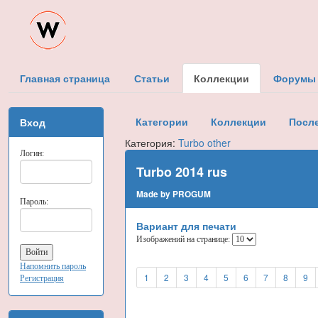
Главная страница
Статьи
Коллекции
Форумы
Категории
Коллекции
Посл
Вход
Категория:
Turbo other
Логин:
Turbo 2014 rus
Made by PROGUM
Пароль:
Вариант для печати
Изображений на странице:
Напомнить пароль
1
2
3
4
5
6
7
8
9
Регистрация