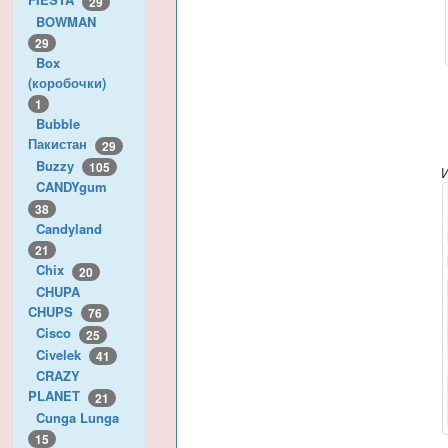
29
BOWMAN
29
Box
(коробочки)
1
Bubble
Пакистан
29
Buzzy
105
CANDYgum
38
Candyland
21
Chix
20
CHUPA
CHUPS
76
Cisco
25
Civelek
41
CRAZY
PLANET
21
Cunga Lunga
15