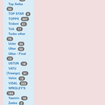
Top Seika
33
TOP STAR
9
TOPPS
441
Trident
51
Tsik
17
Turbo other
75
Ucler
23
Ulker
52
Ulker - Final
13
USTUN
18
VATU
(Trawigo)
31
Velim
12
VIDAL
222
WRIGLEY'S
184
Yasmin
16
Zeebs
2