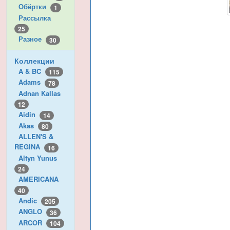
Обёртки
1
Рассылка
25
Разное
30
Коллекции
A & BC
115
Adams
78
Adnan Kallas
12
Aidin
14
Akas
80
ALLEN'S &
REGINA
16
Altyn Yunus
24
AMERICANA
40
Andic
205
ANGLO
36
ARCOR
104