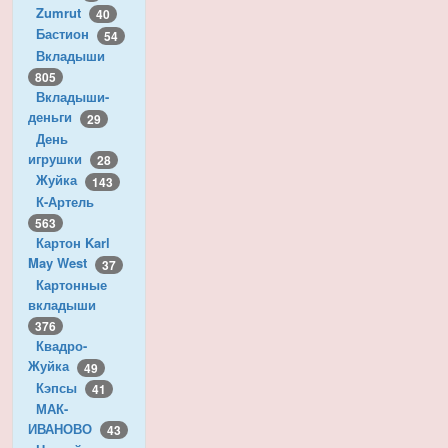
Zumrut
40
Бастион
54
Вкладыши
805
Вкладыши-
деньги
29
День
игрушки
28
Жуйка
143
К-Артель
563
Картон Karl
May West
37
Картонные
вкладыши
376
Квадро-
Жуйка
49
Кэпсы
41
МАК-
ИВАНОВО
43