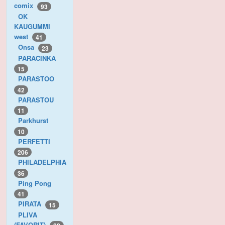
comix
93
OK
KAUGUMMI
west
41
Onsa
23
PARACINKA
15
PARASTOO
42
PARASTOU
11
Parkhurst
10
PERFETTI
206
PHILADELPHIA
36
Ping Pong
41
PIRATA
15
PLIVA
(FAVORIT)