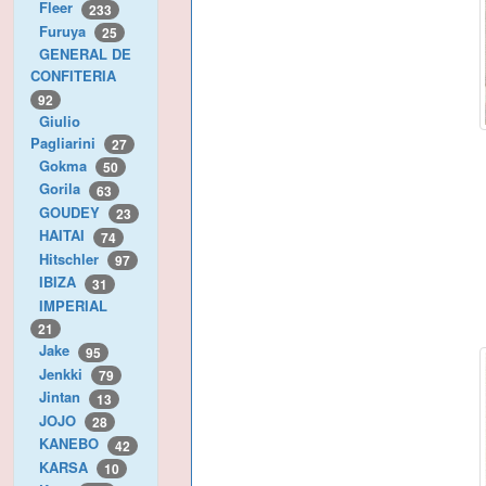
Fleer
233
Furuya
25
GENERAL DE
CONFITERIA
92
Giulio
Pagliarini
27
Gokma
50
Gorila
63
GOUDEY
23
HAITAI
74
Hitschler
97
IBIZA
31
IMPERIAL
21
Jake
95
Jenkki
79
Jintan
13
JOJO
28
KANEBO
42
KARSA
10