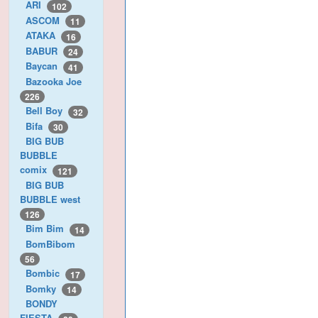
ARI
102
ASCOM
11
ATAKA
16
BABUR
24
Baycan
41
Bazooka Joe
226
Bell Boy
32
Bifa
30
BIG BUB
BUBBLE
comix
121
BIG BUB
BUBBLE west
126
Bim Bim
14
BomBibom
56
Bombic
17
Bomky
14
BONDY
FIESTA