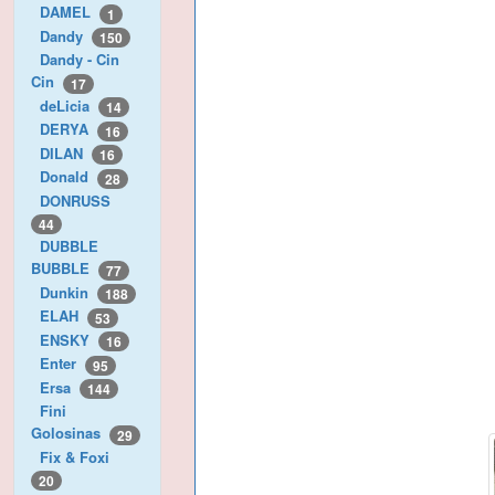
DAMEL
1
Dandy
150
Dandy - Cin
Cin
17
deLicia
14
DERYA
16
DILAN
16
Donald
28
DONRUSS
44
DUBBLE
BUBBLE
77
Dunkin
188
ELAH
53
ENSKY
16
Enter
95
Ersa
144
Fini
Golosinas
29
Fix & Foxi
20