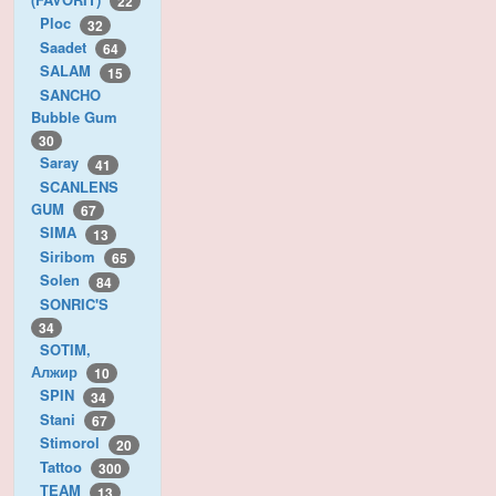
22
Ploc
32
Saadet
64
SALAM
15
SANCHO
Bubble Gum
30
Saray
41
SCANLENS
GUM
67
SIMA
13
Siribom
65
Solen
84
SONRIC'S
34
SOTIM,
Алжир
10
SPIN
34
Stani
67
Stimorol
20
Tattoo
300
TEAM
13