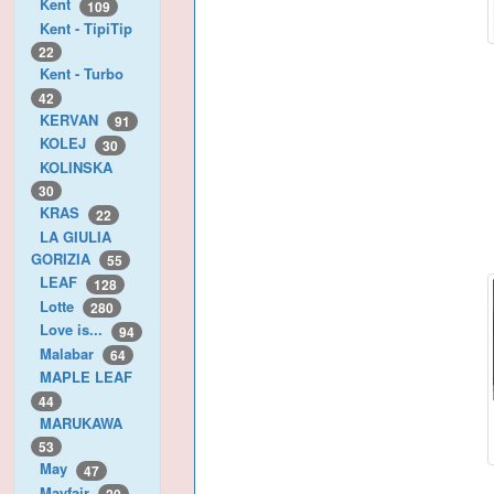
Kent
109
Kent - TipiTip
22
Kent - Turbo
42
KERVAN
91
KOLEJ
30
KOLINSKA
30
KRAS
22
LA GIULIA
GORIZIA
55
LEAF
128
Lotte
280
Love is...
94
Malabar
64
MAPLE LEAF
44
MARUKAWA
53
May
47
Mayfair