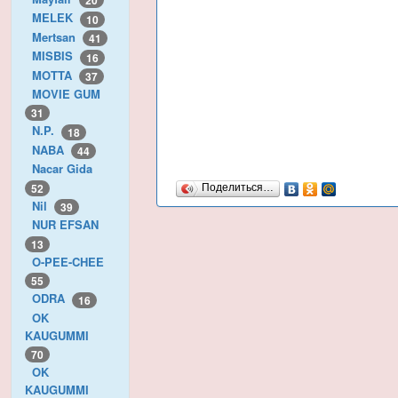
20
MELEK
10
Mertsan
41
MISBIS
16
MOTTA
37
MOVIE GUM
31
N.P.
18
NABA
44
Nacar Gida
52
Поделиться…
Nil
39
NUR EFSAN
13
O-PEE-CHEE
55
ODRA
16
OK
KAUGUMMI
70
OK
KAUGUMMI