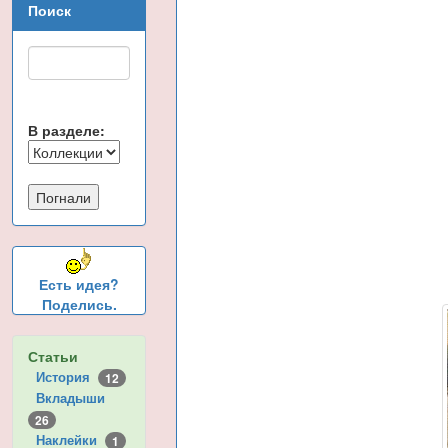
Поиск
В разделе:
Есть идея?
Поделись.
Статьи
История
12
Вкладыши
26
Наклейки
1