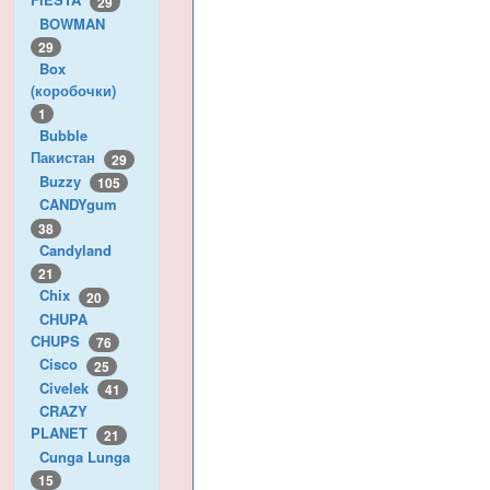
29
BOWMAN
29
Box
(коробочки)
1
Bubble
Пакистан
29
Buzzy
105
CANDYgum
38
Candyland
21
Chix
20
CHUPA
CHUPS
76
Cisco
25
Civelek
41
CRAZY
PLANET
21
Cunga Lunga
15